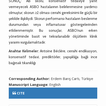
SONUÇ: AB skoru, konservatif tedaviye yanıt
vermeyecek ASBO hastalarının belirlenmesine yardımcı
olmuştur; skorun ≥2 olması cerrahi gereksinimi ile güçlü bir
şekilde ilişkiliydi. Skorun performansı hastaların beslenme
durumundan veya inflamatuvar göstergelerinden
etkilenmemiştir. Bu sonuçlar, ASBO’nun erken
yönetiminde basit ve tekrarlanabilir ölçütlerin klinik
yararını vurgulamaktadır.
Anahtar Kelimeler:
Antoine Béclère, cerrahi endikasyon,
konservatif tedavi, prediktörler, yapışıklığa bağlı ince
bağırsak tıkanıklığı
Corresponding Author:
Erdem Barış Cartı, Türkiye
Manuscript Language:
English
CITE