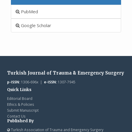
PubMed
Google Scholar
Turkish Journal of Trauma & Emergency Surgery
p-ISSN:
1306-696x |
e-ISSN:
1307-7945
Quick Links
Editorial Board
Ethics & Policies
Submit Manuscript
Contact Us
Published By
Turkish Association of Trauma and Emergency Surgery