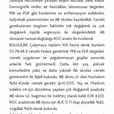
tanısıyla hastaneye yatırılan erişkin hastalar dahil edildi.
Demografik veriler, ek hastalıklar, laboratuvar değerleri,
PNI ve PLR gibi beslenme ve enflamasyon indeksleri,
radyolojik parametreler ve AB skorları kaydedildi. Cerrahi
gereksinimini öngören faktörler tek değişkenli ve çok
değişkenli lojistik regresyon ile değerlendirildi. AB
skorunun tanısal doğruluğu ROC analizi ile incelendi.
BULGULAR: Çalışmaya toplam 106 hasta alındı; bunların
51’i (%48.1) cerrahi tedavi gerektirdi. PNI ve PLR değerleri,
cerrahi uygulanan ve uygulanmayan gruplar arasında
anlamlı fark göstermedi. Daha ileri yaş, yüksek
komorbidite yükü ve daha yüksek AB skorları cerrahi
gereksinimi ile ilişkili bulundu. AB skoru ≥2 olan hastaların
%82.4’ünde cerrahi gerekti (p<0.001). Yaş ve Charlson
indeksi ≥4 için düzeltme yapılan çok değişkenli analizde
AB skoru ≥2, bağımsız bir belirteç olarak kaldı (OR 4.20).
ROC analizinde AB skoru için AUC 0.71 olup duyarlılık %82,
özgüllük %66 olarak bulundu.