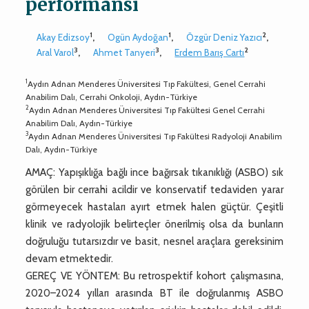
performansı
1
1
2
Akay Edizsoy
,
Ogün Aydoğan
,
Özgür Deniz Yazıcı
,
3
3
2
Aral Varol
,
Ahmet Tanyeri
,
Erdem Barış Cartı
1
Aydın Adnan Menderes Üniversitesi Tıp Fakültesi, Genel Cerrahi
Anabilim Dalı, Cerrahi Onkoloji, Aydın-Türkiye
2
Aydın Adnan Menderes Üniversitesi Tıp Fakültesi Genel Cerrahi
Anabilim Dalı, Aydın-Türkiye
3
Aydın Adnan Menderes Üniversitesi Tıp Fakültesi Radyoloji Anabilim
Dalı, Aydın-Türkiye
AMAÇ: Yapışıklığa bağlı ince bağırsak tıkanıklığı (ASBO) sık
görülen bir cerrahi acildir ve konservatif tedaviden yarar
görmeyecek hastaları ayırt etmek halen güçtür. Çeşitli
klinik ve radyolojik belirteçler önerilmiş olsa da bunların
doğruluğu tutarsızdır ve basit, nesnel araçlara gereksinim
devam etmektedir.
GEREÇ VE YÖNTEM: Bu retrospektif kohort çalışmasına,
2020–2024 yılları arasında BT ile doğrulanmış ASBO