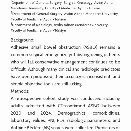
1
Department of General Surgery, Surgical Oncology, Aydın Adnan
Menderes University, Faculty of Medicine, Aydın-Türkiye
2
Department of General Surgery, Aydın Adnan Menderes University,
Faculty of Medicine, Aydın-Türkiye
3
Department of Radiology, Aydın Adnan Menderes University,
Faculty of Medicine, Aydın-Türkiye
Background:
Adhesive small bowel obstruction (ASBO) remains a
common surgical emergency, yet distinguishing patients
who will fail conservative management continues to be
difficult. Although many clinical and radiologic predictors
have been proposed, their accuracy is inconsistent, and
simple objective tools are still lacking.
Methods:
A retrospective cohort study was conducted including
adults admitted with CT-confirmed ASBO between
2020 and 2024. Demographics, comorbidities,
laboratory values, PNI, PLR, radiologic parameters, and
Antoine Béclère (AB) scores were collected. Predictors of