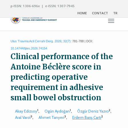
p-ISSN: 1306-696x | e-ISSN: 1307-7945
HOME
CONTACT
TR
Toggle n
Ulus Travma Acil Cerrahi Derg. 2026; 32(7):
781-788 | DOI:
10.14744/tjtes.2026.74154
Clinical performance of the
Antoine Béclère score in
predicting operative
requirement in adhesive
small bowel obstruction
1
1
2
Akay Edizsoy
,
Ogün Aydoğan
,
Özgür Deniz Yazıcı
,
3
3
2
Aral Varol
,
Ahmet Tanyeri
,
Erdem Barış Cartı