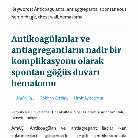
Keywords:
Anticoagulants, antiaggregants, spontaneous
hemorrhage, chest wall, hematoma
Antikoagülanlar ve
antiagregantların nadir bir
komplikasyonu olarak
spontan göğüs duvarı
hematomu
Argün Kış
,
Gökhan Öztürk
,
Ümit Aydoğmuş
Pamukkale Üniversitesi Tıp Fakültesi, Göğüs Cerrahisi Anabilim Dalı,
Denizli-Türkiye
AMAÇ: Antikoagülan ve antiagregant ilaçlar (kan
sulandırıcılar) günümüzde çeşitli endikasyonlarla