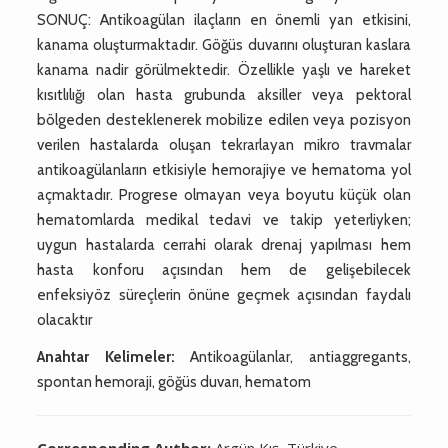
SONUÇ: Antikoagülan ilaçların en önemli yan etkisini,
kanama oluşturmaktadır. Göğüs duvarını oluşturan kaslara
kanama nadir görülmektedir. Özellikle yaşlı ve hareket
kısıtlılığı olan hasta grubunda aksiller veya pektoral
bölgeden desteklenerek mobilize edilen veya pozisyon
verilen hastalarda oluşan tekrarlayan mikro travmalar
antikoagülanların etkisiyle hemorajiye ve hematoma yol
açmaktadır. Progrese olmayan veya boyutu küçük olan
hematomlarda medikal tedavi ve takip yeterliyken;
uygun hastalarda cerrahi olarak drenaj yapılması hem
hasta konforu açısından hem de gelişebilecek
enfeksiyöz süreçlerin önüne geçmek açısından faydalı
olacaktır
Anahtar Kelimeler:
Antikoagülanlar, antiaggregants,
spontan hemoraji, göğüs duvarı, hematom
Corresponding Author:
Argün Kış, Türkiye