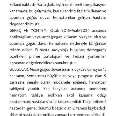
kullanılmaktadır. Bu ilaçlarla ilişkili en önemli komplikasyon
kanamadır. Bu çalışmada, kan sulandırıcı ilaçlar kullanan ve
spontan göğüs duvarı hematomları gelişen hastalar
değerlendirilmiştir.
GEREÇ VE YÖNTEM: Ocak 2016-Aralık2024 arasında
antikoagülan veya antiagregan kullanım hikayesi olan ve
spontan göğüs duvarı hematomu nedeniyle kliniğimize
refere edilen 13 hasta, radyolojik bulguları; demografik
özellikleri primer patolojileri ve tedavi yöntemleri
açısından değerlendirilerek sunulmuştur.
BULGULAR: Majör göğüs duvarı travma öyküsü olmayan 13
hastanın, hematomu büyük olan veya progrese olan 9
tanesine cerrahi olarak müdahele edilerek, hematom
tahliyesi yapıldı. Kas fasyaları arasında sınırlanmış
hematom tahliye edilirken aktif kanama odağı
saptanmadı; hastalar şifa ile taburcu edildi. Takip edilen 4
hastadan genel durumu bozuk olan 2 tanesi kaybedildi,
diğer iki hastada komplikasyonsuz tam regresyon izlendi.