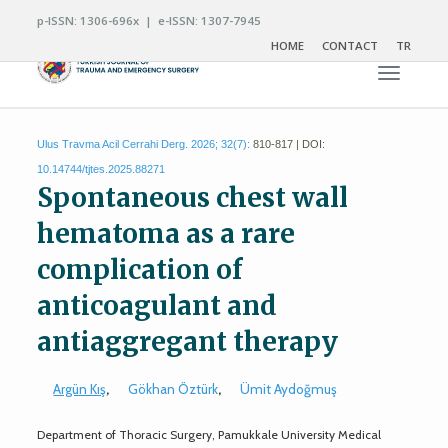
p-ISSN: 1306-696x | e-ISSN: 1307-7945
HOME
CONTACT
TR
Toggle n
Ulus Travma Acil Cerrahi Derg. 2026; 32(7):
810-817 | DOI:
10.14744/tjtes.2025.88271
Spontaneous chest wall
hematoma as a rare
complication of
anticoagulant and
antiaggregant therapy
Argün Kış
,
Gökhan Öztürk
,
Ümit Aydoğmuş
Department of Thoracic Surgery, Pamukkale University Medical