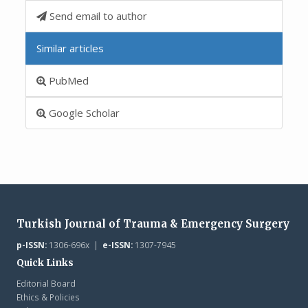
Send email to author
Similar articles
PubMed
Google Scholar
Turkish Journal of Trauma & Emergency Surgery
p-ISSN:
1306-696x |
e-ISSN:
1307-7945
Quick Links
Editorial Board
Ethics & Policies