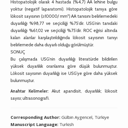
Histopatolojik olarak 4 hastada (%4,7) AA lehine bulgu
yoktur (negatif laparatomi). Histopatolojik tanıya göre
lökosit sayısının (≥10000/ mm³) AA tanısını belirlemedeki
duyarlılığı %98,77 ve seçiciliği %75’dir. USG’nin tanıdaki
duyarlılığı %61,02 ve seçiciliği %75’dir. ROC eğrisi altında
kalan alanlar karşılaştırıldığında lökosit sayısının tanıyı
belirlemede daha duyarlı olduğu görülmüştür.
SONUÇ
Bu çalışmada USG’nin duyarlılığı literatürde bildirilen
yüksek duyarlılık oranlarına göre düşük bulunmuştur.
Lökosit sayısının duyarlılığı ise USG’ye göre daha yüksek
bulunmuştur.
Anahtar Kelimeler:
Akut apandisit, duyarlılık; lökosit
sayısı; ultrasonografi.
Corresponding Author:
Gülbin Aygencel, Türkiye
Manuscript Language:
Turkish