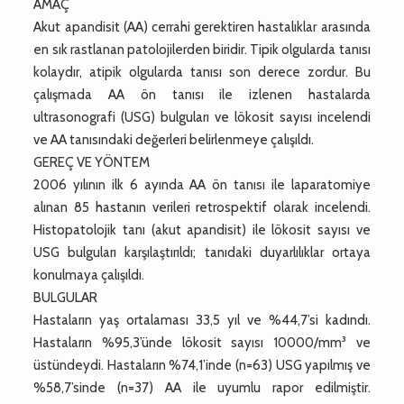
AMAÇ
Akut apandisit (AA) cerrahi gerektiren hastalıklar arasında
en sık rastlanan patolojilerden biridir. Tipik olgularda tanısı
kolaydır, atipik olgularda tanısı son derece zordur. Bu
çalışmada AA ön tanısı ile izlenen hastalarda
ultrasonografi (USG) bulguları ve lökosit sayısı incelendi
ve AA tanısındaki değerleri belirlenmeye çalışıldı.
GEREÇ VE YÖNTEM
2006 yılının ilk 6 ayında AA ön tanısı ile laparatomiye
alınan 85 hastanın verileri retrospektif olarak incelendi.
Histopatolojik tanı (akut apandisit) ile lökosit sayısı ve
USG bulguları karşılaştırıldı; tanıdaki duyarlılıklar ortaya
konulmaya çalışıldı.
BULGULAR
Hastaların yaş ortalaması 33,5 yıl ve %44,7’si kadındı.
Hastaların %95,3’ünde lökosit sayısı 10000/mm³ ve
üstündeydi. Hastaların %74,1’inde (n=63) USG yapılmış ve
%58,7’sinde (n=37) AA ile uyumlu rapor edilmiştir.