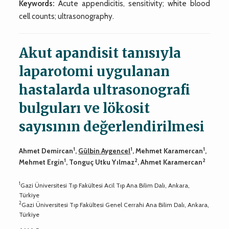
Keywords:
Acute appendicitis, sensitivity; white blood
cell counts; ultrasonography.
Akut apandisit tanısıyla
laparotomi uygulanan
hastalarda ultrasonografi
bulguları ve lökosit
sayısının değerlendirilmesi
1
1
1
Ahmet Demircan
,
Gülbin Aygencel
, Mehmet Karamercan
,
1
2
2
Mehmet Ergin
, Tonguç Utku Yılmaz
, Ahmet Karamercan
1
Gazi Üniversitesi Tıp Fakültesi Acil Tıp Ana Bilim Dalı, Ankara,
Türkiye
2
Gazi Üniversitesi Tıp Fakültesi Genel Cerrahi Ana Bilim Dalı, Ankara,
Türkiye