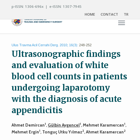
p-ISSN: 1306-696x | e-ISSN: 1307-7945
HOME
CONTACT
TR
Toggle n
Ulus Travma Acil Cerrahi Derg. 2010; 16(3):
248-252
Ultrasonographic findings
and evaluation of white
blood cell counts in patients
undergoing laparotomy
with the diagnosis of acute
appendicitis
1
1
1
Ahmet Demircan
,
Gülbin Aygencel
, Mehmet Karamercan
,
1
2
2
Mehmet Ergin
, Tonguç Utku Yılmaz
, Ahmet Karamercan