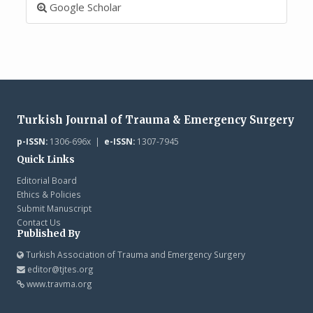
Google Scholar
Turkish Journal of Trauma & Emergency Surgery
p-ISSN:
1306-696x |
e-ISSN:
1307-7945
Quick Links
Editorial Board
Ethics & Policies
Submit Manuscript
Contact Us
Published By
Turkish Association of Trauma and Emergency Surgery
editor@tjtes.org
www.travma.org