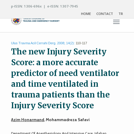
p-ISSN: 1306-696x | e-ISSN: 1307-7945
HOME
CONTACT
TR
Toggle n
Ulus Travma Acil Cerrahi Derg. 2008; 14(2):
110-117
The new Injury Severity
Score: a more accurate
predictor of need ventilator
and time ventilated in
trauma patients than the
Injury Severity Score
Azim Honarmand
, Mohammadreza Safavi
Department Of Anesthesiology And Intensive Care, Isfahan