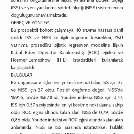
süresinin öngörülmesine ilişkin, yaralanma şiddeti ölçeği
(ISS) ve yeni yaralanma şiddeti ölçeği (NISS) sistemlerinin
doğruluğunu onaylamaktadır.
GEREÇ VE YÖNTEM
Bu prospektif kohort çalışmaya 110 travma hastası dahil
edildi. ISS ve NISS ile ilgili öngörme kesinlikleri, YBÜ
yatırılma prosedürü lojistik regresyon modeline ilişkin
Kabul Eden Operatör Karakteristiği (ROC) eğrileri ve
Hosmer-Lemeshow (H-L) istatistikleri kullanılarak
karşılaştırıldı.
BULGULAR
EG öngörüsüne ilişkin en iyi kesilme noktaları, ISS için 22
ve NISS için 27 oldu. Pozitif öngörme değeri, NISS’de
%91,6, ISS’de %87,8 idi. Youden indeksi, NISS için 0,47,
ISS için 0,57 seviyesinde en iyi kesilme noktalarına sahip
oldu. ROC eğrisi altında kalan alan, NISS’de 0,79, ISS’de
0,86 oldu. Youden indeksi ve ROC eğrisi altında kalan alan
anlamında, NISS ile ISS arasında istatistiksel farklılık