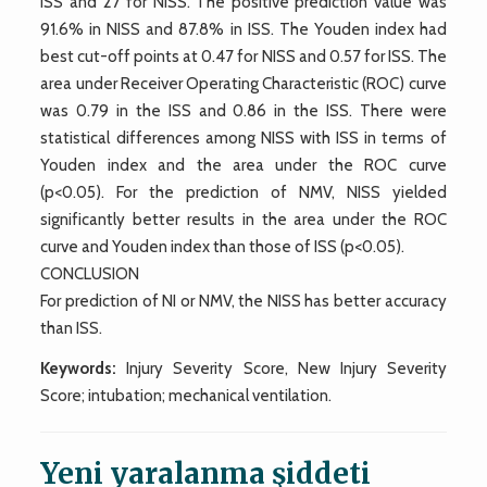
ISS and 27 for NISS. The positive prediction value was
91.6% in NISS and 87.8% in ISS. The Youden index had
best cut-off points at 0.47 for NISS and 0.57 for ISS. The
area under Receiver Operating Characteristic (ROC) curve
was 0.79 in the ISS and 0.86 in the ISS. There were
statistical differences among NISS with ISS in terms of
Youden index and the area under the ROC curve
(p<0.05). For the prediction of NMV, NISS yielded
significantly better results in the area under the ROC
curve and Youden index than those of ISS (p<0.05).
CONCLUSION
For prediction of NI or NMV, the NISS has better accuracy
than ISS.
Keywords:
Injury Severity Score, New Injury Severity
Score; intubation; mechanical ventilation.
Yeni yaralanma şiddeti