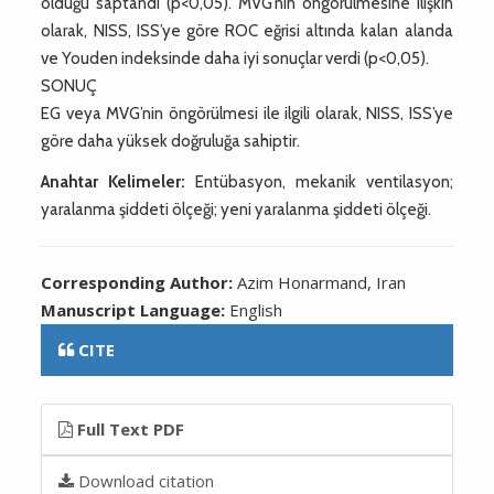
olduğu saptandı (p<0,05). MVG’nin öngörülmesine ilişkin
olarak, NISS, ISS’ye göre ROC eğrisi altında kalan alanda
ve Youden indeksinde daha iyi sonuçlar verdi (p<0,05).
SONUÇ
EG veya MVG’nin öngörülmesi ile ilgili olarak, NISS, ISS’ye
göre daha yüksek doğruluğa sahiptir.
Anahtar Kelimeler:
Entübasyon, mekanik ventilasyon;
yaralanma şiddeti ölçeği; yeni yaralanma şiddeti ölçeği.
Corresponding Author:
Azim Honarmand, Iran
Manuscript Language:
English
CITE
Full Text PDF
Download citation