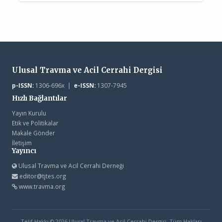
Ulusal Travma ve Acil Cerrahi Dergisi
p-ISSN:
1306-696x |
e-ISSN:
1307-7945
Hızlı Bağlantılar
Yayın Kurulu
Etik ve Politikalar
Makale Gönder
İletişim
Yayıncı
Ulusal Travma ve Acil Cerrahi Derneği
editor@tjtes.org
www.travma.org
Telif Hakkı © 2026 Ulusal Travma ve Acil Cerrahi Dergisi. Tüm Hakları