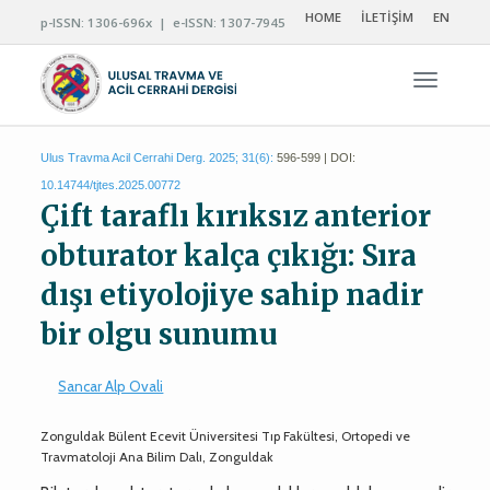
HOME
İLETİŞİM
EN
p-ISSN: 1306-696x | e-ISSN: 1307-7945
Navigas
Ulus Travma Acil Cerrahi Derg. 2025; 31(6):
596-599 | DOI:
10.14744/tjtes.2025.00772
Çift taraflı kırıksız anterior
obturator kalça çıkığı: Sıra
dışı etiyolojiye sahip nadir
bir olgu sunumu
Sancar Alp Ovali
Zonguldak Bülent Ecevit Üniversitesi Tıp Fakültesi, Ortopedi ve
Travmatoloji Ana Bilim Dalı, Zonguldak