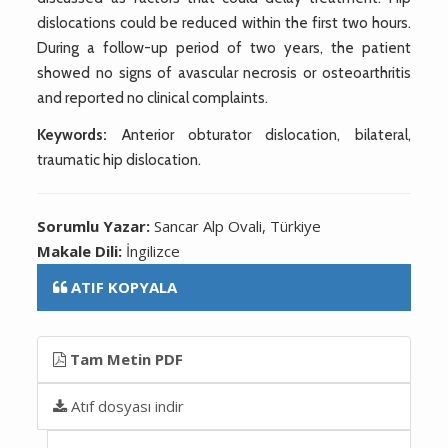
dislocations could be reduced within the first two hours.
During a follow-up period of two years, the patient
showed no signs of avascular necrosis or osteoarthritis
and reported no clinical complaints.
Keywords:
Anterior obturator dislocation, bilateral,
traumatic hip dislocation.
Sorumlu Yazar:
Sancar Alp Ovali, Türkiye
Makale Dili:
İngilizce
ATIF KOPYALA
Tam Metin PDF
Atıf dosyası indir