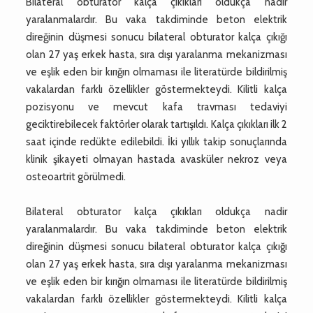
Bilateral obturator kalça çıkıkları oldukça nadir
yaralanmalardır. Bu vaka takdiminde beton elektrik
direğinin düşmesi sonucu bilateral obturator kalça çıkığı
olan 27 yaş erkek hasta, sıra dışı yaralanma mekanizması
ve eşlik eden bir kırığın olmaması ile literatürde bildirilmiş
vakalardan farklı özellikler göstermekteydi. Kilitli kalça
pozisyonu ve mevcut kafa travması tedaviyi
geciktirebilecek faktörler olarak tartışıldı. Kalça çıkıkları ilk 2
saat içinde redükte edilebildi. İki yıllık takip sonuçlarında
klinik şikayeti olmayan hastada avasküler nekroz veya
osteoartrit görülmedi.
Bilateral obturator kalça çıkıkları oldukça nadir
yaralanmalardır. Bu vaka takdiminde beton elektrik
direğinin düşmesi sonucu bilateral obturator kalça çıkığı
olan 27 yaş erkek hasta, sıra dışı yaralanma mekanizması
ve eşlik eden bir kırığın olmaması ile literatürde bildirilmiş
vakalardan farklı özellikler göstermekteydi. Kilitli kalça