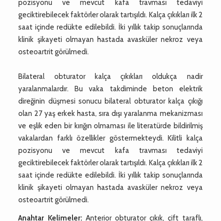
pozisyonu ve mevcut kafa travması tedaviyi
geciktirebilecek faktörler olarak tartışıldı. Kalça çıkıkları ilk 2
saat içinde redükte edilebildi. İki yıllık takip sonuçlarında
klinik şikayeti olmayan hastada avasküler nekroz veya
osteoartrit görülmedi.
Bilateral obturator kalça çıkıkları oldukça nadir
yaralanmalardır. Bu vaka takdiminde beton elektrik
direğinin düşmesi sonucu bilateral obturator kalça çıkığı
olan 27 yaş erkek hasta, sıra dışı yaralanma mekanizması
ve eşlik eden bir kırığın olmaması ile literatürde bildirilmiş
vakalardan farklı özellikler göstermekteydi. Kilitli kalça
pozisyonu ve mevcut kafa travması tedaviyi
geciktirebilecek faktörler olarak tartışıldı. Kalça çıkıkları ilk 2
saat içinde redükte edilebildi. İki yıllık takip sonuçlarında
klinik şikayeti olmayan hastada avasküler nekroz veya
osteoartrit görülmedi.
Anahtar Kelimeler:
Anterior obturator çıkık, çift taraflı,