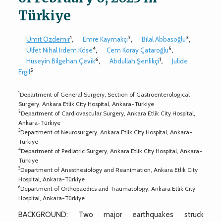
Türkiye
1
2
3
Ümit Özdemir
,
Emre Kaymakçı
,
Bilal Abbasoğlu
,
4
5
Ülfet Nihal Irdem Köse
,
Cem Koray Çataroğlu
,
6
1
Hüseyin Bilgehan Çevik
,
Abdullah Şenlikçi
,
Julide
5
Ergil
1
Department of General Surgery, Section of Gastroenterological
Surgery, Ankara Etlik City Hospital, Ankara-Türkiye
2
Department of Cardiovascular Surgery, Ankara Etlik City Hospital,
Ankara-Türkiye
3
Department of Neurosurgery, Ankara Etlik City Hospital, Ankara-
Türkiye
4
Department of Pediatric Surgery, Ankara Etlik City Hospital, Ankara-
Türkiye
5
Department of Anesthesiology and Reanimation, Ankara Etlik City
Hospital, Ankara-Türkiye
6
Department of Orthopaedics and Traumatology, Ankara Etlik City
Hospital, Ankara-Türkiye
BACKGROUND: Two major earthquakes struck