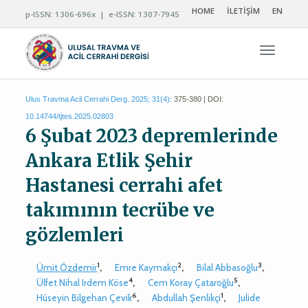
HOME
İLETİŞİM
EN
p-ISSN: 1306-696x | e-ISSN: 1307-7945
Navigas
Ulus Travma Acil Cerrahi Derg. 2025; 31(4):
375-380 | DOI:
10.14744/tjtes.2025.02803
6 Şubat 2023 depremlerinde
Ankara Etlik Şehir
Hastanesi cerrahi afet
takımının tecrübe ve
gözlemleri
1
2
3
Ümit Özdemir
,
Emre Kaymakçı
,
Bilal Abbasoğlu
,
4
5
Ülfet Nihal Irdem Köse
,
Cem Koray Çataroğlu
,
6
1
Hüseyin Bilgehan Çevik
,
Abdullah Şenlikçi
,
Julide