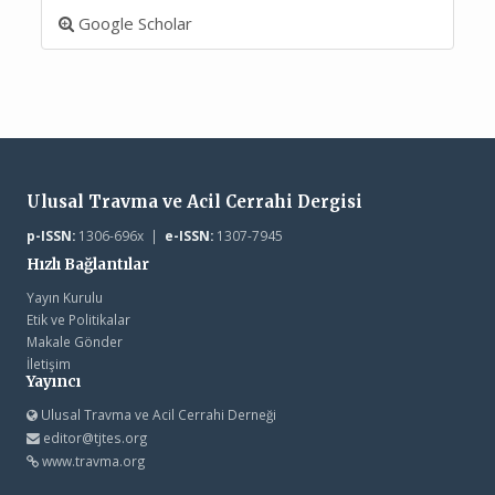
Google Scholar
Ulusal Travma ve Acil Cerrahi Dergisi
p-ISSN:
1306-696x |
e-ISSN:
1307-7945
Hızlı Bağlantılar
Yayın Kurulu
Etik ve Politikalar
Makale Gönder
İletişim
Yayıncı
Ulusal Travma ve Acil Cerrahi Derneği
editor@tjtes.org
www.travma.org