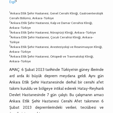
5
Ergil
1
Ankara Etlik Şehir Hastanesi, Genel Cerrahi Kliniği, Gastroenterolojik
Cerrahi Bölümü, Ankara-Türkiye
2
Ankara Etlik Şehir Hastanesi, Kalp ve Damar Cerrahisi Kliniği,
Ankara-Türkiye
3
Ankara Etlik Şehir Hastanesi, Nöroşirürji Kliniği, Ankara-Türkiye
4
Ankara Etlik Şehir Hastanesi, Çocuk Cerrahisi Kliniği, Ankara-
Türkiye
5
Ankara Etlik Şehir Hastanesi, Anesteziyoloji ve Reanimasyon Kliniği,
Ankara-Türkiye
6
Ankara Etlik Şehir Hastanesi, Ortopedi ve Travmatoloji Kliniği,
Ankara-Türkiye
AMAÇ: 6 Şubat 2023 tarihinde Türkiye’nin güney illerinde
ard arda iki büyük deprem meydana geldi. Aynı gün
Ankara Etlik Şehir Hastanesinde derhal bir cerrahi afet
takımı kuruldu ve bölgeye intikal ederek Hatay-Reyhanlı
Devlet Hastanesinde 7 gün çalıştı. Bu çalışmanın amacı
Ankara Etlik Şehir Hastanesi Cerrahi Afet takımının 6
Şubat 2023 depremlerindeki verileri, tecrübesi ve