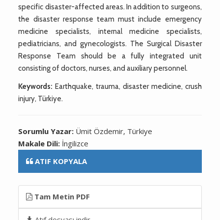
specific disaster-affected areas. In addition to surgeons,
the disaster response team must include emergency
medicine specialists, internal medicine specialists,
pediatricians, and gynecologists. The Surgical Disaster
Response Team should be a fully integrated unit
consisting of doctors, nurses, and auxiliary personnel.
Keywords:
Earthquake, trauma, disaster medicine, crush
injury, Türkiye.
Sorumlu Yazar:
Ümit Özdemir, Türkiye
Makale Dili:
İngilizce
ATIF KOPYALA
Tam Metin PDF
Atıf dosyası indir