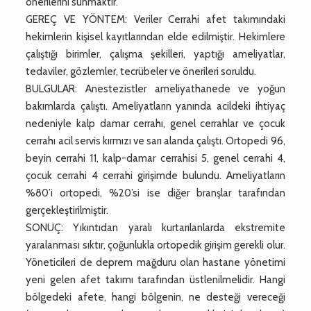
önerilerini sunmaktır.
GEREÇ VE YÖNTEM: Veriler Cerrahi afet takımındaki
hekimlerin kişisel kayıtlarından elde edilmiştir. Hekimlere
çalıştığı birimler, çalışma şekilleri, yaptığı ameliyatlar,
tedaviler, gözlemler, tecrübeler ve önerileri soruldu.
BULGULAR: Anestezistler ameliyathanede ve yoğun
bakımlarda çalıştı. Ameliyatların yanında acildeki ihtiyaç
nedeniyle kalp damar cerrahı, genel cerrahlar ve çocuk
cerrahı acil servis kırmızı ve sarı alanda çalıştı. Ortopedi 96,
beyin cerrahi 11, kalp-damar cerrahisi 5, genel cerrahi 4,
çocuk cerrahi 4 cerrahi girişimde bulundu. Ameliyatların
%80’i ortopedi, %20’si ise diğer branşlar tarafından
gerçekleştirilmiştir.
SONUÇ: Yıkıntıdan yaralı kurtarılanlarda ekstremite
yaralanması sıktır, çoğunlukla ortopedik girişim gerekli olur.
Yöneticileri de deprem mağduru olan hastane yönetimi
yeni gelen afet takımı tarafından üstlenilmelidir. Hangi
bölgedeki afete, hangi bölgenin, ne desteği vereceği