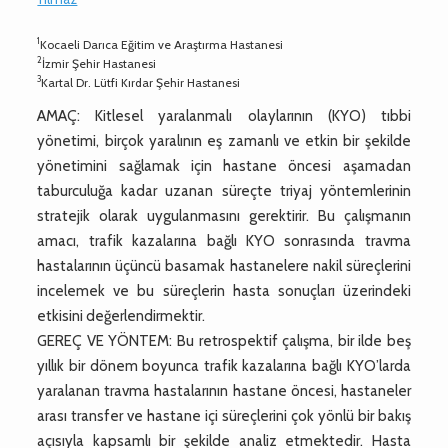
1
Kocaeli Darıca Eğitim ve Araştırma Hastanesi
2
İzmir Şehir Hastanesi
3
Kartal Dr. Lütfi Kırdar Şehir Hastanesi
AMAÇ: Kitlesel yaralanmalı olaylarının (KYO) tıbbi
yönetimi, birçok yaralının eş zamanlı ve etkin bir şekilde
yönetimini sağlamak için hastane öncesi aşamadan
taburculuğa kadar uzanan süreçte triyaj yöntemlerinin
stratejik olarak uygulanmasını gerektirir. Bu çalışmanın
amacı, trafik kazalarına bağlı KYO sonrasında travma
hastalarının üçüncü basamak hastanelere nakil süreçlerini
incelemek ve bu süreçlerin hasta sonuçları üzerindeki
etkisini değerlendirmektir.
GEREÇ VE YÖNTEM: Bu retrospektif çalışma, bir ilde beş
yıllık bir dönem boyunca trafik kazalarına bağlı KYO’larda
yaralanan travma hastalarının hastane öncesi, hastaneler
arası transfer ve hastane içi süreçlerini çok yönlü bir bakış
açısıyla kapsamlı bir şekilde analiz etmektedir. Hasta