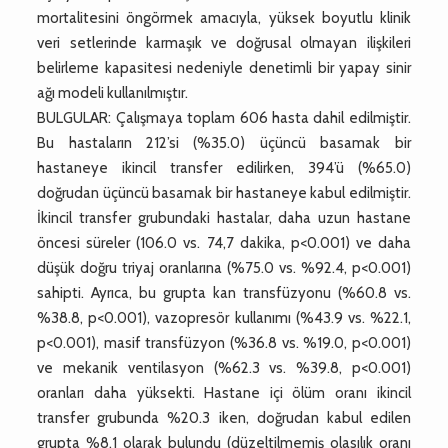
mortalitesini öngörmek amacıyla, yüksek boyutlu klinik
veri setlerinde karmaşık ve doğrusal olmayan ilişkileri
belirleme kapasitesi nedeniyle denetimli bir yapay sinir
ağı modeli kullanılmıştır.
BULGULAR: Çalışmaya toplam 606 hasta dahil edilmiştir.
Bu hastaların 212’si (%35.0) üçüncü basamak bir
hastaneye ikincil transfer edilirken, 394’ü (%65.0)
doğrudan üçüncü basamak bir hastaneye kabul edilmiştir.
İkincil transfer grubundaki hastalar, daha uzun hastane
öncesi süreler (106.0 vs. 74,7 dakika, p<0.001) ve daha
düşük doğru triyaj oranlarına (%75.0 vs. %92.4, p<0.001)
sahipti. Ayrıca, bu grupta kan transfüzyonu (%60.8 vs.
%38.8, p<0.001), vazopresör kullanımı (%43.9 vs. %22.1,
p<0.001), masif transfüzyon (%36.8 vs. %19.0, p<0.001)
ve mekanik ventilasyon (%62.3 vs. %39.8, p<0.001)
oranları daha yüksekti. Hastane içi ölüm oranı ikincil
transfer grubunda %20.3 iken, doğrudan kabul edilen
grupta %8.1 olarak bulundu (düzeltilmemiş olasılık oranı