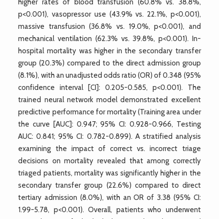
higher rates of blood transfusion (60.8% vs. 38.8%,
p<0.001), vasopressor use (43.9% vs. 22.1%, p<0.001),
massive transfusion (36.8% vs. 19.0%, p<0.001), and
mechanical ventilation (62.3% vs. 39.8%, p<0.001). In-
hospital mortality was higher in the secondary transfer
group (20.3%) compared to the direct admission group
(8.1%), with an unadjusted odds ratio (OR) of 0.348 (95%
confidence interval [CI]: 0.205-0.585, p<0.001). The
trained neural network model demonstrated excellent
predictive performance for mortality (Training area under
the curve [AUC]: 0.947; 95% CI: 0.928-0.966, Testing
AUC: 0.841; 95% CI: 0.782-0.899). A stratified analysis
examining the impact of correct vs. incorrect triage
decisions on mortality revealed that among correctly
triaged patients, mortality was significantly higher in the
secondary transfer group (22.6%) compared to direct
tertiary admission (8.0%), with an OR of 3.38 (95% CI:
1.99-5.78, p<0.001). Overall, patients who underwent