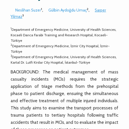
1
2
Neslihan Suzer
,
Gülbin Aydoğdu Umaç
,
Sarper
3
Yilmaz
1
Department of Emergency Medicine, University of Health Sciences,
Kocaeli Darıca Farabi Training and Research Hospital, Kocaeli-
Türkiye
2
Department of Emergency Medicine, İzmir City Hospital, İzmir-
Türkiye
3
Department of Emergency Medicine, University of Health Sciences,
Kartal Dr. Lutfi Kirdar City Hospital, İstanbul-Türkiye
BACKGROUND: The medical management of mass
casualty incidents (MCIs) requires the strategic
application of triage methods from the prehospital
phase to patient discharge, ensuring the simultaneous
and effective treatment of multiple injured individuals.
This study aims to examine the transport processes of
trauma patients to tertiary hospitals following traffic
accidents that result in MCIs, and to evaluate the impact