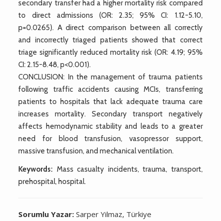
secondary transfer had a higher mortality risk compared
to direct admissions (OR: 2.35; 95% CI: 1.12-5.10,
p=0.0265). A direct comparison between all correctly
and incorrectly triaged patients showed that correct
triage significantly reduced mortality risk (OR: 4.19; 95%
CI: 2.15-8.48, p<0.001).
CONCLUSION: In the management of trauma patients
following traffic accidents causing MCIs, transferring
patients to hospitals that lack adequate trauma care
increases mortality. Secondary transport negatively
affects hemodynamic stability and leads to a greater
need for blood transfusion, vasopressor support,
massive transfusion, and mechanical ventilation.
Keywords:
Mass casualty incidents, trauma, transport,
prehospital, hospital.
Sorumlu Yazar:
Sarper Yilmaz, Türkiye