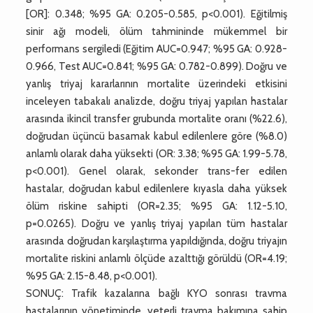
[OR]: 0.348; %95 GA: 0.205-0.585, p<0.001). Eğitilmiş
sinir ağı modeli, ölüm tahmininde mükemmel bir
performans sergiledi (Eğitim AUC=0.947; %95 GA: 0.928-
0.966, Test AUC=0.841; %95 GA: 0.782-0.899). Doğru ve
yanlış triyaj kararlarının mortalite üzerindeki etkisini
inceleyen tabakalı analizde, doğru triyaj yapılan hastalar
arasında ikincil transfer grubunda mortalite oranı (%22.6),
doğrudan üçüncü basamak kabul edilenlere göre (%8.0)
anlamlı olarak daha yüksekti (OR: 3.38; %95 GA: 1.99-5.78,
p<0.001). Genel olarak, sekonder trans-fer edilen
hastalar, doğrudan kabul edilenlere kıyasla daha yüksek
ölüm riskine sahipti (OR=2.35; %95 GA: 1.12-5.10,
p=0.0265). Doğru ve yanlış triyaj yapılan tüm hastalar
arasında doğrudan karşılaştırma yapıldığında, doğru triyajın
mortalite riskini anlamlı ölçüde azalttığı görüldü (OR=4.19;
%95 GA: 2.15-8.48, p<0.001).
SONUÇ: Trafik kazalarına bağlı KYO sonrası travma
hastalarının yönetiminde, yeterli travma bakımına sahip