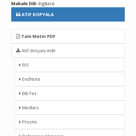
Makale Dili:
İngilizce
ATIF KOPYALA
Tam Metin PDF
Atıf dosyası indir
RIS
EndNote
BibTex
Medlars
Procite
Reference Manager