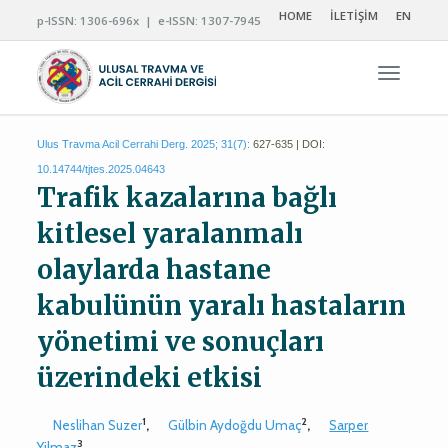
HOME
İLETİŞİM
EN
p-ISSN: 1306-696x | e-ISSN: 1307-7945
Navigas
Ulus Travma Acil Cerrahi Derg. 2025; 31(7):
627-635 | DOI:
10.14744/tjtes.2025.04643
Trafik kazalarına bağlı
kitlesel yaralanmalı
olaylarda hastane
kabulünün yaralı hastaların
yönetimi ve sonuçları
üzerindeki etkisi
1
2
Neslihan Suzer
,
Gülbin Aydoğdu Umaç
,
Sarper
3
Yilmaz