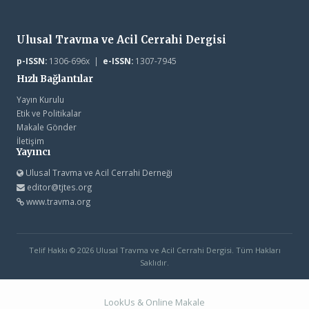
Ulusal Travma ve Acil Cerrahi Dergisi
p-ISSN:
1306-696x |
e-ISSN:
1307-7945
Hızlı Bağlantılar
Yayın Kurulu
Etik ve Politikalar
Makale Gönder
İletişim
Yayıncı
Ulusal Travma ve Acil Cerrahi Derneği
editor@tjtes.org
www.travma.org
Telif Hakkı © 2026 Ulusal Travma ve Acil Cerrahi Dergisi. Tüm Hakları
Saklıdır.
LookUs
&
Online Makale