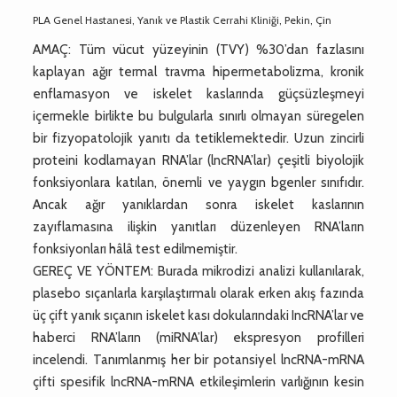
PLA Genel Hastanesi, Yanık ve Plastik Cerrahi Kliniği, Pekin, Çin
AMAÇ: Tüm vücut yüzeyinin (TVY) %30’dan fazlasını
kaplayan ağır termal travma hipermetabolizma, kronik
enflamasyon ve iskelet kaslarında güçsüzleşmeyi
içermekle birlikte bu bulgularla sınırlı olmayan süregelen
bir fizyopatolojik yanıtı da tetiklemektedir. Uzun zincirli
proteini kodlamayan RNA’lar (lncRNA’lar) çeşitli biyolojik
fonksiyonlara katılan, önemli ve yaygın bgenler sınıfıdır.
Ancak ağır yanıklardan sonra iskelet kaslarının
zayıflamasına ilişkin yanıtları düzenleyen RNA’ların
fonksiyonları hâlâ test edilmemiştir.
GEREÇ VE YÖNTEM: Burada mikrodizi analizi kullanılarak,
plasebo sıçanlarla karşılaştırmalı olarak erken akış fazında
üç çift yanık sıçanın iskelet kası dokularındaki IncRNA’lar ve
haberci RNA’ların (miRNA’lar) ekspresyon profilleri
incelendi. Tanımlanmış her bir potansiyel lncRNA-mRNA
çifti spesifik lncRNA-mRNA etkileşimlerin varlığının kesin