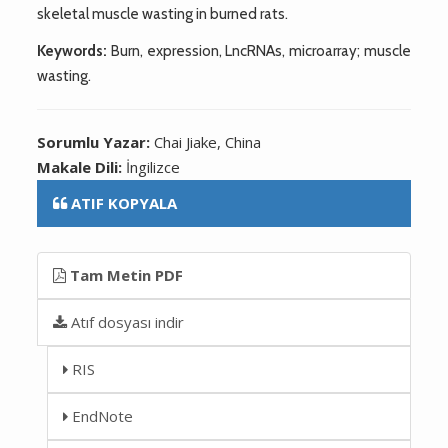
skeletal muscle wasting in burned rats.
Keywords:
Burn, expression, LncRNAs, microarray; muscle
wasting.
Sorumlu Yazar:
Chai Jiake, China
Makale Dili:
İngilizce
ATIF KOPYALA
Tam Metin PDF
Atıf dosyası indir
RIS
EndNote