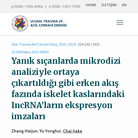
HOME
İLETİŞİM
EN
p-ISSN: 1306-696x | e-ISSN: 1307-7945
Navigas
Ulus Travma Acil Cerrahi Derg. 2016; 22(3):
224-232 | DOI:
10.5505/tjtes.2015.04831
Yanık sıçanlarda mikrodizi
analiziyle ortaya
çıkartıldığı gibi erken akış
fazında iskelet kaslarındaki
IncRNA’ların ekspresyon
imzaları
Zhang Haijun, Yu Yonghui,
Chai Jiake