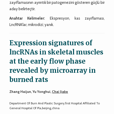
zayıflamasının ayrıntılı bir patogenezini gösteren güçlü bir
aday belirteçtir.
Anahtar Kelimeler:
Ekspresyon, kas zayıflaması,
LncRNA’lar, mikrodizi; yanık.
Expression signatures of
lncRNAs in skeletal muscles
at the early flow phase
revealed by microarray in
burned rats
Zhang Haijun, Yu Yonghui,
Chai Jiake
Department Of Burn And Plastic Surgery,first Hospital Affiliated To
General Hospital Of Pla,beijing,china