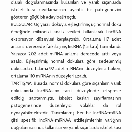
olarak doğrulanmasında kullanılan ve yanık sıçanlarda
iskelet kası zayıflamasının ayrıntılı bir patogenezini
gösteren güçlü bir aday belirteçtir.
BULGULAR: Üç yaralı dokuyla eşleştirilmiş üç normal doku
örneğinde mikrodizi analiz verileri kullanılarak LncRNA
ekspresyon düzeyleri karşılaştırıldı. Ortalama 117 adet
anlamlı derecede farklılaşmış IncRNA (1.5 katı) tanımlandı.
Yalnızca 202 adet miRNA anlamlı derecede arttı veya
azaldı. Eşleştirilmiş normal dokulara göre zedelenmiş
dokularda ortalama 92 adet miRNA’nın düzeyleri artarken,
ortalama 110 miRNA’nın düzeyleri azaldı.
TARTIŞMA: Burada, normal dokulara göre sıçanların yanık
dokularında IncRNA’ların farklı düzeylerde eksprese
edildiği saptanmıştır. İskelet kasları zayıflamasının
patogenezinde düzenleyici yolaklar da rol
oynayabilmektedir. Tanımlanmş her bir lncRNA-mRNA
çifti spesifik IncRNA-miRNAA etkileşimlerinin varlığının
doğrulanmasında kullanılan ve yanık sıçanlarda iskelet kası