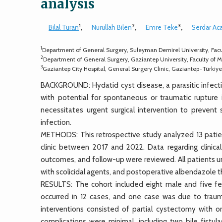
analysis
1
2
3
Bilal Turan
,
Nurullah Bilen
,
Emre Teke
,
Serdar Ac
1
Department of General Surgery, Suleyman Demirel University, Facul
2
Department of General Surgery, Gaziantep University, Faculty of M
3
Gaziantep City Hospital, General Surgery Clinic, Gaziantep-Türkiy
BACKGROUND: Hydatid cyst disease, a parasitic infectio
with potential for spontaneous or traumatic rupture i
necessitates urgent surgical intervention to prevent
infection.
METHODS: This retrospective study analyzed 13 patien
clinic between 2017 and 2022. Data regarding clinica
outcomes, and follow-up were reviewed. All patients u
with scolicidal agents, and postoperative albendazole t
RESULTS: The cohort included eight male and five f
occurred in 12 cases, and one case was due to trau
interventions consisted of partial cystectomy with 
complications were minimal, including two bile fist