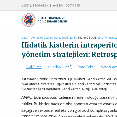
p-ISSN: 1306-696x | e-ISSN: 1307-7945
Ulus Travma Acil Cerrahi Derg. 2025; 31(6):
562-569 | DOI:
10.14744/tjtes
Hidatik kistlerin intraperi
yönetim stratejileri: Retrosp
1
2
3
Bilal Turan
,
Nurullah Bilen
,
Emre Teke
,
Serdar Ac
1
Süleyman Demirel Üniversitesi, Tıp Fakültesi, Genel Cerrahi Ad, Isp
2
Gaziantep Üniversitesi, Tıp Fakültesi, Genel Cerrahi Ad, Gaziantep
3
Gaziantep Şehir Hastanesi, Genel Cerrahi Kliniği, Gaziantep
AMAÇ: Echinococcus türlerinin neden olduğu parazitik bir
etkiler. Bu kistler, nadir de olsa spontan veya travmatik 
kaçağı ve sekonder enfeksiyon gibi ciddi komplikasyonları
GEREÇ VE YÖNTEM: Bu retrospektif çalışmada, 2017-2022 