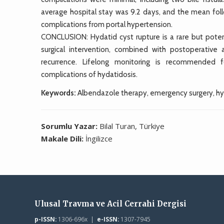
average hospital stay was 9.2 days, and the mean foll
complications from portal hypertension.
CONCLUSION: Hydatid cyst rupture is a rare but potenti
surgical intervention, combined with postoperative 
recurrence. Lifelong monitoring is recommended f
complications of hydatidosis.
Keywords:
Albendazole therapy, emergency surgery, hyda
Sorumlu Yazar:
Bilal Turan, Türkiye
Makale Dili:
İngilizce
Ulusal Travma ve Acil Cerrahi Dergisi
p-ISSN:
1306-696x |
e-ISSN:
1307-7945