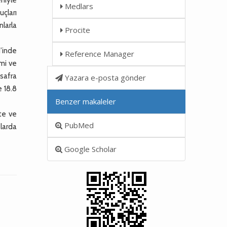
Medlars
uçları
nlarla
Procite
1’inde
Reference Manager
omi ve
safra
Yazara e-posta gönder
e 18.8
Benzer makaleler
te ve
PubMed
alarda
Google Scholar