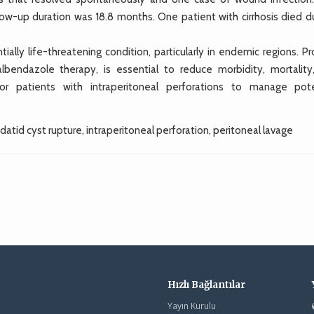
ow-up duration was 18.8 months. One patient with cirrhosis died d
ally life-threatening condition, particularly in endemic regions. P
albendazole therapy, is essential to reduce morbidity, mortality
or patients with intraperitoneal perforations to manage pote
tid cyst rupture, intraperitoneal perforation, peritoneal lavage
Hızlı Bağlantılar
Yayın Kurulu