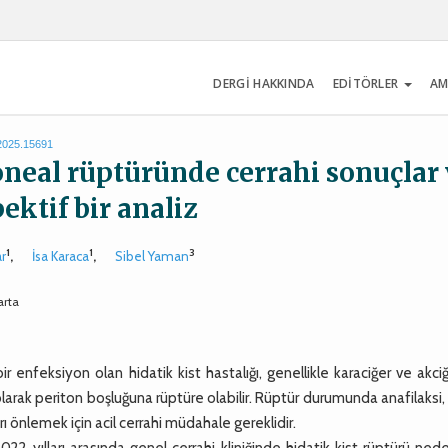
DERGİ HAKKINDA
EDİTÖRLER
AM
.2025.15691
toneal rüptüründe cerrahi sonuçlar
ektif bir analiz
1
1
3
ar
,
İsa Karaca
,
Sibel Yaman
arta
 enfeksiyon olan hidatik kist hastalığı, genellikle karaciğer ve akciğ
olarak periton boşluğuna rüptüre olabilir. Rüptür durumunda anafilaksi,
 önlemek için acil cerrahi müdahale gereklidir.
yılları arasında genel cerrahi kliniğinde hidatik kist rüptürü nede