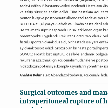
tedavi edilen 13 hastanın verileri incelendi. Hastaların kl
ve takip süreçleri analiz edildi. Tüm hastalara acil cerr
periton lavajı ve postoperatif albendazol tedavisi yer ald
BULGULAR: Çalışmaya 8 erkek ve 5 kadın hasta dahil edildi
ise travmatik rüptür saptandı. En sık etkilenen organ ka
omentopeksi uygulandı. Rekürrens oranı %8 olarak belir
fistülü spontan olarak düzeldi, bir hastada ise yara enfek
ay olarak tespit edildi. Sirozu olan bir hasta portal hiper
SONUÇ: Hidatik kist rüptürü, özellikle endemik bölgele
rekürrensi azaltmak için acil cerrahi müdahale ve postope
hidatidozun potansiyel komplikasyonlarını yönetmek içi
Anahtar Kelimeler:
Albendazol tedavisi, acil cerrahi, hida
Surgical outcomes and man
intraperitoneal rupture of h