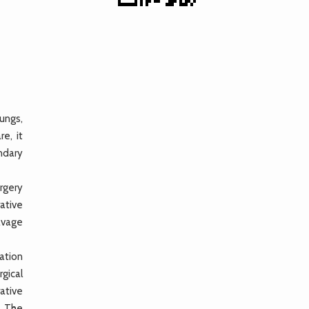
ungs,
e, it
ndary
rgery
ative
avage
ation
gical
ative
. The