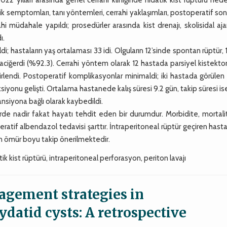
inik semptomları, tanı yöntemleri, cerrahi yaklaşımları, postoperatif son
ahi müdahale yapıldı; prosedürler arasında kist drenajı, skolisidal aja
ı.
; hastaların yaş ortalaması 33 idi. Olguların 12’sinde spontan rüptür, 
raciğerdi (%92.3). Cerrahi yöntem olarak 12 hastada parsiyel kistekt
lendi. Postoperatif komplikasyonlar minimaldi; iki hastada görülen 
siyonu gelişti. Ortalama hastanede kalış süresi 9.2 gün, takip süresi is
tansiyona bağlı olarak kaybedildi.
rde nadir fakat hayatı tehdit eden bir durumdur. Morbidite, mortali
ratif albendazol tedavisi şarttır. İntraperitoneal rüptür geçiren hast
n ömür boyu takip önerilmektedir.
tik kist rüptürü, intraperitoneal perforasyon, periton lavajı
agement strategies in
ydatid cysts: A retrospective