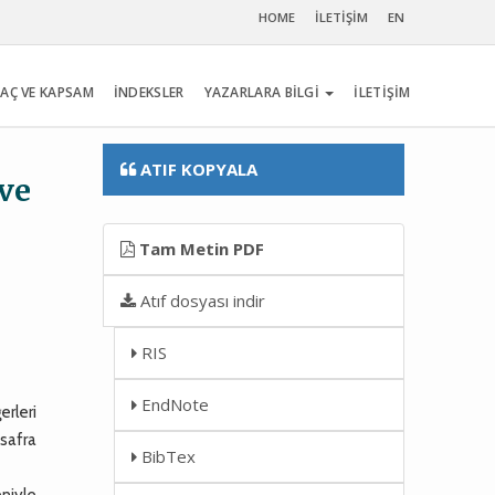
HOME
İLETİŞİM
EN
AÇ VE KAPSAM
İNDEKSLER
YAZARLARA BİLGİ
İLETİŞİM
ATIF KOPYALA
 ve
Tam Metin PDF
Atıf dosyası indir
RIS
EndNote
erleri
 safra
BibTex
niyle