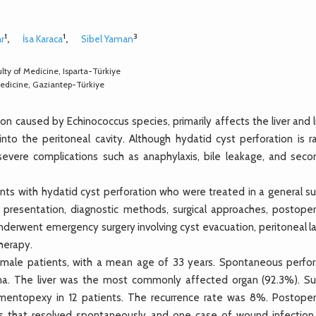
1
1
3
ar
,
İsa Karaca
,
Sibel Yaman
ty of Medicine, Isparta-Türkiye
edicine, Gaziantep-Türkiye
e
n caused by Echinococcus species, primarily affects the liver and l
nto the peritoneal cavity. Although hydatid cyst perforation is rar
 severe complications such as anaphylaxis, bile leakage, and seco
ts with hydatid cyst perforation who were treated in a general su
l presentation, diagnostic methods, surgical approaches, postoper
nderwent emergency surgery involving cyst evacuation, peritoneal l
herapy.
emale patients, with a mean age of 33 years. Spontaneous perfor
ma. The liver was the most commonly affected organ (92.3%). Sur
omentopexy in 12 patients. The recurrence rate was 8%. Postoper
ulas that resolved spontaneously and one case of wound infection