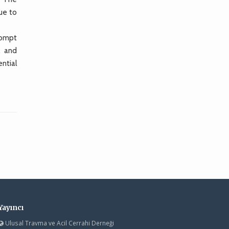
ue to
rompt
, and
ntial
Yayıncı
Ulusal Travma ve Acil Cerrahi Derneği