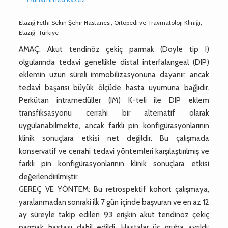
Elazığ Fethi Sekin Şehir Hastanesi, Ortopedi ve Travmatoloji Kliniği,
Elazığ-Türkiye
AMAÇ: Akut tendinöz çekiç parmak (Doyle tip I)
olgularında tedavi genellikle distal interfalangeal (DIP)
eklemin uzun süreli immobilizasyonuna dayanır; ancak
tedavi başarısı büyük ölçüde hasta uyumuna bağlıdır.
Perkütan intramedüller (IM) K-teli ile DIP eklem
transfiksasyonu cerrahi bir alternatif olarak
uygulanabilmekte, ancak farklı pin konfigürasyonlarının
klinik sonuçlara etkisi net değildir. Bu çalışmada
konservatif ve cerrahi tedavi yöntemleri karşılaştırılmış ve
farklı pin konfigürasyonlarının klinik sonuçlara etkisi
değerlendirilmiştir.
GEREÇ VE YÖNTEM: Bu retrospektif kohort çalışmaya,
yaralanmadan sonraki ilk 7 gün içinde başvuran ve en az 12
ay süreyle takip edilen 93 erişkin akut tendinöz çekiç
parmak hastası dahil edildi. Hastalar üç gruba ayrıldı: