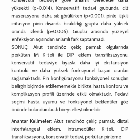
konservatif tedaviye göre anlamlı derecede daha
yüksekti (p=0.014). Konservatif tedavi grubunda cilt
maserasyonu daha sık görülürken (p<0.001), pinle ilişkili
irritasyon pinin dışarıda bırakıldığı grupta daha yüksek
oranda izlendi (p=0.006). Gruplar arasında yüzeyel
enfeksiyon açısından anlamlı fark saptanmadı.
SONUÇ: Akut tendinöz çekiç parmak olgularında
perkütan IM K-teli ile DIP eklem transfiksasyonu,
konservatif tedaviye kıyasla daha iyi ekstansiyon
kontrolü ve daha yüksek fonksiyonel başarı oranları
sağlamaktadır. Pin konfigürasyonu fonksiyonel sonuçları
belirgin biçimde etkilememekle birlikte, hasta konforu ve
komplikasyon profili üzerinde etkili olmaktadır. Tedavi
seçimi hasta uyumu ve fonksiyonel beklentiler göz
önünde bulundurularak bireyselleştirilmelidir.
Anahtar Kelimeler:
Akut tendinöz çekiç parmak, distal
interfalangeal eklem, intramedüller K-teli, DIP
transfiksasyonu, konservatif tedavi, perkütan pinleme