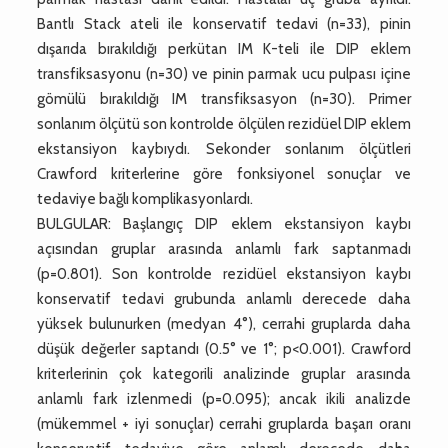
Bantlı Stack ateli ile konservatif tedavi (n=33), pinin
dışarıda bırakıldığı perkütan IM K-teli ile DIP eklem
transfiksasyonu (n=30) ve pinin parmak ucu pulpası içine
gömülü bırakıldığı IM transfiksasyon (n=30). Primer
sonlanım ölçütü son kontrolde ölçülen rezidüel DIP eklem
ekstansiyon kaybıydı. Sekonder sonlanım ölçütleri
Crawford kriterlerine göre fonksiyonel sonuçlar ve
tedaviye bağlı komplikasyonlardı.
BULGULAR: Başlangıç DIP eklem ekstansiyon kaybı
açısından gruplar arasında anlamlı fark saptanmadı
(p=0.801). Son kontrolde rezidüel ekstansiyon kaybı
konservatif tedavi grubunda anlamlı derecede daha
yüksek bulunurken (medyan 4°), cerrahi gruplarda daha
düşük değerler saptandı (0.5° ve 1°; p<0.001). Crawford
kriterlerinin çok kategorili analizinde gruplar arasında
anlamlı fark izlenmedi (p=0.095); ancak ikili analizde
(mükemmel + iyi sonuçlar) cerrahi gruplarda başarı oranı