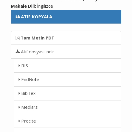
Makale Dili:
İngilizce
ATIF KOPYALA
Tam Metin PDF
Atıf dosyası indir
RIS
EndNote
BibTex
Medlars
Procite