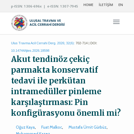
HOME
İLETİŞİM
EN
p-ISSN: 1306-696x | e-ISSN: 1307-7945
Navigas
Ulus Travma Acil Cerrahi Derg. 2026; 32(6):
702-714 | DOI:
10.14744/tjtes.2026.18598
Akut tendinöz çekiç
parmakta konservatif
tedavi ile perkütan
intramedüller pinleme
karşılaştırması: Pin
konfigürasyonu önemli mi?
Oğuz Kaya
,
Fuat Malkoc
,
Mustafa Ümit Gürbüz
,
Muhammed Kazez