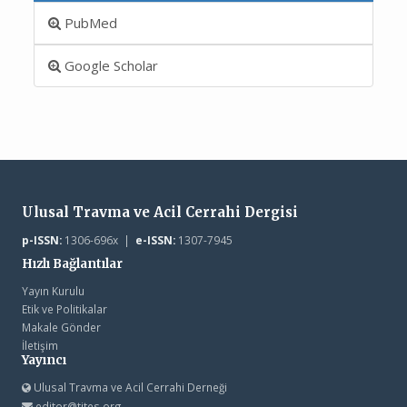
PubMed
Google Scholar
Ulusal Travma ve Acil Cerrahi Dergisi
p-ISSN:
1306-696x |
e-ISSN:
1307-7945
Hızlı Bağlantılar
Yayın Kurulu
Etik ve Politikalar
Makale Gönder
İletişim
Yayıncı
Ulusal Travma ve Acil Cerrahi Derneği
editor@tjtes.org