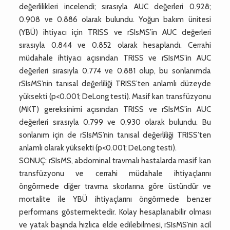
değerlilikleri incelendi; sırasıyla AUC değerleri 0.928;
0.908 ve 0.886 olarak bulundu. Yoğun bakım ünitesi
(YBÜ) ihtiyacı için TRISS ve rSIsMS’in AUC değerleri
sırasıyla 0.844 ve 0.852 olarak hesaplandı. Cerrahi
müdahale ihtiyacı açısından TRISS ve rSIsMS’in AUC
değerleri sırasıyla 0.774 ve 0.881 olup, bu sonlanımda
rSIsMS’nin tanısal değerliliği TRISS’ten anlamlı düzeyde
yüksekti (p<0.001; DeLong testi). Masif kan transfüzyonu
(MKT) gereksinimi açısından TRISS ve rSIsMS’in AUC
değerleri sırasıyla 0.799 ve 0.930 olarak bulundu. Bu
sonlanım için de rSIsMS’nin tanısal değerliliği TRISS’ten
anlamlı olarak yüksekti (p<0.001; DeLong testi).
SONUÇ: rSIsMS, abdominal travmalı hastalarda masif kan
transfüzyonu ve cerrahi müdahale ihtiyaçlarını
öngörmede diğer travma skorlarına göre üstündür ve
mortalite ile YBÜ ihtiyaçlarını öngörmede benzer
performans göstermektedir. Kolay hesaplanabilir olması
ve yatak başında hızlıca elde edilebilmesi, rSIsMS’nin acil