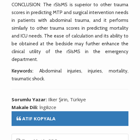
CONCLUSION: The rSIsMS is superior to other trauma
scores in predicting MTP and surgical intervention needs
in patients with abdominal trauma, and it performs
similarly to other trauma scores in predicting mortality
and ICU needs. The ease of calculation and its ability to
be obtained at the bedside may further enhance the
clinical utility of the rSIsMS in the emergency
department.
Keywords:
Abdominal injuries, injuries, mortality,
traumatic shock.
Sorumlu Yazar:
Ilker Şirin, Türkiye
Makale Dili:
İngilizce
ATIF KOPYALA