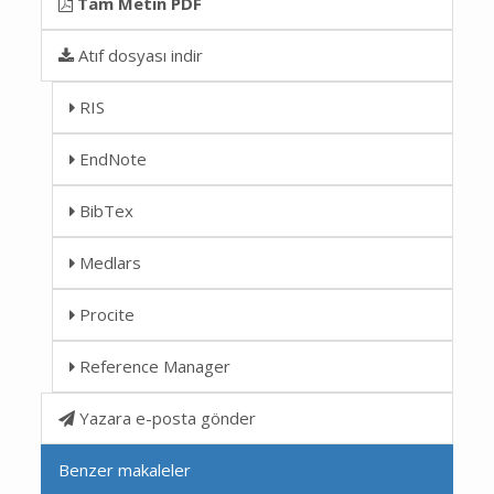
Tam Metin PDF
Atıf dosyası indir
RIS
EndNote
BibTex
Medlars
Procite
Reference Manager
Yazara e-posta gönder
Benzer makaleler