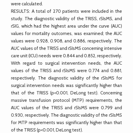
were calculated.
RESULTS: A total of 270 patients were included in the
study. The diagnostic validity of the TRISS, rSIsMS, and
rSIG, which had the highest area under the curve (AUC)
values for mortality outcomes, was examined; the AUC
values were 0.928, 0.908, and 0.886, respectively. The
AUC values of the TRISS and rSIsMS concerning intensive
care unit (ICU) needs were 0.844 and 0.852, respectively.
With regard to surgical intervention needs, the AUC
values of the TRISS and rSIsMS were 0.774 and 0.881,
respectively. The diagnostic validity of the rSIsMS for
surgical intervention needs was significantly higher than
that of the TRISS (p<0.001, DeLong test). Concerning
massive transfusion protocol (MTP) requirements, the
AUC values of the TRISS and rSIsMS were 0.799 and
0.930, respectively. The diagnostic validity of the rSIsMS
for MTP requirements was significantly higher than that
of the TRISS (p<0.001, DeLong test).