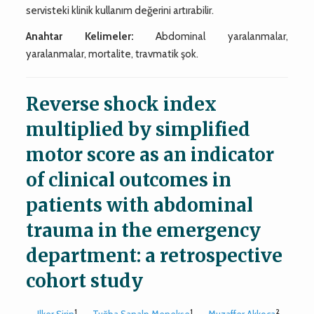
servisteki klinik kullanım değerini artırabilir.
Anahtar Kelimeler:
Abdominal yaralanmalar,
yaralanmalar, mortalite, travmatik şok.
Reverse shock index
multiplied by simplified
motor score as an indicator
of clinical outcomes in
patients with abdominal
trauma in the emergency
department: a retrospective
cohort study
1
1
2
Ilker Şirin
,
Tuğba Sanalp Menekşe
,
Muzaffer Akkoca