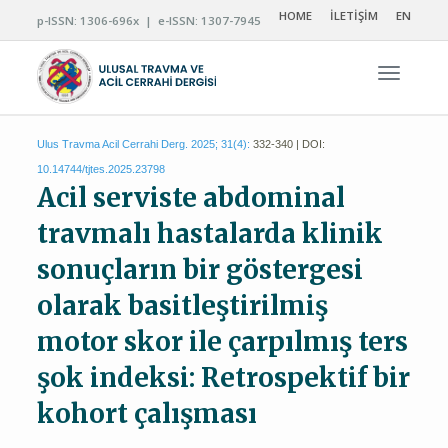
HOME
İLETİŞİM
EN
p-ISSN: 1306-696x | e-ISSN: 1307-7945
Navigas
Ulus Travma Acil Cerrahi Derg. 2025; 31(4):
332-340 | DOI:
10.14744/tjtes.2025.23798
Acil serviste abdominal
travmalı hastalarda klinik
sonuçların bir göstergesi
olarak basitleştirilmiş
motor skor ile çarpılmış ters
şok indeksi: Retrospektif bir
kohort çalışması