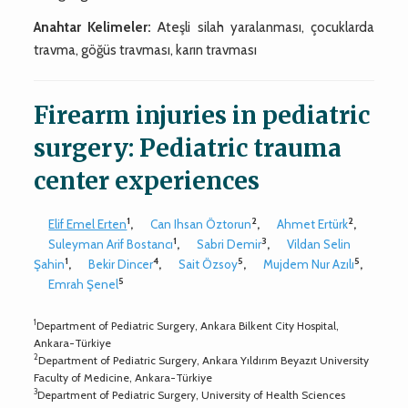
Anahtar Kelimeler:
Ateşli silah yaralanması, çocuklarda
travma, göğüs travması, karın travması
Firearm injuries in pediatric
surgery: Pediatric trauma
center experiences
1
2
2
Elif Emel Erten
,
Can Ihsan Öztorun
,
Ahmet Ertürk
,
1
3
Suleyman Arif Bostancı
,
Sabri Demir
,
Vildan Selin
1
4
5
5
Şahin
,
Bekir Dincer
,
Sait Özsoy
,
Mujdem Nur Azılı
,
5
Emrah Şenel
1
Department of Pediatric Surgery, Ankara Bilkent City Hospital,
Ankara-Türkiye
2
Department of Pediatric Surgery, Ankara Yıldırım Beyazıt University
Faculty of Medicine, Ankara-Türkiye
3
Department of Pediatric Surgery, University of Health Sciences