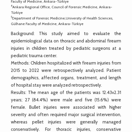
Faculty of Medicine, Ankara-Türkiye
4
Ankara Regional Office, Council of Forensic Medicine, Ankara-
Türkiye
5
Department of Forensic Medicine,University of Health Sciences,
Gülhane Faculty of Medicine, Ankara-Türkiye
Background: This study aimed to evaluate the
epidemiological data on thoracic and abdominal firearm
injuries in children treated by pediatric surgeons at a
pediatric trauma center.
Methods: Children hospitalized with firearm injuries from
2015 to 2022 were retrospectively analyzed. Patient
demographics, affected organs, treatment, and length
of hospital stay were analyzed retrospectively.
Results: The mean age of the patients was 12.43±2.31
years; 27 (84.4%) were male and five (15.6%) were
female. Bullet injuries were associated with higher
severity and often required major surgical intervention,
whereas pellet injuries were generally managed
conservatively. For thoracic injuries, conservative