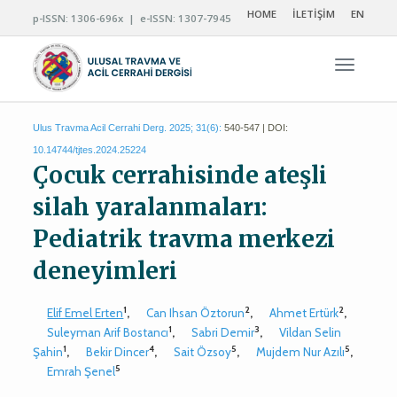
HOME
İLETİŞİM
EN
p-ISSN: 1306-696x | e-ISSN: 1307-7945
Navigas
Ulus Travma Acil Cerrahi Derg. 2025; 31(6):
540-547 | DOI:
10.14744/tjtes.2024.25224
Çocuk cerrahisinde ateşli
silah yaralanmaları:
Pediatrik travma merkezi
deneyimleri
1
2
2
Elif Emel Erten
,
Can Ihsan Öztorun
,
Ahmet Ertürk
,
1
3
Suleyman Arif Bostancı
,
Sabri Demir
,
Vildan Selin
1
4
5
5
Şahin
,
Bekir Dincer
,
Sait Özsoy
,
Mujdem Nur Azılı
,
5
Emrah Şenel