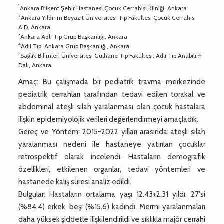
1
Ankara Bilkent Şehir Hastanesi Çocuk Cerrahisi Kliniği, Ankara
2
Ankara Yıldırım Beyazıt Üniversitesi Tıp Fakültesi Çocuk Cerrahisi
A.D. Ankara
3
Ankara Adli Tıp Grup Başkanlığı, Ankara
4
Adli Tıp, Ankara Grup Başkanlığı, Ankara
5
Sağlık Bilimleri Üniversitesi Gülhane Tıp Fakültesi. Adli Tıp Anabilim
Dalı, Ankara
Amaç: Bu çalışmada bir pediatrik travma merkezinde
pediatrik cerrahları tarafından tedavi edilen torakal ve
abdominal ateşli silah yaralanması olan çocuk hastalara
ilişkin epidemiyolojik verileri değerlendirmeyi amaçladık.
Gereç ve Yöntem: 2015-2022 yılları arasında ateşli silah
yaralanması nedeni ile hastaneye yatırılan çocuklar
retrospektif olarak incelendi. Hastaların demografik
özellikleri, etkilenen organlar, tedavi yöntemleri ve
hastanede kalış süresi analiz edildi.
Bulgular: Hastaların ortalama yaşı 12.43±2.31 yıldı; 27'si
(%84.4) erkek, beşi (%15.6) kadındı. Mermi yaralanmaları
daha yüksek şiddetle ilişkilendirildi ve sıklıkla majör cerrahi