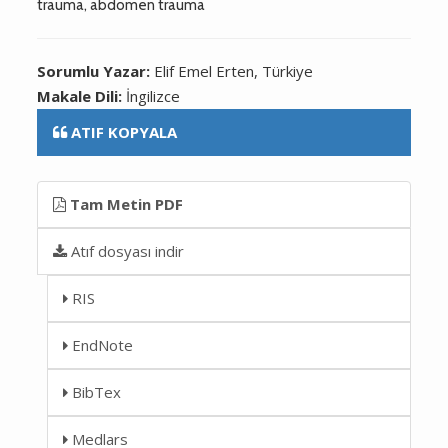
trauma, abdomen trauma
Sorumlu Yazar:
Elif Emel Erten, Türkiye
Makale Dili:
İngilizce
ATIF KOPYALA
Tam Metin PDF
Atıf dosyası indir
RIS
EndNote
BibTex
Medlars