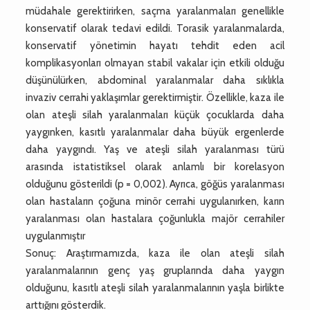
müdahale gerektirirken, saçma yaralanmaları genellikle
konservatif olarak tedavi edildi. Torasik yaralanmalarda,
konservatif yönetimin hayatı tehdit eden acil
komplikasyonları olmayan stabil vakalar için etkili olduğu
düşünülürken, abdominal yaralanmalar daha sıklıkla
invaziv cerrahi yaklaşımlar gerektirmiştir. Özellikle, kaza ile
olan ateşli silah yaralanmaları küçük çocuklarda daha
yaygınken, kasıtlı yaralanmalar daha büyük ergenlerde
daha yaygındı. Yaş ve ateşli silah yaralanması türü
arasında istatistiksel olarak anlamlı bir korelasyon
olduğunu gösterildi (p = 0,002). Ayrıca, göğüs yaralanması
olan hastaların çoğuna minör cerrahi uygulanırken, karın
yaralanması olan hastalara çoğunlukla majör cerrahiler
uygulanmıştır
Sonuç: Araştırmamızda, kaza ile olan ateşli silah
yaralanmalarının genç yaş gruplarında daha yaygın
olduğunu, kasıtlı ateşli silah yaralanmalarının yaşla birlikte
arttığını gösterdik.