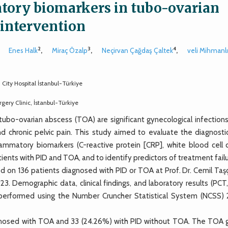
tory biomarkers in tubo-ovarian
 intervention
2
3
4
,
Enes Halk
,
Miraç Özalp
,
Neçirvan Çağdaş Çaltek
,
veli Mihmanl
City Hospital İstanbul-Türkiye
ery Clinic, İstanbul-Türkiye
bo-ovarian abscess (TOA) are significant gynecological infections
and chronic pelvic pain. This study aimed to evaluate the diagnosti
lammatory biomarkers (C-reactive protein [CRP], white blood cell 
ients with PID and TOA, and to identify predictors of treatment failu
on 136 patients diagnosed with PID or TOA at Prof. Dr. Cemil Taşç
 Demographic data, clinical findings, and laboratory results (PCT,
e performed using the Number Cruncher Statistical System (NCSS)
agnosed with TOA and 33 (24.26%) with PID without TOA. The TOA 