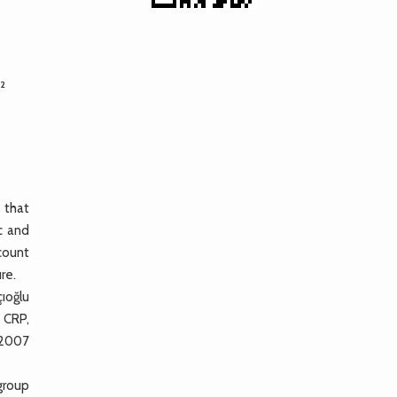
2
ı
 that
c and
count
re.
ıoğlu
 CRP,
 2007
group