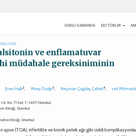
DERGİ HAKKINDA
EDİTÖRLER
AM
.2025.27020
lsitonin ve enflamatuvar
rahi müdahale gereksiniminin
2
3
4
,
Enes Halk
,
Miraç Özalp
,
Neçirvan Çağdaş Çaltek
,
veli Mihmanl
d. No: 71 Kat: 7, 34371 İstanbul
m Kliniği, İstanbul
hisi Kliniği, İstanbul
apse (TOA), infertilite ve kronik pelvik ağrı gibi ciddi komplikasyonla