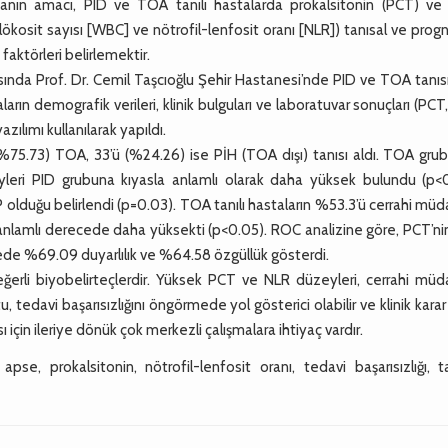
şmanın amacı, PID ve TOA tanılı hastalarda prokalsitonin (PCT) ve 
lökosit sayısı [WBC] ve nötrofil-lenfosit oranı [NLR]) tanısal ve prog
faktörleri belirlemektir.
nda Prof. Dr. Cemil Taşcıoğlu Şehir Hastanesi’nde PID ve TOA tanısı
arın demografik verileri, klinik bulguları ve laboratuvar sonuçları (PCT
ılımı kullanılarak yapıldı.
%75.73) TOA, 33’ü (%24.26) ise PİH (TOA dışı) tanısı aldı. TOA gru
eri PID grubuna kıyasla anlamlı olarak daha yüksek bulundu (p<0
 olduğu belirlendi (p=0.03). TOA tanılı hastaların %53.3’ü cerrahi mü
anlamlı derecede daha yüksekti (p<0.05). ROC analizine göre, PCT’ni
mede %69.09 duyarlılık ve %64.58 özgüllük gösterdi.
rli biyobelirteçlerdir. Yüksek PCT ve NLR düzeyleri, cerrahi müd
tu, tedavi başarısızlığını öngörmede yol gösterici olabilir ve klinik kara
 için ileriye dönük çok merkezli çalışmalara ihtiyaç vardır.
e, prokalsitonin, nötrofil-lenfosit oranı, tedavi başarısızlığı, ta