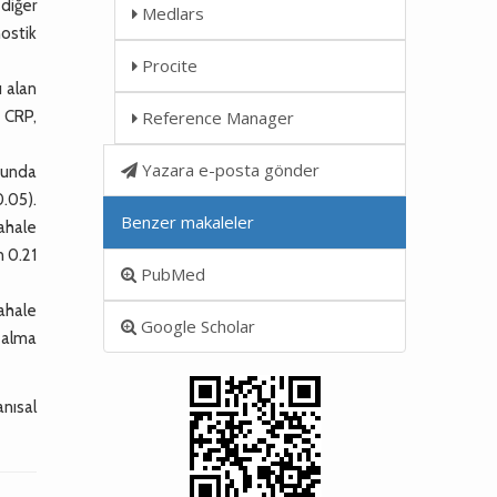
diğer
Medlars
nostik
Procite
 alan
, CRP,
Reference Manager
Yazara e-posta gönder
bunda
.05).
Benzer makaleler
dahale
n 0.21
PubMed
ahale
Google Scholar
r alma
nısal