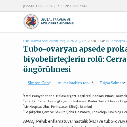
p-ISSN: 1306-696x | e-ISSN: 1307-7945
Ulus Travma Acil Cerrahi Derg. 2025; 31(7):
612-620 | DOI:
10.14744/tjtes
Tubo-ovaryan apsede proka
biyobelirteçlerin rolü: Cer
öngörülmesi
1
2
2
Simten Genç
,
murat ibrahim toplu
,
Tuğba Salman
1
Özel Muayenehane, Halaskargazi, Yapıkredi Bankası Binası, Rumeli C
2
Prof. Dr. Cemil Taşcıoğlu Şehir Hastanesi, Kadın Hastalıkları ve Doğu
3
Liv Hospital Ulus, Perinatoloji Kliniği, İstanbul
4
Başakşehir Çam Ve Sakura Şehir Hastanesi, Jinekolojik Onkoloji Cerra
AMAÇ: Pelvik enflamatuvar hastalık (PID) ve tubo-ovaryan 