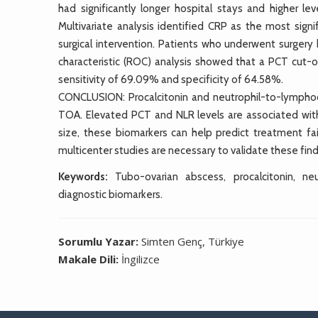
had significantly longer hospital stays and higher 
Multivariate analysis identified CRP as the most sig
surgical intervention. Patients who underwent surgery 
characteristic (ROC) analysis showed that a PCT cut-o
sensitivity of 69.09% and specificity of 64.58%.
CONCLUSION: Procalcitonin and neutrophil-to-lymphoc
TOA. Elevated PCT and NLR levels are associated with 
size, these biomarkers can help predict treatment fai
multicenter studies are necessary to validate these find
Keywords:
Tubo-ovarian abscess, procalcitonin, neut
diagnostic biomarkers.
Sorumlu Yazar:
Simten Genç, Türkiye
Makale Dili:
İngilizce