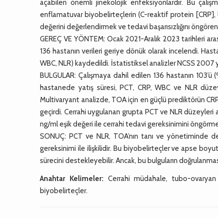
açabilen önemli jinekolojik enfeksiyonlardır. Bu çalı
enflamatuvar biyobelirteçlerin (C-reaktif protein [CRP], 
değerini değerlendirmek ve tedavi başarısızlığını öngören 
GEREÇ VE YÖNTEM: Ocak 2021-Aralık 2023 tarihleri arası
136 hastanın verileri geriye dönük olarak incelendi. Hastal
WBC, NLR) kaydedildi. İstatistiksel analizler NCSS 2007 yaz
BULGULAR: Çalışmaya dahil edilen 136 hastanın 103’ü (
hastanede yatış süresi, PCT, CRP, WBC ve NLR düzeyl
Multivaryant analizde, TOA için en güçlü prediktörün CRP
geçirdi. Cerrahi uygulanan grupta PCT ve NLR düzeyleri 
ng/ml eşik değeri ile cerrahi tedavi gereksinimini öngör
SONUÇ: PCT ve NLR, TOA’nın tanı ve yönetiminde değe
gereksinimi ile ilişkilidir. Bu biyobelirteçler ve apse boyu
sürecini destekleyebilir. Ancak, bu bulguların doğrulanması
Anahtar Kelimeler:
Cerrahi müdahale, tubo-ovaryan aps
biyobelirteçler.