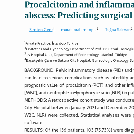
Procalcitonin and inflamma
abscess: Predicting surgical
1
2
2
Simten Genç
,
murat ibrahim toplu
,
Tuğba Salman
1
Private Practice, İstanbul-Türkiye
2
Obstetrics and Gynecology Department of Prof. Dr. Cemil Tascıoglu 
3
Liv Hospital Ulus, Department of Perinatology, İstanbul-Türkiye
4
Başakşehir Çam ve Sakura City Hospital, Gynecologic Oncology Surg
BACKGROUND: Pelvic inflammatory disease (PID) and tu
can lead to serious complications such as infertility 
prognostic value of procalcitonin (PCT) and other inf
[WBC], and neutrophil-to-lymphocyte ratio [NLR]) in pat
METHODS: A retrospective cohort study was conducted 
City Hospital between January 2021 and December 2023.
WBC, NLR) were collected. Statistical analyses wer
software.
RESULTS: Of the 136 patients, 103 (75.73%) were di