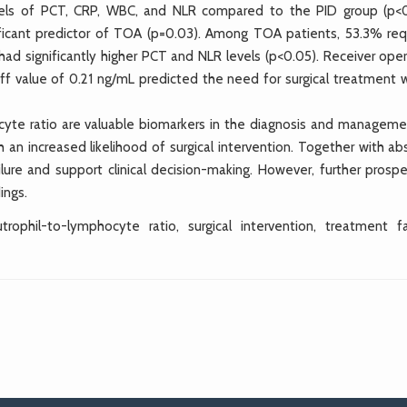
levels of PCT, CRP, WBC, and NLR compared to the PID group (p<0
nificant predictor of TOA (p=0.03). Among TOA patients, 53.3% req
had significantly higher PCT and NLR levels (p<0.05). Receiver oper
ff value of 0.21 ng/mL predicted the need for surgical treatment w
yte ratio are valuable biomarkers in the diagnosis and manageme
an increased likelihood of surgical intervention. Together with ab
lure and support clinical decision-making. However, further prospe
ings.
rophil-to-lymphocyte ratio, surgical intervention, treatment fai