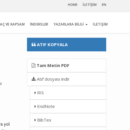
HOME
İLETİŞİM
EN
AÇ VE KAPSAM
İNDEKSLER
YAZARLARA BİLGİ
İLETİŞİM
ATIF KOPYALA
Tam Metin PDF
Atıf dosyası indir
2
ı
RIS
EndNote
BibTex
ra yol