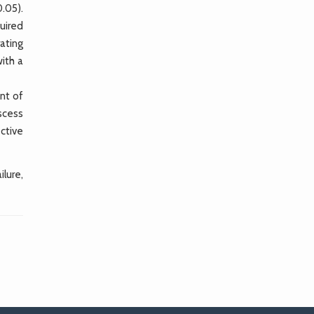
.05).
uired
ating
ith a
nt of
scess
ctive
lure,