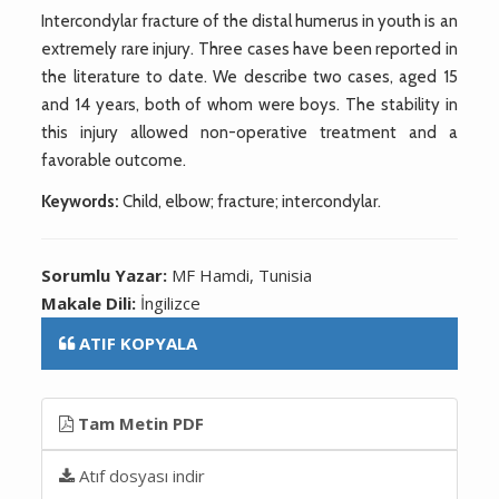
Intercondylar fracture of the distal humerus in youth is an
extremely rare injury. Three cases have been reported in
the literature to date. We describe two cases, aged 15
and 14 years, both of whom were boys. The stability in
this injury allowed non-operative treatment and a
favorable outcome.
Keywords:
Child, elbow; fracture; intercondylar.
Sorumlu Yazar:
MF Hamdi, Tunisia
Makale Dili:
İngilizce
ATIF KOPYALA
Tam Metin PDF
Atıf dosyası indir