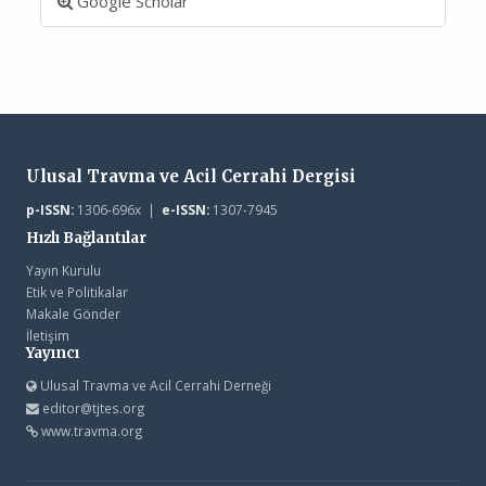
Google Scholar
Ulusal Travma ve Acil Cerrahi Dergisi
p-ISSN:
1306-696x |
e-ISSN:
1307-7945
Hızlı Bağlantılar
Yayın Kurulu
Etik ve Politikalar
Makale Gönder
İletişim
Yayıncı
Ulusal Travma ve Acil Cerrahi Derneği
editor@tjtes.org
www.travma.org