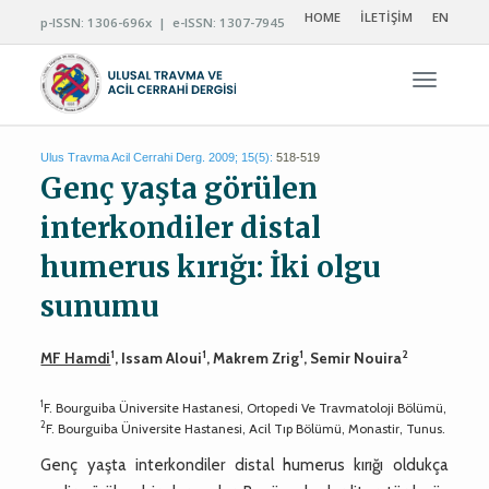
HOME
İLETİŞİM
EN
p-ISSN: 1306-696x | e-ISSN: 1307-7945
Navigas
Ulus Travma Acil Cerrahi Derg. 2009; 15(5):
518-519
Genç yaşta görülen
interkondiler distal
humerus kırığı: İki olgu
sunumu
1
1
1
2
MF Hamdi
, Issam Aloui
, Makrem Zrig
, Semir Nouira
1
F. Bourguiba Üniversite Hastanesi, Ortopedi Ve Travmatoloji Bölümü,
2
F. Bourguiba Üniversite Hastanesi, Acil Tıp Bölümü, Monastir, Tunus.
Genç yaşta interkondiler distal humerus kırığı oldukça