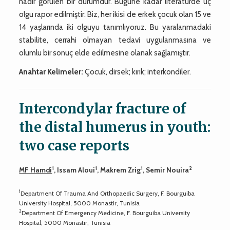
nadir görülen bir durumdur. Bugüne kadar literatürde üç
olgu rapor edilmiştir. Biz, her ikisi de erkek çocuk olan 15 ve
14 yaşlarında iki olguyu tanımlıyoruz. Bu yaralanmadaki
stabilite, cerrahi olmayan tedavi uygulanmasına ve
olumlu bir sonuç elde edilmesine olanak sağlamıştır.
Anahtar Kelimeler:
Çocuk, dirsek; kırık; interkondiler.
Intercondylar fracture of
the distal humerus in youth:
two case reports
1
1
1
2
MF Hamdi
, Issam Aloui
, Makrem Zrig
, Semir Nouira
1
Department Of Trauma And Orthopaedic Surgery, F. Bourguiba
University Hospital, 5000 Monastir, Tunisia
2
Department Of Emergency Medicine, F. Bourguiba University
Hospital, 5000 Monastir, Tunisia