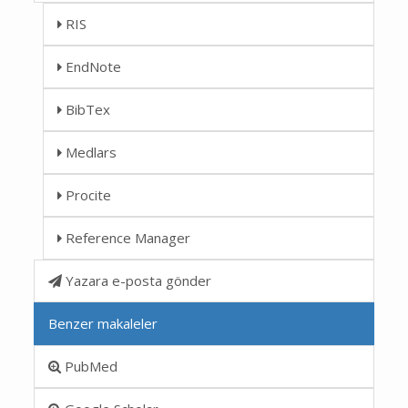
RIS
EndNote
BibTex
Medlars
Procite
Reference Manager
Yazara e-posta gönder
Benzer makaleler
PubMed