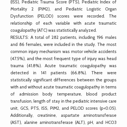
(ISS), Pediatric Trauma Score (PTS), Pediatric Index of
Mortality 2 (PIM2), and Pediatric Logistic Organ
Dysfunction (PELOD) scores were recorded. The
relationship of each variable with acute traumatic
coagulopathy (ATC) was statistically analyzed.
RESULTS: A total of 282 patients, including 196 males
and 86 females, were included in the study. The most
common injury mechanism was motor vehicle accidents
(47.5%), and the most frequent type of injury was head
trauma (41.8%). Acute traumatic coagulopathy was
detected in 141 patients (66.8%). There were
statistically significant differences between the groups
with and without acute traumatic coagulopathy in terms
of admission body temperature, blood product
transfusion, length of stay in the pediatric intensive care
unit, GCS, PTS, ISS, PIM2, and PELOD scores (p<0.05).
Additionally, creatinine, aspartate aminotransferase
(AST), alanine aminotransferase (ALT), pH, and HCO3