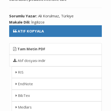
Sorumlu Yazar:
Ali Korulmaz, Türkiye
Makale Dili:
İngilizce
ATIF KOPYALA
Tam Metin PDF
Atıf dosyası indir
RIS
EndNote
BibTex
Medlars