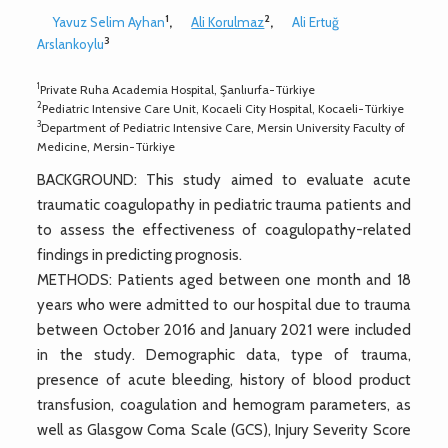
1
2
Yavuz Selim Ayhan
,
Ali Korulmaz
,
Ali Ertuğ
3
Arslankoylu
1
Private Ruha Academia Hospital, Şanlıurfa-Türkiye
2
Pediatric Intensive Care Unit, Kocaeli City Hospital, Kocaeli-Türkiye
3
Department of Pediatric Intensive Care, Mersin University Faculty of
Medicine, Mersin-Türkiye
BACKGROUND: This study aimed to evaluate acute
traumatic coagulopathy in pediatric trauma patients and
to assess the effectiveness of coagulopathy-related
findings in predicting prognosis.
METHODS: Patients aged between one month and 18
years who were admitted to our hospital due to trauma
between October 2016 and January 2021 were included
in the study. Demographic data, type of trauma,
presence of acute bleeding, history of blood product
transfusion, coagulation and hemogram parameters, as
well as Glasgow Coma Scale (GCS), Injury Severity Score