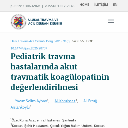
HOME
İLETİŞİM
EN
p-ISSN: 1306-696x | e-ISSN: 1307-7945
Navigas
Ulus Travma Acil Cerrahi Derg. 2025; 31(6):
548-555 | DOI:
10.14744/tjtes.2025.28787
Pediatrik travma
hastalarında akut
travmatik koagülopatinin
değerlendirilmesi
1
2
Yavuz Selim Ayhan
,
Ali Korulmaz
,
Ali Ertuğ
3
Arslankoylu
1
Özel Ruha Academia Hastanesi, Şanlıurfa
2
Kocaeli Şehir Hastanesi, Çocuk Yoğun Bakım Ünitesi, Kocaeli