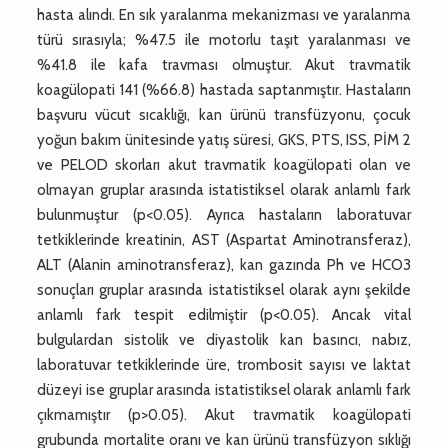
hasta alındı. En sık yaralanma mekanizması ve yaralanma
türü sırasıyla; %47.5 ile motorlu taşıt yaralanması ve
%41.8 ile kafa travması olmuştur. Akut travmatik
koagülopati 141 (%66.8) hastada saptanmıştır. Hastaların
başvuru vücut sıcaklığı, kan ürünü transfüzyonu, çocuk
yoğun bakım ünitesinde yatış süresi, GKS, PTS, ISS, PİM 2
ve PELOD skorları akut travmatik koagülopati olan ve
olmayan gruplar arasında istatistiksel olarak anlamlı fark
bulunmuştur (p<0.05). Ayrıca hastaların laboratuvar
tetkiklerinde kreatinin, AST (Aspartat Aminotransferaz),
ALT (Alanin aminotransferaz), kan gazında Ph ve HCO3
sonuçları gruplar arasında istatistiksel olarak aynı şekilde
anlamlı fark tespit edilmiştir (p<0.05). Ancak vital
bulgulardan sistolik ve diyastolik kan basıncı, nabız,
laboratuvar tetkiklerinde üre, trombosit sayısı ve laktat
düzeyi ise gruplar arasında istatistiksel olarak anlamlı fark
çıkmamıştır (p>0.05). Akut travmatik koagülopati
grubunda mortalite oranı ve kan ürünü transfüzyon sıklığı