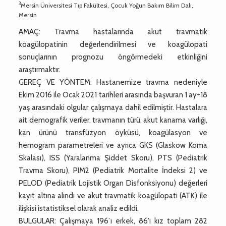
3
Mersin Üniversitesi Tıp Fakültesi, Çocuk Yoğun Bakım Bilim Dalı,
Mersin
AMAÇ: Travma hastalarında akut travmatik
koagülopatinin değerlendirilmesi ve koagülopati
sonuçlarının prognozu öngörmedeki etkinliğini
araştırmaktır.
GEREÇ VE YÖNTEM: Hastanemize travma nedeniyle
Ekim 2016 ile Ocak 2021 tarihleri arasında başvuran 1 ay-18
yaş arasındaki olgular çalışmaya dahil edilmiştir. Hastalara
ait demografik veriler, travmanın türü, akut kanama varlığı,
kan ürünü transfüzyon öyküsü, koagülasyon ve
hemogram parametreleri ve ayrıca GKS (Glaskow Koma
Skalası), ISS (Yaralanma Şiddet Skoru), PTS (Pediatrik
Travma Skoru), PIM2 (Pediatrik Mortalite İndeksi 2) ve
PELOD (Pediatrik Lojistik Organ Disfonksiyonu) değerleri
kayıt altına alındı ve akut travmatik koagülopati (ATK) ile
ilişkisi istatistiksel olarak analiz edildi.
BULGULAR: Çalışmaya 196’ı erkek, 86'ı kız toplam 282