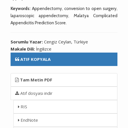
Keywords:
Appendectomy, conversion to open surgery,
laparoscopic appendectomy, Malatya Complicated
Appendicitis Prediction Score.
Sorumlu Yazar:
Cengiz Ceylan, Türkiye
Makale Dili:
İngilizce
ATIF KOPYALA
Tam Metin PDF
Atıf dosyası indir
RIS
EndNote