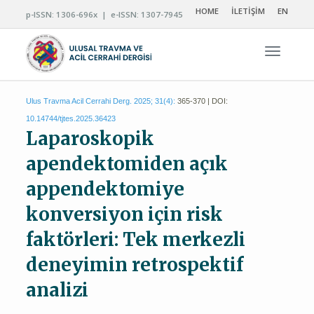
HOME
İLETİŞİM
EN
p-ISSN: 1306-696x | e-ISSN: 1307-7945
Navigas
Ulus Travma Acil Cerrahi Derg. 2025; 31(4):
365-370 | DOI:
10.14744/tjtes.2025.36423
Laparoskopik
apendektomiden açık
appendektomiye
konversiyon için risk
faktörleri: Tek merkezli
deneyimin retrospektif
analizi