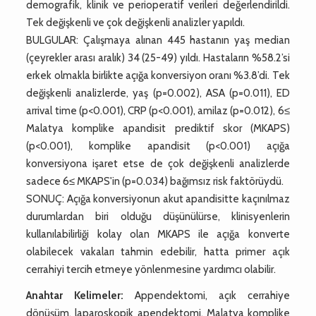
demografik, klinik ve perioperatif verileri değerlendirildi.
Tek değişkenli ve çok değişkenli analizler yapıldı.
BULGULAR: Çalışmaya alınan 445 hastanın yaş median
(çeyrekler arası aralık) 34 (25-49) yıldı. Hastaların %58.2’si
erkek olmakla birlikte açığa konversiyon oranı %3.8’di. Tek
değişkenli analizlerde, yaş (p=0.002), ASA (p=0.011), ED
arrival time (p<0.001), CRP (p<0.001), amilaz (p=0.012), 6≤
Malatya komplike apandisit prediktif skor (MKAPS)
(p<0.001), komplike apandisit (p<0.001) açığa
konversiyona işaret etse de çok değişkenli analizlerde
sadece 6≤ MKAPS'in (p=0.034) bağımsız risk faktörüydü.
SONUÇ: Açığa konversiyonun akut apandisitte kaçınılmaz
durumlardan biri olduğu düşünülürse, klinisyenlerin
kullanılabilirliği kolay olan MKAPS ile açığa konverte
olabilecek vakaları tahmin edebilir, hatta primer açık
cerrahiyi tercih etmeye yönlenmesine yardımcı olabilir.
Anahtar Kelimeler:
Appendektomi, açık cerrahiye
dönüşüm, laparoskopik apendektomi, Malatya komplike