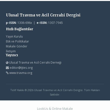
Ulusal Travma ve Acil Cerrahi Dergisi
p-ISSN:
1306-696x |
e-ISSN:
1307-7945
Hızlı Bağlantılar
Yayın Kurulu
Etik ve Politikalar
Makale Gönder
İletişim
Yayıncı
Ulusal Travma ve Acil Cerrahi Derneği
editor@tjtes.org
www.travma.org
Telif Hakkı © 2026 Ulusal Travma ve Acil Cerrahi Dergisi. Tüm Hakları
Saklıdır.
LookUs
&
Online Makale