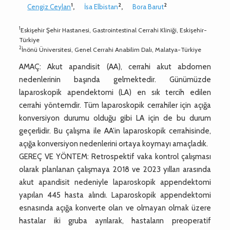
1
2
2
Cengiz Ceylan
,
İsa Elbistan
,
Bora Barut
1
Eskişehir Şehir Hastanesi, Gastrointestinal Cerrahi Kliniği, Eskişehir-
Türkiye
2
İnönü Üniversitesi, Genel Cerrahi Anabilim Dalı, Malatya-Türkiye
AMAÇ: Akut apandisit (AA), cerrahi akut abdomen
nedenlerinin başında gelmektedir. Günümüzde
laparoskopik apendektomi (LA) en sık tercih edilen
cerrahi yöntemdir. Tüm laparoskopik cerrahiler için açığa
konversiyon durumu olduğu gibi LA için de bu durum
geçerlidir. Bu çalışma ile AA’in laparoskopik cerrahisinde,
açığa konversiyon nedenlerini ortaya koymayı amaçladık.
GEREÇ VE YÖNTEM: Retrospektif vaka kontrol çalışması
olarak planlanan çalışmaya 2018 ve 2023 yılları arasında
akut apandisit nedeniyle laparoskopik appendektomi
yapılan 445 hasta alındı. Laparoskopik appendektomi
esnasında açığa konverte olan ve olmayan olmak üzere
hastalar iki gruba ayrılarak, hastaların preoperatif