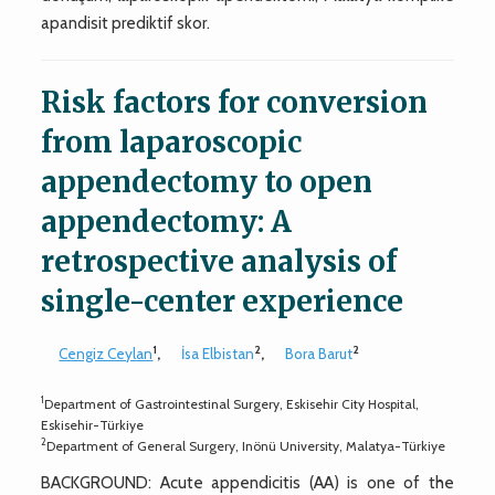
apandisit prediktif skor.
Risk factors for conversion
from laparoscopic
appendectomy to open
appendectomy: A
retrospective analysis of
single-center experience
1
2
2
Cengiz Ceylan
,
İsa Elbistan
,
Bora Barut
1
Department of Gastrointestinal Surgery, Eskisehir City Hospital,
Eskisehir-Türkiye
2
Department of General Surgery, Inönü University, Malatya-Türkiye
BACKGROUND: Acute appendicitis (AA) is one of the