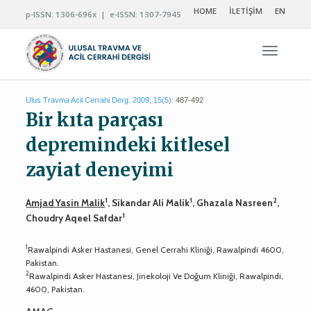
HOME
İLETİŞİM
EN
p-ISSN: 1306-696x | e-ISSN: 1307-7945
Navigas
Ulus Travma Acil Cerrahi Derg. 2009; 15(5):
487-492
Bir kıta parçası
depremindeki kitlesel
zayiat deneyimi
1
1
2
Amjad Yasin Malik
, Sikandar Ali Malik
, Ghazala Nasreen
,
1
Choudry Aqeel Safdar
1
Rawalpindi Asker Hastanesi, Genel Cerrahi Kliniği, Rawalpindi 4600,
Pakistan.
2
Rawalpindi Asker Hastanesi, Jinekoloji Ve Doğum Kliniği, Rawalpindi,
4600, Pakistan.