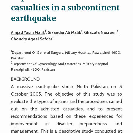
casualties in a subcontinent
earthquake
1
1
2
Amjad Yasin Malik
, Sikandar Ali Malik
, Ghazala Nasreen
,
1
Choudry Aqeel Safdar
1
Department Of General Surgery, Military Hospital, Rawalpindi 4600,
Pakistan.
2
Department Of Gynecology And Obstetrics, Military Hospital
Rawalpindi, 4600, Pakistan
BACKGROUND
A massive earthquake struck North Pakistan on 8
October 2005. The objective of this study was to
evaluate the types of injuries and the procedures carried
out on the admitted casualties, and to present
recommendations based on these experiences for
improvement in disaster preparedness and
management. This is a descriptive study conducted at