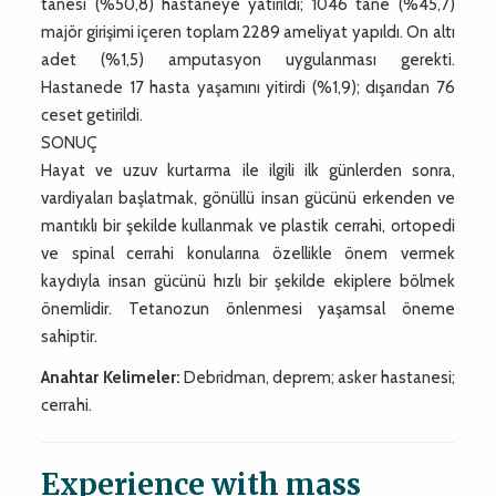
tanesi (%50,8) hastaneye yatırıldı; 1046 tane (%45,7)
majör girişimi içeren toplam 2289 ameliyat yapıldı. On altı
adet (%1,5) amputasyon uygulanması gerekti.
Hastanede 17 hasta yaşamını yitirdi (%1,9); dışarıdan 76
ceset getirildi.
SONUÇ
Hayat ve uzuv kurtarma ile ilgili ilk günlerden sonra,
vardiyaları başlatmak, gönüllü insan gücünü erkenden ve
mantıklı bir şekilde kullanmak ve plastik cerrahi, ortopedi
ve spinal cerrahi konularına özellikle önem vermek
kaydıyla insan gücünü hızlı bir şekilde ekiplere bölmek
önemlidir. Tetanozun önlenmesi yaşamsal öneme
sahiptir.
Anahtar Kelimeler:
Debridman, deprem; asker hastanesi;
cerrahi.
Experience with mass