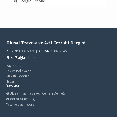
Google Scholar
Ulusal Travma ve Acil Cerrahi Dergisi
p-ISSN:
1306-696x |
e-ISSN:
1307-7945
Hızlı Bağlantılar
Yayın Kurulu
Etik ve Politikalar
Makale Gönder
İletişim
Yayıncı
Ulusal Travma ve Acil Cerrahi Derneği
editor@tjtes.org
www.travma.org