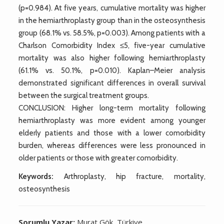
(p=0.984). At five years, cumulative mortality was higher
in the hemiarthroplasty group than in the osteosynthesis
group (68.1% vs. 58.5%, p=0.003). Among patients with a
Charlson Comorbidity Index ≤5, five-year cumulative
mortality was also higher following hemiarthroplasty
(61.1% vs. 50.1%, p=0.010). Kaplan–Meier analysis
demonstrated significant differences in overall survival
between the surgical treatment groups.
CONCLUSION: Higher long-term mortality following
hemiarthroplasty was more evident among younger
elderly patients and those with a lower comorbidity
burden, whereas differences were less pronounced in
older patients or those with greater comorbidity.
Keywords:
Arthroplasty, hip fracture, mortality,
osteosynthesis
Sorumlu Yazar:
Murat Gök, Türkiye