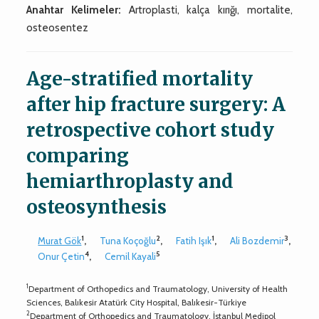
Anahtar Kelimeler:
Artroplasti, kalça kırığı, mortalite,
osteosentez
Age-stratified mortality
after hip fracture surgery: A
retrospective cohort study
comparing
hemiarthroplasty and
osteosynthesis
1
2
1
3
Murat Gök
,
Tuna Koçoğlu
,
Fatih Işık
,
Ali Bozdemir
,
4
5
Onur Çetin
,
Cemil Kayali
1
Department of Orthopedics and Traumatology, University of Health
Sciences, Balıkesir Atatürk City Hospital, Balıkesir-Türkiye
2
Department of Orthopedics and Traumatology, İstanbul Medipol