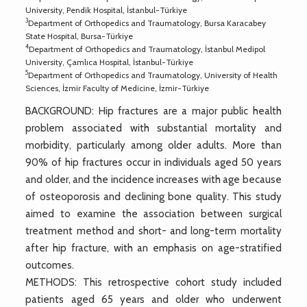
University, Pendik Hospital, İstanbul-Türkiye
3
Department of Orthopedics and Traumatology, Bursa Karacabey
State Hospital, Bursa-Türkiye
4
Department of Orthopedics and Traumatology, İstanbul Medipol
University, Çamlıca Hospital, İstanbul-Türkiye
5
Department of Orthopedics and Traumatology, University of Health
Sciences, İzmir Faculty of Medicine, İzmir-Türkiye
BACKGROUND: Hip fractures are a major public health
problem associated with substantial mortality and
morbidity, particularly among older adults. More than
90% of hip fractures occur in individuals aged 50 years
and older, and the incidence increases with age because
of osteoporosis and declining bone quality. This study
aimed to examine the association between surgical
treatment method and short- and long-term mortality
after hip fracture, with an emphasis on age-stratified
outcomes.
METHODS: This retrospective cohort study included
patients aged 65 years and older who underwent