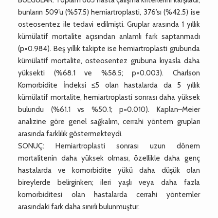
bunların 509’u (%57.5) hemiartroplasti, 376’sı (%42.5) ise
osteosentez ile tedavi edilmişti. Gruplar arasında 1 yıllık
kümülatif mortalite açısından anlamlı fark saptanmadı
(p=0.984). Beş yıllık takipte ise hemiartroplasti grubunda
kümülatif mortalite, osteosentez grubuna kıyasla daha
yüksekti (%68.1 ve %58.5; p=0.003). Charlson
Komorbidite İndeksi ≤5 olan hastalarda da 5 yıllık
kümülatif mortalite, hemiartroplasti sonrası daha yüksek
bulundu (%61.1 vs %50.1; p=0.010). Kaplan–Meier
analizine göre genel sağkalım, cerrahi yöntem grupları
arasında farklılık göstermekteydi.
SONUÇ: Hemiartroplasti sonrası uzun dönem
mortalitenin daha yüksek olması, özellikle daha genç
hastalarda ve komorbidite yükü daha düşük olan
bireylerde belirginken; ileri yaşlı veya daha fazla
komorbiditesi olan hastalarda cerrahi yöntemler
arasındaki fark daha sınırlı bulunmuştur.