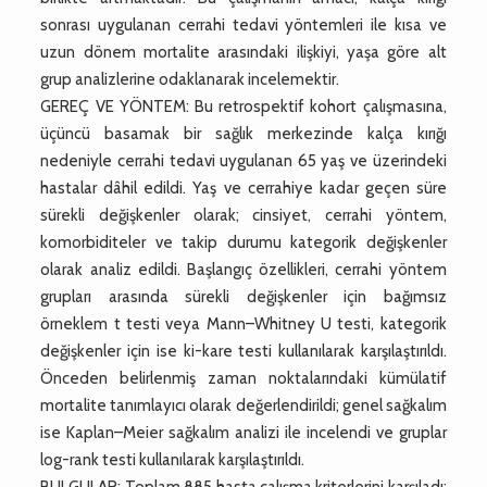
sonrası uygulanan cerrahi tedavi yöntemleri ile kısa ve
uzun dönem mortalite arasındaki ilişkiyi, yaşa göre alt
grup analizlerine odaklanarak incelemektir.
GEREÇ VE YÖNTEM: Bu retrospektif kohort çalışmasına,
üçüncü basamak bir sağlık merkezinde kalça kırığı
nedeniyle cerrahi tedavi uygulanan 65 yaş ve üzerindeki
hastalar dâhil edildi. Yaş ve cerrahiye kadar geçen süre
sürekli değişkenler olarak; cinsiyet, cerrahi yöntem,
komorbiditeler ve takip durumu kategorik değişkenler
olarak analiz edildi. Başlangıç özellikleri, cerrahi yöntem
grupları arasında sürekli değişkenler için bağımsız
örneklem t testi veya Mann–Whitney U testi, kategorik
değişkenler için ise ki-kare testi kullanılarak karşılaştırıldı.
Önceden belirlenmiş zaman noktalarındaki kümülatif
mortalite tanımlayıcı olarak değerlendirildi; genel sağkalım
ise Kaplan–Meier sağkalım analizi ile incelendi ve gruplar
log-rank testi kullanılarak karşılaştırıldı.
BULGULAR: Toplam 885 hasta çalışma kriterlerini karşıladı;