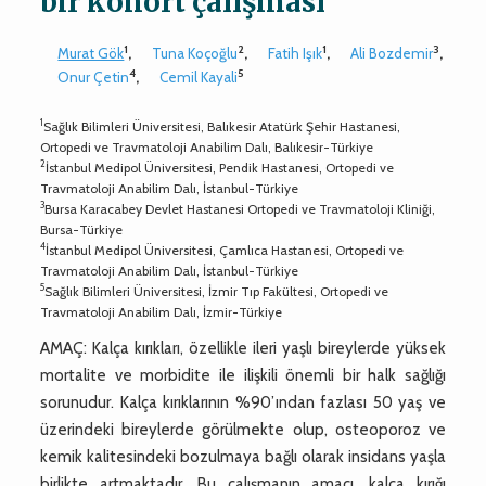
bir kohort çalışması
1
2
1
3
Murat Gök
,
Tuna Koçoğlu
,
Fatih Işık
,
Ali Bozdemir
,
4
5
Onur Çetin
,
Cemil Kayali
1
Sağlık Bilimleri Üniversitesi, Balıkesir Atatürk Şehir Hastanesi,
Ortopedi ve Travmatoloji Anabilim Dalı, Balıkesir-Türkiye
2
İstanbul Medipol Üniversitesi, Pendik Hastanesi, Ortopedi ve
Travmatoloji Anabilim Dalı, İstanbul-Türkiye
3
Bursa Karacabey Devlet Hastanesi Ortopedi ve Travmatoloji Kliniği,
Bursa-Türkiye
4
İstanbul Medipol Üniversitesi, Çamlıca Hastanesi, Ortopedi ve
Travmatoloji Anabilim Dalı, İstanbul-Türkiye
5
Sağlık Bilimleri Üniversitesi, İzmir Tıp Fakültesi, Ortopedi ve
Travmatoloji Anabilim Dalı, İzmir-Türkiye
AMAÇ: Kalça kırıkları, özellikle ileri yaşlı bireylerde yüksek
mortalite ve morbidite ile ilişkili önemli bir halk sağlığı
sorunudur. Kalça kırıklarının %90’ından fazlası 50 yaş ve
üzerindeki bireylerde görülmekte olup, osteoporoz ve
kemik kalitesindeki bozulmaya bağlı olarak insidans yaşla
birlikte artmaktadır. Bu çalışmanın amacı, kalça kırığı