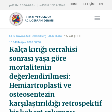
HOME
İLETİŞİM
EN
p-ISSN: 1306-696x | e-ISSN: 1307-7945
Navigas
Ulus Travma Acil Cerrahi Derg. 2026; 32(6):
735-744 | DOI:
10.14744/tjtes.2026.38852
Kalça kırığı cerrahisi
sonrası yaşa göre
mortalitenin
değerlendirilmesi:
Hemiartroplasti ve
osteosentezin
karşılaştırıldığı retrospektif