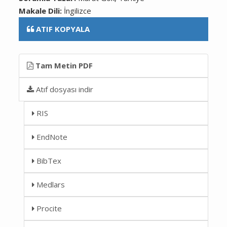
Makale Dili:
İngilizce
ATIF KOPYALA
Tam Metin PDF
Atıf dosyası indir
RIS
EndNote
BibTex
Medlars
Procite