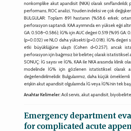
nonkomplike akut apandisit (NKA) olarak sınıflandırıldı; p
performans, ROC analizi, Youden indeksi ve çok değişkenli l
BULGULAR: Toplam 891 hastanın (%58.6 erkek; ortanca
perforasyon saptandı. KAA ayrımında en yüksek eğri altı
GA: 0.508–0.586); İG% için AUC değeri 0.519 (%95 GA: 0.
(p=0.032) ve NLO daha yüksekti (p=0.018). İG% değeri s
etki büyüklüğüne ulaştı (Cohen d=0.257), ancak istat
perforasyon için bağımsız bir belirteç olarak istatistiks
SONUÇ: İG sayısı ve İG%, KAA ile NKA arasında klinik olar
modelinde İG% için gözlenen istatistiksel olarak an
değerlendirilmelidir. Bulgularımız, daha küçük örnekleml
erişkin akut apandisit olgularında İG veya İG%’nin tek ba
Anahtar Kelimeler:
Acil servis, akut apandisit, biyobelir
Emergency department eval
for complicated acute append