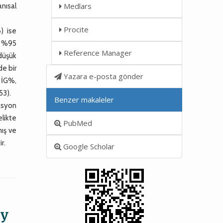
Medlars
anısal
Procite
) ise
7; %95
Reference Manager
 düşük
de bir
Yazara e-posta gönder
 İG%,
53).
Benzer makaleler
rasyon
likte
PubMed
mış ve
r.
Google Scholar
dy