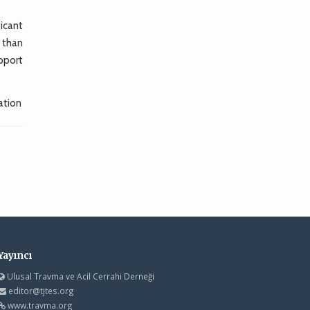
icant
 than
pport
ation
Yayıncı
Ulusal Travma ve Acil Cerrahi Derneği
editor@tjtes.org
www.travma.org