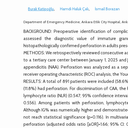
Burak Katipoğlu
,
Hamdi Haluk Çalı
,
İsmail Borazan
Department of Emergency Medicine, Ankara Etlik City Hospital, An
BACKGROUND: Preoperative identification of complica
assessed the diagnostic value of immature gran
histopathologically confirmed perforation in adults pr
METHODS: We retrospectively reviewed consecutive adul
to a tertiary care center between January 1, 2025 and
appendicitis (NAA). Perforation was analyzed as a s
receiver operating characteristic (ROC) analysis, the You
RESULTS: A total of 891 patients were included (58.6
(11.8%) had perforation. For discrimination of CAA, th
lymphocyte ratio (NLR) (0.547; 95% confidence interva
0.556). Among patients with perforation, lymphocyt
Although IG% was numerically higher and demonstrated
not reach statistical significance (p=0.116). In multiva
perforation (adjusted odds ratio [aOR]=1.66; 95% CI: