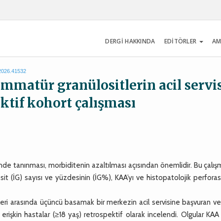
DERGİ HAKKINDA
EDİTÖRLER
AM
.2026.41532
matür granülositlerin acil servi
ktif kohort çalışması
de tanınması, morbiditenin azaltılması açısından önemlidir. Bu çalı
sit (İG) sayısı ve yüzdesinin (İG%), KAA’yı ve histopatolojik perfor
i arasında üçüncü basamak bir merkezin acil servisine başvuran ve
k erişkin hastalar (≥18 yaş) retrospektif olarak incelendi. Olgular KA