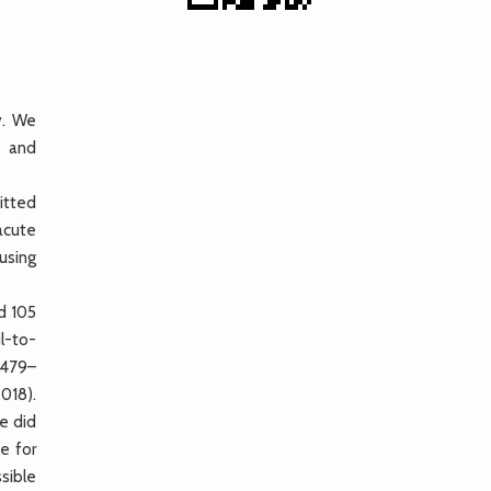
y. We
A and
itted
acute
using
d 105
l-to-
.479–
018).
e did
ce for
sible