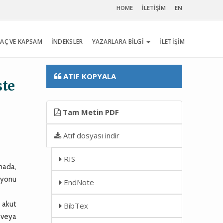
HOME
İLETİŞİM
EN
AÇ VE KAPSAM
İNDEKSLER
YAZARLARA BİLGİ
İLETİŞİM
ATIF KOPYALA
ste
Tam Metin PDF
Atıf dosyası indir
RIS
şmada,
asyonu
EndNote
 akut
BibTex
A veya