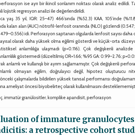
erforasyon ise ayrı bir ikincil sonlanım noktası olarak analiz edildi. T
ojistik regresyon analizi ile değerlendirildi.
 yaş 35 yıl, IQR: 25–47) 466’sında (%52.3) KAA, 105’inde (%11.8
nda kalan alan (AUC) nötrofil-lenfosit oranında (NLO) gözlendi (0.54
479–0.556) idi. Perforasyon saptanan olgularda lenfosit sayısı daha
ayısal olarak daha yüksek olma eğilimi gösterdi ve küçük-orta düzey
istiksel anlamlılığa ulaşmadı (p=0.116). Çok değişkenli analizde
el anlamlılık göstermedi (düzeltilmiş OR=1.66; %95 GA: 0.99–2.76; p=0.0
ak anlamlı ve kullanışlı bir ayrım sağlamamıştır. Çok değişkenli perfo
lamlı olmayan eğilim, doğrulayıcı değil, hipotez oluşturucu nite
i önceki çalışmalarda bildirilen yüksek tanısal performansı doğrulama
şına ameliyat öncesi biyobelirteç olarak kullanılmasını desteklememişti
teç, immatür granülositler, komplike apandisit, perforasyon
uation of immature granulocytes
icitis: a retrospective cohort stu