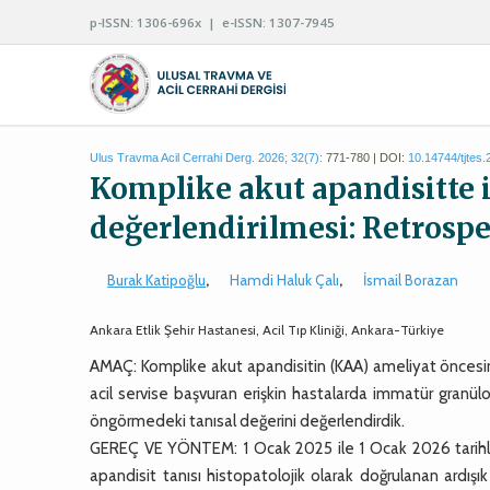
p-ISSN: 1306-696x | e-ISSN: 1307-7945
Ulus Travma Acil Cerrahi Derg. 2026; 32(7):
771-780 | DOI:
10.14744/tjtes
Komplike akut apandisitte im
değerlendirilmesi: Retrospe
Burak Katipoğlu
,
Hamdi Haluk Çalı
,
İsmail Borazan
Ankara Etlik Şehir Hastanesi, Acil Tıp Kliniği, Ankara-Türkiye
AMAÇ: Komplike akut apandisitin (KAA) ameliyat öncesin
acil servise başvuran erişkin hastalarda immatür granülo
öngörmedeki tanısal değerini değerlendirdik.
GEREÇ VE YÖNTEM: 1 Ocak 2025 ile 1 Ocak 2026 tarihler
apandisit tanısı histopatolojik olarak doğrulanan ardışı