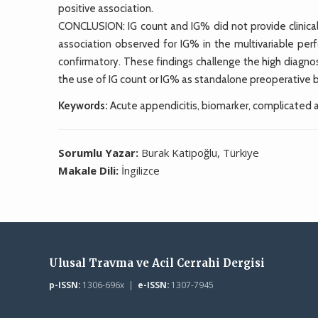
positive association.
CONCLUSION: IG count and IG% did not provide clinica
association observed for IG% in the multivariable pe
confirmatory. These findings challenge the high diagno
the use of IG count or IG% as standalone preoperative b
Keywords:
Acute appendicitis, biomarker, complicated 
Sorumlu Yazar:
Burak Katipoğlu, Türkiye
Makale Dili:
İngilizce
Ulusal Travma ve Acil Cerrahi Dergisi
p-ISSN:
1306-696x |
e-ISSN:
1307-7945