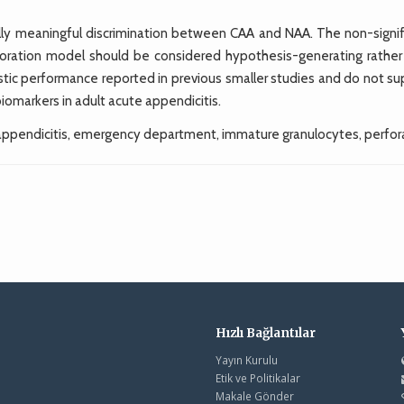
lly meaningful discrimination between CAA and NAA. The non-signif
rforation model should be considered hypothesis-generating rather
stic performance reported in previous smaller studies and do not su
iomarkers in adult acute appendicitis.
appendicitis, emergency department, immature granulocytes, perfor
Hızlı Bağlantılar
Yayın Kurulu
Etik ve Politikalar
Makale Gönder