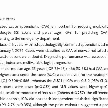
kara-Türkiye
ted acute appendicitis (CAA) is important for reducing morbidit
ulocyte (IG) count and percentage (IG%) for predicting CA
esenting to the emergency department.
ts (≥18 years) with histopathologically confirmed appendicitis adm
 January 1, 2026. Cases were classified as CAA or non-complicated 
eparate secondary endpoint. Diagnostic performance was assessed 
den index, and multivariable logistic regression.
% male; median age, 35 years [IQR 25–47]); 466 (52.3%) had CAA an
e highest area under the curve (AUC) was observed for the neutrophi
l [CI]: 0.508–0.586), whereas the AUC for IG% was 0.519 (95% CI: 0
e counts were lower (p=0.032) and NLR values were higher (p=0.
 a small-to-moderate effect size (Cohen’s d=0.257), the differenc
riable analysis, IG% did not reach independent statistical significan
 0.99–2.76; p=0.053), although the point estimate suggested a pos