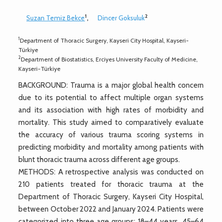
1
2
Suzan Temiz Bekce
,
Dincer Goksuluk
1
Department of Thoracic Surgery, Kayseri City Hospital, Kayseri-
Türkiye
2
Department of Biostatistics, Erciyes University Faculty of Medicine,
Kayseri-Türkiye
BACKGROUND: Trauma is a major global health concern
due to its potential to affect multiple organ systems
and its association with high rates of morbidity and
mortality. This study aimed to comparatively evaluate
the accuracy of various trauma scoring systems in
predicting morbidity and mortality among patients with
blunt thoracic trauma across different age groups.
METHODS: A retrospective analysis was conducted on
210 patients treated for thoracic trauma at the
Department of Thoracic Surgery, Kayseri City Hospital,
between October 2022 and January 2024. Patients were
categorized into three age groups: 18–44 years, 45–64