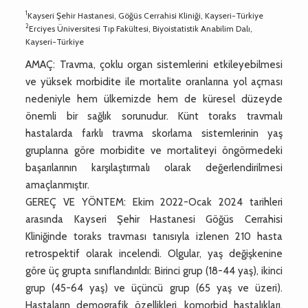
1
Kayseri Şehir Hastanesi, Göğüs Cerrahisi Kliniği, Kayseri-Türkiye
2
Erciyes Üniversitesi Tıp Fakültesi, Biyoistatistik Anabilim Dalı,
Kayseri-Türkiye
AMAÇ: Travma, çoklu organ sistemlerini etkileyebilmesi
ve yüksek morbidite ile mortalite oranlarına yol açması
nedeniyle hem ülkemizde hem de küresel düzeyde
önemli bir sağlık sorunudur. Künt toraks travmalı
hastalarda farklı travma skorlama sistemlerinin yaş
gruplarına göre morbidite ve mortaliteyi öngörmedeki
başarılarının karşılaştırmalı olarak değerlendirilmesi
amaçlanmıştır.
GEREÇ VE YÖNTEM: Ekim 2022-Ocak 2024 tarihleri
arasında Kayseri Şehir Hastanesi Göğüs Cerrahisi
Kliniğinde toraks travması tanısıyla izlenen 210 hasta
retrospektif olarak incelendi. Olgular, yaş değişkenine
göre üç grupta sınıflandırıldı: Birinci grup (18-44 yaş), ikinci
grup (45-64 yaş) ve üçüncü grup (65 yaş ve üzeri).
Hastaların demografik özellikleri, komorbid hastalıkları,