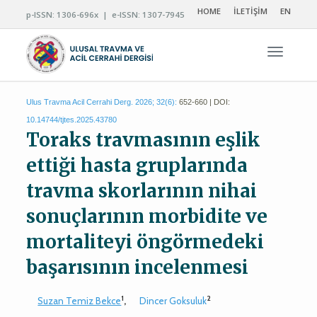
HOME
İLETİŞİM
EN
p-ISSN: 1306-696x | e-ISSN: 1307-7945
Navigas
Ulus Travma Acil Cerrahi Derg. 2026; 32(6):
652-660 | DOI:
10.14744/tjtes.2025.43780
Toraks travmasının eşlik
ettiği hasta gruplarında
travma skorlarının nihai
sonuçlarının morbidite ve
mortaliteyi öngörmedeki
başarısının incelenmesi
1
2
Suzan Temiz Bekce
,
Dincer Goksuluk