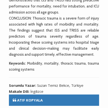
demonstrated that ISS and TRISS had strong predictive
performance for mortality, need for intubation, and ICU
admission across all age groups.
CONCLUSION: Thoracic trauma is a severe form of injury
associated with high rates of morbidity and mortality.
The findings suggest that ISS and TRISS are reliable
predictors of trauma severity regardless of age.
Incorporating these scoring systems into hospital triage
and clinical decision-making may facilitate early
diagnosis and support timely, effective management.
Keywords:
Morbidity, mortality, thoracic trauma, trauma
scoring systems
Sorumlu Yazar:
Suzan Temiz Bekce, Türkiye
Makale Dili:
İngilizce
ATIF KOPYALA