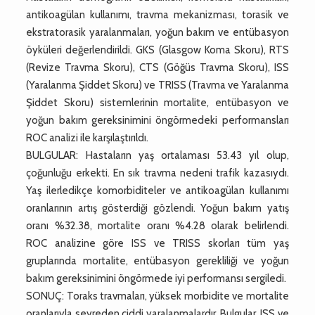
antikoagülan kullanımı, travma mekanizması, torasik ve
ekstratorasik yaralanmaları, yoğun bakım ve entübasyon
öyküleri değerlendirildi. GKS (Glasgow Koma Skoru), RTS
(Revize Travma Skoru), CTS (Göğüs Travma Skoru), ISS
(Yaralanma Şiddet Skoru) ve TRISS (Travma ve Yaralanma
Şiddet Skoru) sistemlerinin mortalite, entübasyon ve
yoğun bakım gereksinimini öngörmedeki performansları
ROC analizi ile karşılaştırıldı.
BULGULAR: Hastaların yaş ortalaması 53.43 yıl olup,
çoğunluğu erkekti. En sık travma nedeni trafik kazasıydı.
Yaş ilerledikçe komorbiditeler ve antikoagülan kullanımı
oranlarının artış gösterdiği gözlendi. Yoğun bakım yatış
oranı %32.38, mortalite oranı %4.28 olarak belirlendi.
ROC analizine göre ISS ve TRISS skorları tüm yaş
gruplarında mortalite, entübasyon gerekliliği ve yoğun
bakım gereksinimini öngörmede iyi performansı sergiledi.
SONUÇ: Toraks travmaları, yüksek morbidite ve mortalite
oranlarıyla seyreden ciddi yaralanmalardır. Bulgular, ISS ve