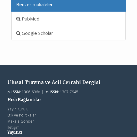
Benzer makaleler
PubMed
Google Scholar
Ulusal Travma ve Acil Cerrahi Dergisi
p-ISSN:
1306-696x |
e-ISSN:
1307-7945
Hızlı Bağlantılar
Yayın Kurulu
Etik ve Politikalar
Makale Gönder
İletişim
Yayıncı