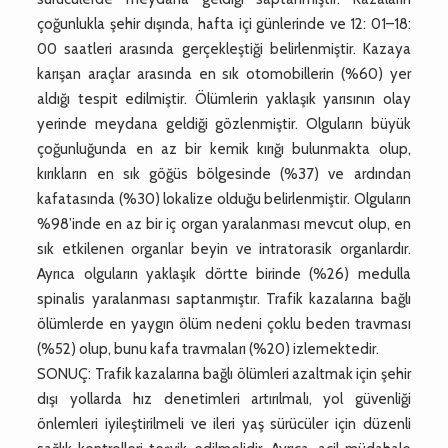
çoğunlukla şehir dışında, hafta içi günlerinde ve 12: 01–18:
00 saatleri arasında gerçekleştiği belirlenmiştir. Kazaya
karışan araçlar arasında en sık otomobillerin (%60) yer
aldığı tespit edilmiştir. Ölümlerin yaklaşık yarısının olay
yerinde meydana geldiği gözlenmiştir. Olguların büyük
çoğunluğunda en az bir kemik kırığı bulunmakta olup,
kırıkların en sık göğüs bölgesinde (%37) ve ardından
kafatasında (%30) lokalize olduğu belirlenmiştir. Olguların
%98’inde en az bir iç organ yaralanması mevcut olup, en
sık etkilenen organlar beyin ve intratorasik organlardır.
Ayrıca olguların yaklaşık dörtte birinde (%26) medulla
spinalis yaralanması saptanmıştır. Trafik kazalarına bağlı
ölümlerde en yaygın ölüm nedeni çoklu beden travması
(%52) olup, bunu kafa travmaları (%20) izlemektedir.
SONUÇ: Trafik kazalarına bağlı ölümleri azaltmak için şehir
dışı yollarda hız denetimleri artırılmalı, yol güvenliği
önlemleri iyileştirilmeli ve ileri yaş sürücüler için düzenli