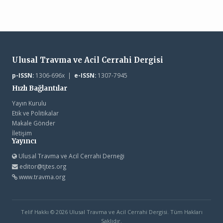
Ulusal Travma ve Acil Cerrahi Dergisi
p-ISSN:
1306-696x |
e-ISSN:
1307-7945
Hızlı Bağlantılar
Yayın Kurulu
Etik ve Politikalar
Makale Gönder
İletişim
Yayıncı
Ulusal Travma ve Acil Cerrahi Derneği
editor@tjtes.org
www.travma.org
Telif Hakkı © 2026 Ulusal Travma ve Acil Cerrahi Dergisi. Tüm Hakları
Saklıdır.