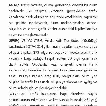
AMAÇ: Trafik kazaları, dünya genelinde önemli bir ölüm
nedenidir. Bu çalışma, Artvin’de gerçekleşen trafik
kazalarına bağlı ölümlerin adli tıbbi özelliklerini kapsamlı
bir şekilde inceleyerek, ölüm mekanizmaları, otopsi
bulguları ve demografik veriler arasındaki ilişkileri ortaya
koymayı amaçlamaktadır.
GEREÇ VE YÖNTEM: Artvin Adli Tıp Şube Müdürlüğü
tarafından 2017-2024 yılları arasında ölü muayenesi veya
otopsi yapılan 273 olgu retrospektif incelenerek trafik
kazasına bağlı öldüğü tespit edilen 50 olgu çalışmaya
dahil edildi. Olgularda; yaş, cinsiyet, ölenin trafik
kazasındaki konumu, kaza yeri, kaza mevsimi, günü ve
saati, kazaya karışan araç türü, mağdurların ölüm yeri
bilgileri ile trafik kazasında oluşan yaralanmanın ağırlığı ve
ölüm sebebi gibi veriler değerlendirildi.
BULGULAR: Trafik kazalarına bağlı ölümlerin büyük
çoğunluğunun erkeklerde ve ileri yaş grubundaki (≥61 yaş)
sürücülerde meydana geldiği saptanmıştır. Kazaların