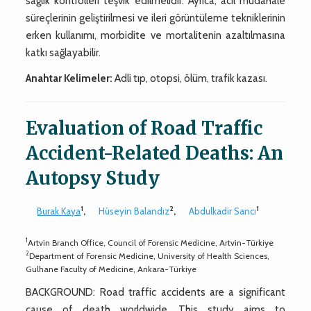
sağlık kontrolleri teşvik edilmelidir. Ayrıca, acil müdahale
süreçlerinin geliştirilmesi ve ileri görüntüleme tekniklerinin
erken kullanımı, morbidite ve mortalitenin azaltılmasına
katkı sağlayabilir.
Anahtar Kelimeler:
Adli tıp, otopsi, ölüm, trafik kazası.
Evaluation of Road Traffic
Accident-Related Deaths: An
Autopsy Study
1
2
1
Burak Kaya
,
Hüseyin Balandız
,
Abdulkadir Sancı
1
Artvin Branch Office, Council of Forensic Medicine, Artvin-Türkiye
2
Department of Forensic Medicine, University of Health Sciences,
Gulhane Faculty of Medicine, Ankara-Türkiye
BACKGROUND: Road traffic accidents are a significant
cause of death worldwide. This study aims to