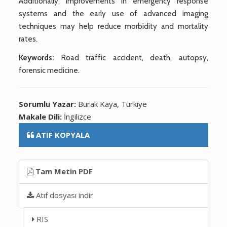
Additionally, improvements in emergency response
systems and the early use of advanced imaging
techniques may help reduce morbidity and mortality
rates.
Keywords:
Road traffic accident, death, autopsy,
forensic medicine.
Sorumlu Yazar:
Burak Kaya, Türkiye
Makale Dili:
İngilizce
ATIF KOPYALA
Tam Metin PDF
Atıf dosyası indir
RIS