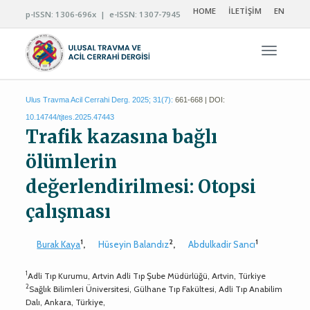
HOME
İLETİŞİM
EN
p-ISSN: 1306-696x | e-ISSN: 1307-7945
Navigas
Ulus Travma Acil Cerrahi Derg. 2025; 31(7):
661-668 | DOI:
10.14744/tjtes.2025.47443
Trafik kazasına bağlı
ölümlerin
değerlendirilmesi: Otopsi
çalışması
1
2
1
Burak Kaya
,
Hüseyin Balandız
,
Abdulkadir Sancı
1
Adli Tıp Kurumu, Artvin Adli Tıp Şube Müdürlüğü, Artvin, Türkiye
2
Sağlık Bilimleri Üniversitesi, Gülhane Tıp Fakültesi, Adli Tıp Anabilim
Dalı, Ankara, Türkiye,