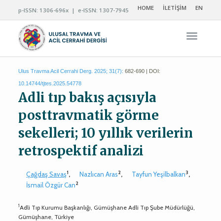
HOME
İLETİŞİM
EN
p-ISSN: 1306-696x | e-ISSN: 1307-7945
Navigas
Ulus Travma Acil Cerrahi Derg. 2025; 31(7):
682-690 | DOI:
10.14744/tjtes.2025.54778
Adli tıp bakış açısıyla
posttravmatik görme
sekelleri; 10 yıllık verilerin
retrospektif analizi
1
2
3
Çağdaş Savaş
,
Nazlıcan Aras
,
Tayfun Yeşilbalkan
,
2
İsmail Özgür Can
1
Adli Tıp Kurumu Başkanlığı, Gümüşhane Adli Tıp Şube Müdürlüğü,
Gümüşhane, Türkiye