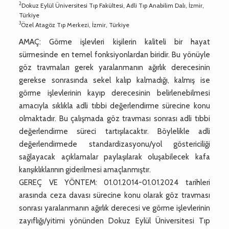
2
Dokuz Eylül Üniversitesi Tıp Fakültesi, Adli Tıp Anabilim Dalı, İzmir,
Türkiye
3
Özel Atagöz Tıp Merkezi, İzmir, Türkiye
AMAÇ: Görme işlevleri kişilerin kaliteli bir hayat
sürmesinde en temel fonksiyonlardan biridir. Bu yönüyle
göz travmaları gerek yaralanmanın ağırlık derecesinin
gerekse sonrasında sekel kalıp kalmadığı, kalmış ise
görme işlevlerinin kayıp derecesinin belirlenebilmesi
amacıyla sıklıkla adli tıbbi değerlendirme sürecine konu
olmaktadır. Bu çalışmada göz travması sonrası adli tıbbi
değerlendirme süreci tartışılacaktır. Böylelikle adli
değerlendirmede standardizasyonu/yol göstericiliği
sağlayacak açıklamalar paylaşılarak oluşabilecek kafa
karışıklıklarının giderilmesi amaçlanmıştır.
GEREÇ VE YÖNTEM: 01.01.2014-01.01.2024 tarihleri
arasında ceza davası sürecine konu olarak göz travması
sonrası yaralanmanın ağırlık derecesi ve görme işlevlerinin
zayıflığı/yitimi yönünden Dokuz Eylül Üniversitesi Tıp