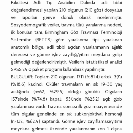
Fakültesi Adli Tıp Anabilim Dalında adli tıbbi
değerlendirmesi yapılan 210 olgunun (210 göz) dosyaları
ve raporları geriye dönük olarak incelenmiştir.
Sosyodemografik veriler, travma türü, yaralanma nedeni,
ilk konulan tanı, Birmingham Göz Travması Terminoloji
Sistemi’ne (BETTS) göre yaralanma tipi, yaralanan
anatomik bölge, adli tıbbi açıdan yaralanmanın ağırlık
derecesi ve görme işlev zayıflığı/yitimi meydana gelip
gelmediği değerlendirilmiştir. Verilerin istatistiksel analizi
SPSS 29.0 paket programı kullanılarak yapılmıştır.
BULGULAR: Toplam 210 olgunun, 171’i (%81.4) erkek, 39’u
(%18.6) kadındı. Oküler travmaların en sık 19-30 yaş
aralığında (n=62, %29.5) olduğu görüldü. Olguların
157’sinde (%74.8) kapalı, 53’ünde (%25.2) açık glob
yaralanması vardı. Travma sonrası ilk göz muayenesinde
tüm olgular genelinde en sık subkonjoktival hemoraji
(n=132, %62.9) saptandı. Görme işlev zayıflaması/yitimi
meydana gelmesi üzerinde yaralanmanın zon 1 dışına