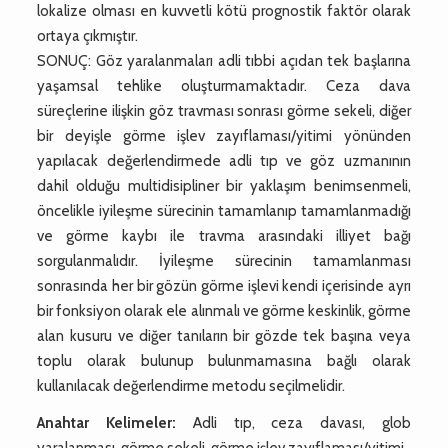
lokalize olması en kuvvetli kötü prognostik faktör olarak
ortaya çıkmıştır.
SONUÇ: Göz yaralanmaları adli tıbbi açıdan tek başlarına
yaşamsal tehlike oluşturmamaktadır. Ceza dava
süreçlerine ilişkin göz travması sonrası görme sekeli, diğer
bir deyişle görme işlev zayıflaması/yitimi yönünden
yapılacak değerlendirmede adli tıp ve göz uzmanının
dahil olduğu multidisipliner bir yaklaşım benimsenmeli,
öncelikle iyileşme sürecinin tamamlanıp tamamlanmadığı
ve görme kaybı ile travma arasındaki illiyet bağı
sorgulanmalıdır. İyileşme sürecinin tamamlanması
sonrasında her bir gözün görme işlevi kendi içerisinde ayrı
bir fonksiyon olarak ele alınmalı ve görme keskinlik, görme
alan kusuru ve diğer tanıların bir gözde tek başına veya
toplu olarak bulunup bulunmamasına bağlı olarak
kullanılacak değerlendirme metodu seçilmelidir.
Anahtar Kelimeler:
Adli tıp, ceza davası, glob
yaralanması, görme sekeli, görme işlev zayıflaması/yitimi.