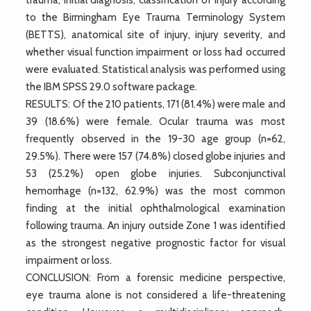
to the Birmingham Eye Trauma Terminology System
(BETTS), anatomical site of injury, injury severity, and
whether visual function impairment or loss had occurred
were evaluated. Statistical analysis was performed using
the IBM SPSS 29.0 software package.
RESULTS: Of the 210 patients, 171 (81.4%) were male and
39 (18.6%) were female. Ocular trauma was most
frequently observed in the 19-30 age group (n=62,
29.5%). There were 157 (74.8%) closed globe injuries and
53 (25.2%) open globe injuries. Subconjunctival
hemorrhage (n=132, 62.9%) was the most common
finding at the initial ophthalmological examination
following trauma. An injury outside Zone 1 was identified
as the strongest negative prognostic factor for visual
impairment or loss.
CONCLUSION: From a forensic medicine perspective,
eye trauma alone is not considered a life-threatening