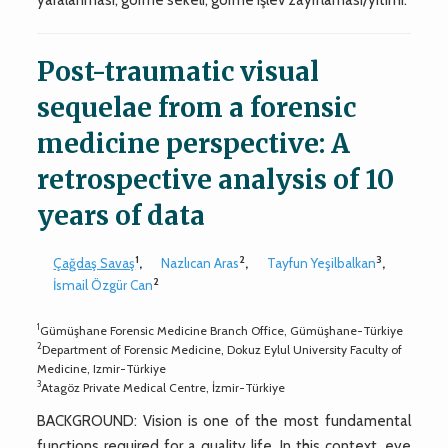
Post-traumatic visual
sequelae from a forensic
medicine perspective: A
retrospective analysis of 10
years of data
1
2
3
Çağdaş Savaş
,
Nazlıcan Aras
,
Tayfun Yeşilbalkan
,
2
İsmail Özgür Can
1
Gümüşhane Forensic Medicine Branch Office, Gümüşhane-Türkiye
2
Department of Forensic Medicine, Dokuz Eylul University Faculty of
Medicine, Izmir-Türkiye
3
Atagöz Private Medical Centre, İzmir-Türkiye
BACKGROUND: Vision is one of the most fundamental
functions required for a quality life. In this context, eye