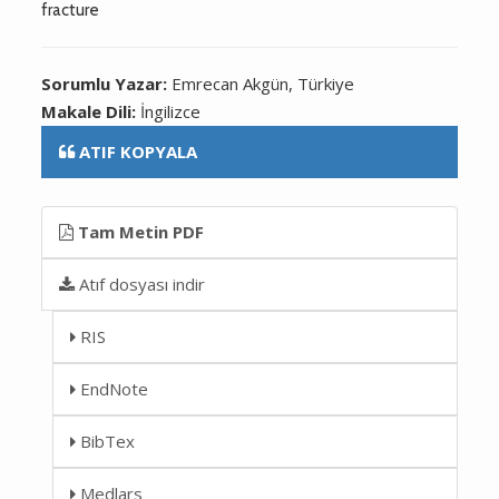
fracture
Sorumlu Yazar:
Emrecan Akgün, Türkiye
Makale Dili:
İngilizce
ATIF KOPYALA
Tam Metin PDF
Atıf dosyası indir
RIS
EndNote
BibTex
Medlars