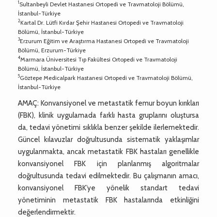
1
Sultanbeyli Devlet Hastanesi Ortopedi ve Travmatoloji Bölümü,
İstanbul-Türkiye
2
Kartal Dr. Lütfi Kırdar Şehir Hastanesi Ortopedi ve Travmatoloji
Bölümü, İstanbul-Türkiye
3
Erzurum Eğitim ve Araştırma Hastanesi Ortopedi ve Travmatoloji
Bölümü, Erzurum-Türkiye
4
Marmara Üniversitesi Tıp Fakültesi Ortopedi ve Travmatoloji
Bölümü, İstanbul-Türkiye
5
Göztepe Medicalpark Hastanesi Ortopedi ve Travmatoloji Bölümü,
İstanbul-Türkiye
AMAÇ: Konvansiyonel ve metastatik femur boyun kırıkları
(FBK), klinik uygulamada farklı hasta gruplarını oluştursa
da, tedavi yönetimi sıklıkla benzer şekilde ilerlemektedir.
Güncel kılavuzlar doğrultusunda sistematik yaklaşımlar
uygulanmakta, ancak metastatik FBK hastaları genellikle
konvansiyonel FBK için planlanmış algoritmalar
doğrultusunda tedavi edilmektedir. Bu çalışmanın amacı,
konvansiyonel FBK’ye yönelik standart tedavi
yönetiminin metastatik FBK hastalarında etkinliğini
değerlendirmektir.