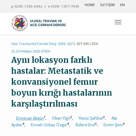
HOME
İLETİŞİM
EN
p-ISSN: 1306-696x | e-ISSN: 1307-7945
Navigas
Ulus Travma Acil Cerrahi Derg. 2026; 32(7):
827-835 | DOI:
10.14744/tjtes.2026.57004
Aynı lokasyon farklı
hastalar: Metastatik ve
konvansiyonel femur
boyun kırığı hastalarının
karşılaştırılması
1
2
3
Emrecan Akgün
,
Okan Yiğit
,
Yavuz Şahbat
,
Alp
4
4
5
4
Aydan
,
Emrah Gökay Özgür
,
Bülent Erol
,
Evrim Şirin