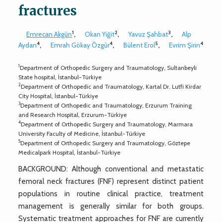
fractures
1
2
3
Emrecan Akgün
,
Okan Yiğit
,
Yavuz Şahbat
,
Alp
4
4
5
4
Aydan
,
Emrah Gökay Özgür
,
Bülent Erol
,
Evrim Şirin
1
Department of Orthopedic Surgery and Traumatology, Sultanbeyli
State hospital, İstanbul-Türkiye
2
Department of Orthopedic and Traumatology, Kartal Dr. Lutfi Kirdar
City Hospital, İstanbul-Türkiye
3
Department of Orthopedic and Traumatology, Erzurum Training
and Research Hospital, Erzurum-Türkiye
4
Department of Orthopedic Surgery and Traumatology, Marmara
University Faculty of Medicine, İstanbul-Türkiye
5
Department of Orthopedic Surgery and Traumatology, Göztepe
Medicalpark Hospital, İstanbul-Türkiye
BACKGROUND: Although conventional and metastatic
femoral neck fractures (FNF) represent distinct patient
populations in routine clinical practice, treatment
management is generally similar for both groups.
Systematic treatment approaches for FNF are currently