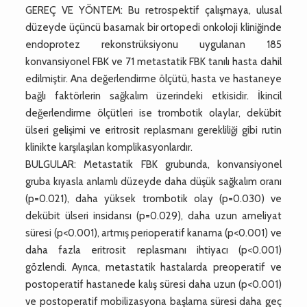
GEREÇ VE YÖNTEM: Bu retrospektif çalışmaya, ulusal
düzeyde üçüncü basamak bir ortopedi onkoloji kliniğinde
endoprotez rekonstrüksiyonu uygulanan 185
konvansiyonel FBK ve 71 metastatik FBK tanılı hasta dahil
edilmiştir. Ana değerlendirme ölçütü, hasta ve hastaneye
bağlı faktörlerin sağkalım üzerindeki etkisidir. İkincil
değerlendirme ölçütleri ise trombotik olaylar, dekübit
ülseri gelişimi ve eritrosit replasmanı gerekliliği gibi rutin
klinikte karşılaşılan komplikasyonlardır.
BULGULAR: Metastatik FBK grubunda, konvansiyonel
gruba kıyasla anlamlı düzeyde daha düşük sağkalım oranı
(p=0.021), daha yüksek trombotik olay (p=0.030) ve
dekübit ülseri insidansı (p=0.029), daha uzun ameliyat
süresi (p<0.001), artmış perioperatif kanama (p<0.001) ve
daha fazla eritrosit replasmanı ihtiyacı (p<0.001)
gözlendi. Ayrıca, metastatik hastalarda preoperatif ve
postoperatif hastanede kalış süresi daha uzun (p<0.001)
ve postoperatif mobilizasyona başlama süresi daha geç