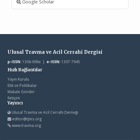
Google Scholar
Ulusal Travma ve Acil Cerrahi Dergisi
p-ISSN:
1306-696x |
e-ISSN:
1307-7945
Hızlı Bağlantılar
Yayın Kurulu
Etik ve Politikalar
Makale Gönder
İletişim
Yayıncı
Ulusal Travma ve Acil Cerrahi Derneği
editor@tjtes.org
www.travma.org