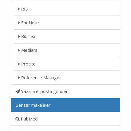
RIS
EndNote
BibTex
Medlars
Procite
Reference Manager
Yazara e-posta gönder
Benzer makaleler
PubMed