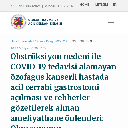
HOME
İLETİŞİM
EN
p-ISSN: 1306-696x | e-ISSN: 1307-7945
Navigas
Ulus Travma Acil Cerrahi Derg. 2022; 28(3):
395-398 | DOI:
10.14744/tjtes.2020.57746
Obstrüksiyon nedeni ile
COVID-19 tedavisi alamayan
özofagus kanserli hastada
acil cerrahi gastrostomi
açılması ve rehberler
gözetilerek alınan
ameliyathane önlemleri: