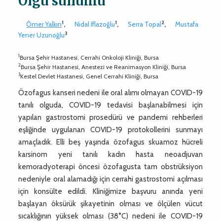
Olgu sunumu
1
1
2
Ömer Yalkın
,
Nidal Iflazoğlu
,
Serra Topal
,
Mustafa
3
Yener Uzunoğlu
1
Bursa Şehir Hastanesi, Cerrahi Onkoloji Kliniği, Bursa
2
Bursa Şehir Hastanesi, Anestezi ve Reanimasyon Kliniği, Bursa
3
Kestel Devlet Hastanesi, Genel Cerrahi Kliniği, Bursa
Özofagus kanseri nedeni ile oral alımı olmayan COVID-19
tanılı olguda, COVID-19 tedavisi başlanabilmesi için
yapılan gastrostomi prosedürü ve pandemi rehberleri
eşliğinde uygulanan COVID-19 protokollerini sunmayı
amaçladık. Elli beş yaşında özofagus skuamoz hücreli
karsinom yeni tanılı kadın hasta neoadjuvan
kemoradyoterapi öncesi özofagusta tam obstrüksiyon
nedeniyle oral alamadığı için cerrahi gastrostomi açılması
için konsülte edildi. Kliniğimize başvuru anında yeni
başlayan öksürük şikayetinin olması ve ölçülen vücut
sıcaklığının yüksek olması (38°C) nedeni ile COVID-19