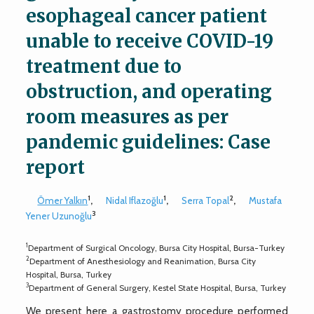
esophageal cancer patient
unable to receive COVID-19
treatment due to
obstruction, and operating
room measures as per
pandemic guidelines: Case
report
1
1
2
Ömer Yalkın
,
Nidal Iflazoğlu
,
Serra Topal
,
Mustafa
3
Yener Uzunoğlu
1
Department of Surgical Oncology, Bursa City Hospital, Bursa-Turkey
2
Department of Anesthesiology and Reanimation, Bursa City
Hospital, Bursa, Turkey
3
Department of General Surgery, Kestel State Hospital, Bursa, Turkey
We present here a gastrostomy procedure performed