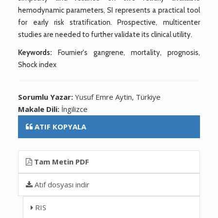
hemodynamic parameters, SI represents a practical tool
for early risk stratification. Prospective, multicenter
studies are needed to further validate its clinical utility.
Keywords:
Fournier's gangrene, mortality, prognosis,
Shock index
Sorumlu Yazar:
Yusuf Emre Aytin, Türkiye
Makale Dili:
İngilizce
ATIF KOPYALA
Tam Metin PDF
Atıf dosyası indir
RIS