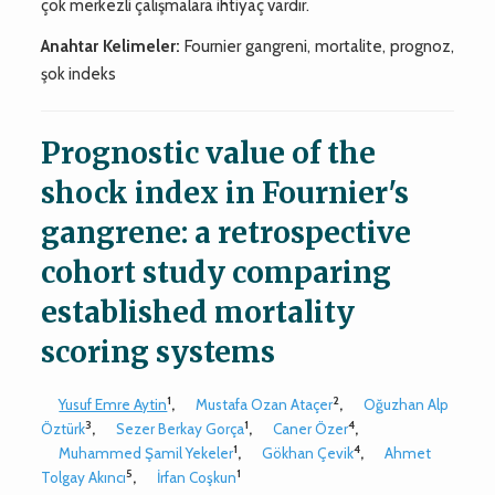
çok merkezli çalışmalara ihtiyaç vardır.
Anahtar Kelimeler:
Fournier gangreni, mortalite, prognoz,
şok indeks
Prognostic value of the
shock index in Fournier's
gangrene: a retrospective
cohort study comparing
established mortality
scoring systems
1
2
Yusuf Emre Aytin
,
Mustafa Ozan Ataçer
,
Oğuzhan Alp
3
1
4
Öztürk
,
Sezer Berkay Gorça
,
Caner Özer
,
1
4
Muhammed Şamil Yekeler
,
Gökhan Çevik
,
Ahmet
5
1
Tolgay Akıncı
,
İrfan Coşkun