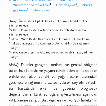
1
4
Muhammed Şamil Yekeler
,
Gökhan Çevik
,
Ahmet
5
1
Tolgay Akıncı
,
İrfan Coşkun
1
Trakya Üniversitesi Tıp Fakültesi Genel Cerrahi Anabilim Dalı,
Edirne-Türkiye
2
Sultan I. Murat Devlet Hastanesi Genel Cerrahi Anabilim Dalı,
Edirne-Türkiye
3
Sultan I. Murat Devlet Hastanesi, Genel Cerrahi Bölümü, Edirne
4
Trakya Üniversitesi Tıp Fakültesi Üroloji Anabilim Dalı, Edirne-
Türkiye
5
Trakya Üniversitesi Tıp Fakültesi Nöroşirürji Anabilim Dalı, Edirne-
Türkiye
AMAÇ: Fournier gangreni, perineal ve genital bölgeleri
tutan, hızlı ilerleyici ve yaşamı tehdit eden bir nekrotizan
enfeksiyon olup, cerrahi ve yoğun bakım alanındaki
gelişmelere rağmen mortalitesi yüksek seyretmektedir.
Bu hastalarda erken ve güvenilir prognostik
değerlendirme, klinik sonuçların iyileştirilmesi açısından
kritik öneme sahiptir. Bu çalışmanın amacı, Şok İndeksi’nin