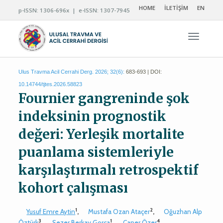
HOME
İLETİŞİM
EN
p-ISSN: 1306-696x | e-ISSN: 1307-7945
Navigas
Ulus Travma Acil Cerrahi Derg. 2026; 32(6):
683-693 | DOI:
10.14744/tjtes.2026.58823
Fournier gangreninde şok
indeksinin prognostik
değeri: Yerleşik mortalite
puanlama sistemleriyle
karşılaştırmalı retrospektif
kohort çalışması
1
2
Yusuf Emre Aytin
,
Mustafa Ozan Ataçer
,
Oğuzhan Alp
3
1
4
Öztürk
,
Sezer Berkay Gorça
,
Caner Özer
,