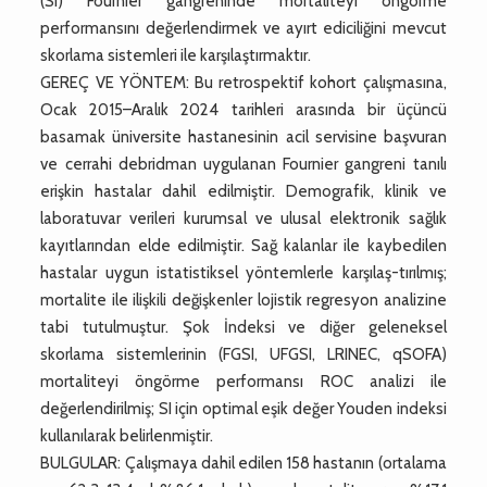
(SI) Fournier gangreninde mortaliteyi öngörme
performansını değerlendirmek ve ayırt ediciliğini mevcut
skorlama sistemleri ile karşılaştırmaktır.
GEREÇ VE YÖNTEM: Bu retrospektif kohort çalışmasına,
Ocak 2015–Aralık 2024 tarihleri arasında bir üçüncü
basamak üniversite hastanesinin acil servisine başvuran
ve cerrahi debridman uygulanan Fournier gangreni tanılı
erişkin hastalar dahil edilmiştir. Demografik, klinik ve
laboratuvar verileri kurumsal ve ulusal elektronik sağlık
kayıtlarından elde edilmiştir. Sağ kalanlar ile kaybedilen
hastalar uygun istatistiksel yöntemlerle karşılaş-tırılmış;
mortalite ile ilişkili değişkenler lojistik regresyon analizine
tabi tutulmuştur. Şok İndeksi ve diğer geleneksel
skorlama sistemlerinin (FGSI, UFGSI, LRINEC, qSOFA)
mortaliteyi öngörme performansı ROC analizi ile
değerlendirilmiş; SI için optimal eşik değer Youden indeksi
kullanılarak belirlenmiştir.
BULGULAR: Çalışmaya dahil edilen 158 hastanın (ortalama