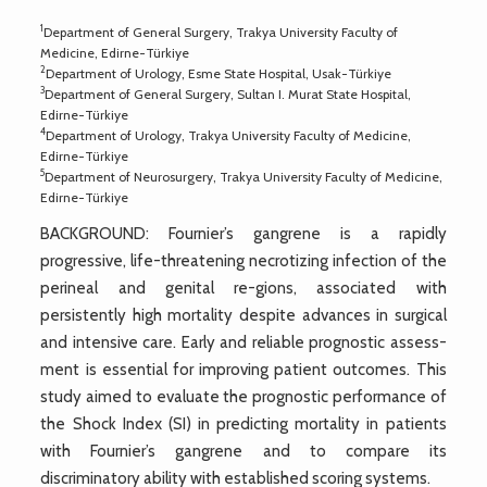
1
Department of General Surgery, Trakya University Faculty of
Medicine, Edirne-Türkiye
2
Department of Urology, Esme State Hospital, Usak-Türkiye
3
Department of General Surgery, Sultan I. Murat State Hospital,
Edirne-Türkiye
4
Department of Urology, Trakya University Faculty of Medicine,
Edirne-Türkiye
5
Department of Neurosurgery, Trakya University Faculty of Medicine,
Edirne-Türkiye
BACKGROUND: Fournier’s gangrene is a rapidly
progressive, life-threatening necrotizing infection of the
perineal and genital re-gions, associated with
persistently high mortality despite advances in surgical
and intensive care. Early and reliable prognostic assess-
ment is essential for improving patient outcomes. This
study aimed to evaluate the prognostic performance of
the Shock Index (SI) in predicting mortality in patients
with Fournier’s gangrene and to compare its
discriminatory ability with established scoring systems.