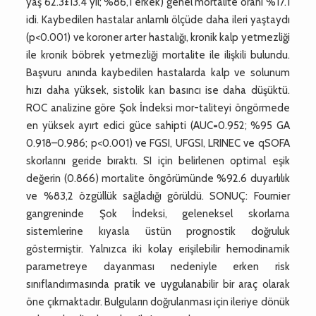
yaş 62.3±13.4 yıl; %86,1 erkek) genel mortalite oranı %17.1
idi. Kaybedilen hastalar anlamlı ölçüde daha ileri yaştaydı
(p<0.001) ve koroner arter hastalığı, kronik kalp yetmezliği
ile kronik böbrek yetmezliği mortalite ile ilişkili bulundu.
Başvuru anında kaybedilen hastalarda kalp ve solunum
hızı daha yüksek, sistolik kan basıncı ise daha düşüktü.
ROC analizine göre Şok İndeksi mor-taliteyi öngörmede
en yüksek ayırt edici güce sahipti (AUC=0.952; %95 GA
0.918–0.986; p<0.001) ve FGSI, UFGSI, LRINEC ve qSOFA
skorlarını geride bıraktı. SI için belirlenen optimal eşik
değerin (0.866) mortalite öngörümünde %92.6 duyarlılık
ve %83,2 özgüllük sağladığı görüldü. SONUÇ: Fournier
gangreninde Şok İndeksi, geleneksel skorlama
sistemlerine kıyasla üstün prognostik doğruluk
göstermiştir. Yalnızca iki kolay erişilebilir hemodinamik
parametreye dayanması nedeniyle erken risk
sınıflandırmasında pratik ve uygulanabilir bir araç olarak
öne çıkmaktadır. Bulguların doğrulanması için ileriye dönük