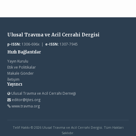
Ulusal Travma ve Acil Cerrahi Dergisi
p-ISSN:
1306-696x |
e-ISSN:
1307-7945
Hızlı Bağlantılar
Yayın Kurulu
Etik ve Politikalar
Makale Gönder
İletişim
Yayıncı
Ulusal Travma ve Acil Cerrahi Derneği
editor@tjtes.org
www.travma.org
Telif Hakkı © 2026 Ulusal Travma ve Acil Cerrahi Dergisi. Tüm Hakları
Saklıdır.