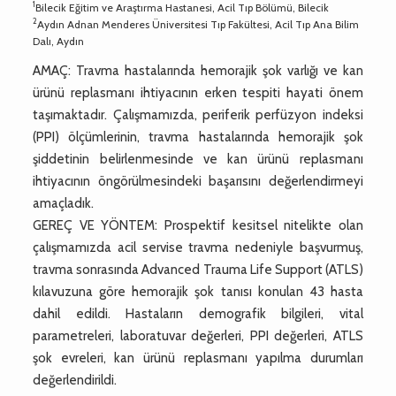
1
Bilecik Eğitim ve Araştırma Hastanesi, Acil Tıp Bölümü, Bilecik
2
Aydın Adnan Menderes Üniversitesi Tıp Fakültesi, Acil Tıp Ana Bilim
Dalı, Aydın
AMAÇ: Travma hastalarında hemorajik şok varlığı ve kan
ürünü replasmanı ihtiyacının erken tespiti hayati önem
taşımaktadır. Çalışmamızda, periferik perfüzyon indeksi
(PPI) ölçümlerinin, travma hastalarında hemorajik şok
şiddetinin belirlenmesinde ve kan ürünü replasmanı
ihtiyacının öngörülmesindeki başarısını değerlendirmeyi
amaçladık.
GEREÇ VE YÖNTEM: Prospektif kesitsel nitelikte olan
çalışmamızda acil servise travma nedeniyle başvurmuş,
travma sonrasında Advanced Trauma Life Support (ATLS)
kılavuzuna göre hemorajik şok tanısı konulan 43 hasta
dahil edildi. Hastaların demografik bilgileri, vital
parametreleri, laboratuvar değerleri, PPI değerleri, ATLS
şok evreleri, kan ürünü replasmanı yapılma durumları
değerlendirildi.