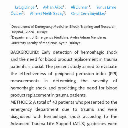
1
2
2
Ertuğ Dinçer
,
Ayhan Aköz
,
Ali Duman
,
Yunus Emre
2
2
2
Özlüer
,
Ahmet Melih Savaş
,
Onur Cem Büyüktaş
1
Department of Emergency Medicine, Bilecik Training and Research
Hospital, Bilecik-Türkiye
2
Department of Emergency Medicine, Aydın Adnan Menderes
University Faculty of Medicine, Aydın-Türkiye
BACKGROUND: Early detection of hemorrhagic shock
and the need for blood product replacement in trauma
patients is crucial. The present study aimed to evaluate
the effectiveness of peripheral perfusion index (PPI)
measurements in determining the severity of
hemorrhagic shock and predicting the need for blood
product replacement in trauma patients.
METHODS: A total of 43 patients who presented to the
emergency department due to trauma and were
diagnosed with hemorrhagic shock according to the
Advanced Trauma Life Support (ATLS) guidelines were