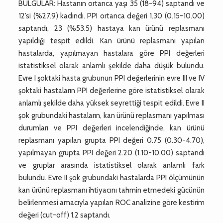
BULGULAR: Hastanın ortanca yaşı 35 (18-94) saptandı ve
12’si (%27.9) kadındı. PPI ortanca değeri 1.30 (0.15-10.00)
saptandı, 23 (%53.5) hastaya kan ürünü replasmanı
yapıldığı tespit edildi. Kan ürünü replasmanı yapılan
hastalarda, yapılmayan hastalara göre PPI değerleri
istatistiksel olarak anlamlı şekilde daha düşük bulundu.
Evre I şoktaki hasta grubunun PPI değerlerinin evre III ve IV
şoktaki hastaların PPI değerlerine göre istatistiksel olarak
anlamlı şekilde daha yüksek seyrettiği tespit edildi. Evre II
şok grubundaki hastaların, kan ürünü replasmanı yapılması
durumları ve PPI değerleri incelendiğinde, kan ürünü
replasmanı yapılan grupta PPI değeri 0.75 (0.30-4.70),
yapılmayan grupta PPI değeri 2.20 (1.10-10.00) saptandı
ve gruplar arasında istatistiksel olarak anlamlı fark
bulundu. Evre II şok grubundaki hastalarda PPI ölçümünün
kan ürünü replasmanı ihtiyacını tahmin etmedeki gücünün
belirlenmesi amacıyla yapılan ROC analizine göre kestirim
değeri (cut-off) 1.2 saptandı.