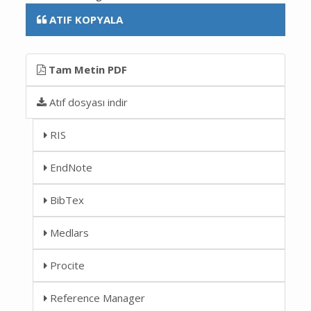
ATIF KOPYALA
Tam Metin PDF
Atıf dosyası indir
RIS
EndNote
BibTex
Medlars
Procite
Reference Manager