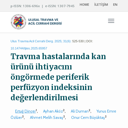
HOME
İLETİŞİM
EN
p-ISSN: 1306-696x | e-ISSN: 1307-7945
Navigas
Ulus Travma Acil Cerrahi Derg. 2025; 31(6):
525-530 | DOI:
10.14744/tjtes.2025.65957
Travma hastalarında kan
ürünü ihtiyacını
öngörmede periferik
perfüzyon indeksinin
değerlendirilmesi
1
2
2
Ertuğ Dinçer
,
Ayhan Aköz
,
Ali Duman
,
Yunus Emre
2
2
2
Özlüer
,
Ahmet Melih Savaş
,
Onur Cem Büyüktaş