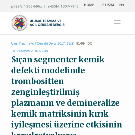
HOME
İLETİŞİM
EN
p-ISSN: 1306-696x | e-ISSN: 1307-7945
Navigas
Ulus Travma Acil Cerrahi Derg. 2017; 23(2):
91-99 | DOI:
10.5505/tjtes.2016.68249
Sıçan segmenter kemik
defekti modelinde
trombositten
zenginleştirilmiş
plazmanın ve demineralize
kemik matriksinin kırık
iyileşmesi üzerine etkisinin