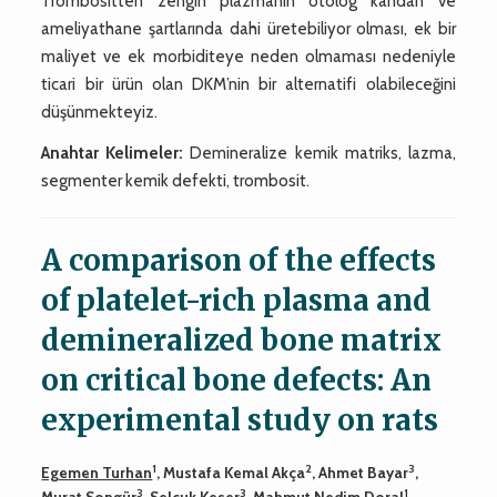
Trombositten zengin plazmanın otolog kandan ve
ameliyathane şartlarında dahi üretebiliyor olması, ek bir
maliyet ve ek morbiditeye neden olmaması nedeniyle
ticari bir ürün olan DKM’nin bir alternatifi olabileceğini
düşünmekteyiz.
Anahtar Kelimeler:
Demineralize kemik matriks, lazma,
segmenter kemik defekti, trombosit.
A comparison of the effects
of platelet-rich plasma and
demineralized bone matrix
on critical bone defects: An
experimental study on rats
1
2
3
Egemen Turhan
, Mustafa Kemal Akça
, Ahmet Bayar
,
3
3
1
Murat Songür
, Selçuk Keser
, Mahmut Nedim Doral