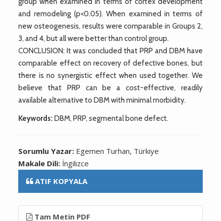
group when examined in terms of cortex development
and remodeling (p<0.05). When examined in terms of
new osteogenesis, results were comparable in Groups 2,
3, and 4, but all were better than control group.
CONCLUSION: It was concluded that PRP and DBM have
comparable effect on recovery of defective bones, but
there is no synergistic effect when used together. We
believe that PRP can be a cost-effective, readily
available alternative to DBM with minimal morbidity.
Keywords:
DBM, PRP, segmental bone defect.
Sorumlu Yazar:
Egemen Turhan, Türkiye
Makale Dili:
İngilizce
ATIF KOPYALA
Tam Metin PDF