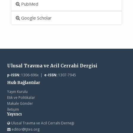
PubMed
Google Scholar
Ulusal Travma ve Acil Cerrahi Dergisi
p-ISSN:
1306-696x |
e-ISSN:
1307-7945
Hızlı Bağlantılar
Yayın Kurulu
Etik ve Politikalar
Makale Gönder
İletişim
Yayıncı
Ulusal Travma ve Acil Cerrahi Derneği
editor@tjtes.org