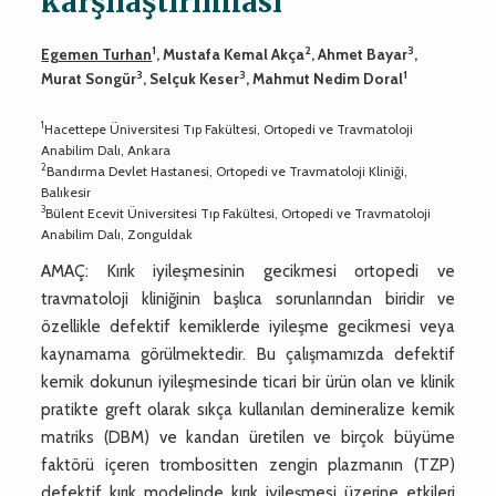
karşılaştırılması
1
2
3
Egemen Turhan
, Mustafa Kemal Akça
, Ahmet Bayar
,
3
3
1
Murat Songür
, Selçuk Keser
, Mahmut Nedim Doral
1
Hacettepe Üniversitesi Tıp Fakültesi, Ortopedi ve Travmatoloji
Anabilim Dalı, Ankara
2
Bandırma Devlet Hastanesi, Ortopedi ve Travmatoloji Kliniği,
Balıkesir
3
Bülent Ecevit Üniversitesi Tıp Fakültesi, Ortopedi ve Travmatoloji
Anabilim Dalı, Zonguldak
AMAÇ: Kırık iyileşmesinin gecikmesi ortopedi ve
travmatoloji kliniğinin başlıca sorunlarından biridir ve
özellikle defektif kemiklerde iyileşme gecikmesi veya
kaynamama görülmektedir. Bu çalışmamızda defektif
kemik dokunun iyileşmesinde ticari bir ürün olan ve klinik
pratikte greft olarak sıkça kullanılan demineralize kemik
matriks (DBM) ve kandan üretilen ve birçok büyüme
faktörü içeren trombositten zengin plazmanın (TZP)
defektif kırık modelinde kırık iyileşmesi üzerine etkileri