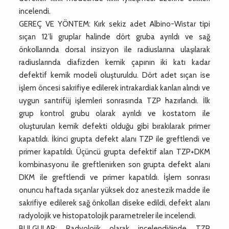
incelendi.
GEREÇ VE YÖNTEM: Kırk sekiz adet Albino-Wistar tipi
sıçan 12’li gruplar halinde dört gruba ayrıldı ve sağ
önkollarında dorsal insizyon ile radiuslarına ulaşılarak
radiuslarında diafizden kemik çapının iki katı kadar
defektif kemik modeli oluşturuldu. Dört adet sıçan ise
işlem öncesi sakrifiye edilerek intrakardiak kanları alındı ve
uygun santrifüj işlemleri sonrasında TZP hazırlandı. İlk
grup kontrol grubu olarak ayrıldı ve kostatom ile
oluşturulan kemik defekti olduğu gibi bırakılarak primer
kapatıldı. İkinci grupta defekt alanı TZP ile greftlendi ve
primer kapatıldı. Üçüncü grupta defektif alan TZP+DKM
kombinasyonu ile greftlenirken son grupta defekt alanı
DKM ile greftlendi ve primer kapatıldı. İşlem sonrası
onuncu haftada sıçanlar yüksek doz anestezik madde ile
sakrifiye edilerek sağ önkolları diseke edildi, defekt alanı
radyolojik ve histopatolojik parametreler ile incelendi.
BULGULAR: Radyolojik olarak incelendiğinde TZP