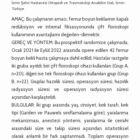
İzmir Şehir Hastanesi Ortopedi ve Travmatoloji Anabilim Dalı, İzmir-
Türkiye
AMAÇ: Bu çalışmanın amacı, femur boyun kırıklarının kapalı
redüksiyon ve internal fiksasyonunda çift floroskopi
kullanımının avantajlarını değerlen-dirmektir.
GEREÇ VE YÖNTEM: Bu prospektif randomize çalışmada,
Ocak 2021 ile Eylül 2022 arasında opere edilen 42 femur
boyun kırıklı hasta çalışmaya dahil edildi. Hastalar rastgele
iki gruba ayrıldı: biri çift floroskopi cihazı kullanılan (Grup A,
n=20), diğeri ise tek floroskopi cihazı kullanılan grup (Grup
B, n=22). Gruplar hazırlık süresi, operasyon süresi, hazırlık
radyasyon süresi ve operasyon radyasyon süresi
açısından karşılaştırıldı.
BULGULAR: İki grup arasında yaş, cinsiyet, kırık tarafı, kırık
tipi (Garden ve Pauwels sınıflamalarına göre), yaralanma
mekanizması, anestezi yöntemi, yaralanma ile cerrahi
arasındaki süre ve takip süresi açısından istatistiksel
olarak anlamlı bir fark saptanmadı. Toplam operasyon