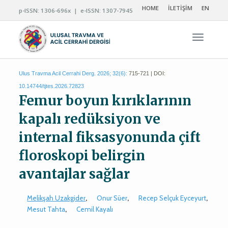
HOME
İLETİŞİM
EN
p-ISSN: 1306-696x | e-ISSN: 1307-7945
Navigas
Ulus Travma Acil Cerrahi Derg. 2026; 32(6):
715-721 | DOI:
10.14744/tjtes.2026.72823
Femur boyun kırıklarının
kapalı redüksiyon ve
internal fiksasyonunda çift
floroskopi belirgin
avantajlar sağlar
Melikşah Uzakgider
,
Onur Süer
,
Recep Selçuk Eyceyurt
,
Mesut Tahta
,
Cemil Kayalı