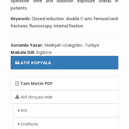
operative time and radiation exposure overall in
patients.
Keywords:
Closed reduction, double C-arm, femoral neck
fractures, fluoroscopy, internal fixation
Sorumlu Yazar:
Melikşah Uzakgider, Türkiye
Makale Dili:
İngilizce
ATIF KOPYALA
Tam Metin PDF
Atıf dosyası indir
RIS
EndNote