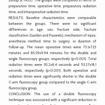
(Group B, n=22). The groups were compared in terms of
preparation time, operative time, preparatory radiation
time, and intraoperative radiation time.
RESULTS: Baseline characteristics were comparable
between the groups. There were no significant
differences in age, sex, fracture side, fracture
classification (Garden and Pauwels), mechanism of injury,
anesthesia method, time to surgery, or duration of
follow-up. The mean operative times were 73.1±7.25
minutes and 85.59±9.94 minutes for the double and
single fluoroscopy groups, respectively (p<0.001). Total
radiation times were 92.2±8.4 seconds and 113.27±18.1
seconds, respectively (p<0.001). Both operative and
radiation times were significantly shorter in the double
C-arm fluoroscopy group compared to the single C-arm
fluoroscopy group.
CONCLUSION: The use of a double fluoroscopy
technique was associated with a significant reduction in