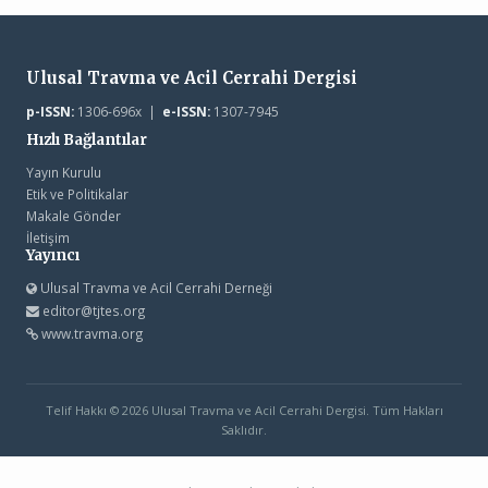
Ulusal Travma ve Acil Cerrahi Dergisi
p-ISSN:
1306-696x |
e-ISSN:
1307-7945
Hızlı Bağlantılar
Yayın Kurulu
Etik ve Politikalar
Makale Gönder
İletişim
Yayıncı
Ulusal Travma ve Acil Cerrahi Derneği
editor@tjtes.org
www.travma.org
Telif Hakkı © 2026 Ulusal Travma ve Acil Cerrahi Dergisi. Tüm Hakları
Saklıdır.