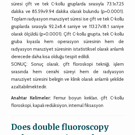
süresi çift ve tek C-kollu gruplarda sırasıyla 73.1±7.25
dakika ve 85.59±9.94 dakika olarak bulundu (p=0.0001).
Toplam radyasyon maruziyet süresi ise çift ve tek C-kollu
gruplarda sırasıyla 92.2±8.4 saniye ve 113.27±18.1 saniye
olarak ölçüldü (p=0.0001). Çift C-kollu grupta, tek C-kollu
gruba kıyasla hem operasyon süresinin hem de
radyasyon maruziyet süresinin istatistiksel olarak anlamlı
derecede daha kısa olduğu tespit edildi.
SONUÇ: Sonuç olarak, çift floroskopi tekniği, işlem
sırasında hem cerrahi süreyi hem de radyasyon
maruziyet süresini belirgin ve klinik olarak anlamlı şekilde
azaltabilmektedir.
Anahtar Kelimeler:
Femur boyun kırıkları, çift C-kollu
floroskopi, kapalı redüksiyon, internal fiksasyon
Does double fluoroscopy