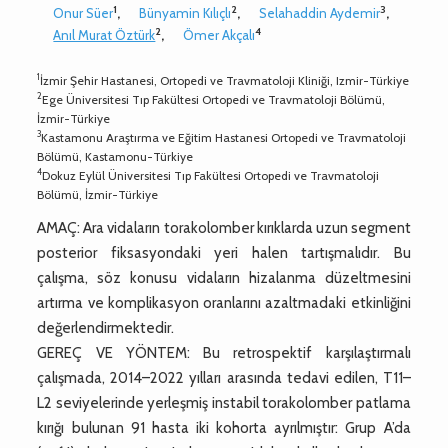
1
2
3
Onur Süer
,
Bünyamin Kılıçlı
,
Selahaddin Aydemir
,
2
4
Anıl Murat Öztürk
,
Ömer Akçalı
1
İzmir Şehir Hastanesi, Ortopedi ve Travmatoloji Kliniği, Izmir-Türkiye
2
Ege Üniversitesi Tıp Fakültesi Ortopedi ve Travmatoloji Bölümü,
İzmir-Türkiye
3
Kastamonu Araştırma ve Eğitim Hastanesi Ortopedi ve Travmatoloji
Bölümü, Kastamonu-Türkiye
4
Dokuz Eylül Üniversitesi Tıp Fakültesi Ortopedi ve Travmatoloji
Bölümü, İzmir-Türkiye
AMAÇ: Ara vidaların torakolomber kırıklarda uzun segment
posterior fiksasyondaki yeri halen tartışmalıdır. Bu
çalışma, söz konusu vidaların hizalanma düzeltmesini
artırma ve komplikasyon oranlarını azaltmadaki etkinliğini
değerlendirmektedir.
GEREÇ VE YÖNTEM: Bu retrospektif karşılaştırmalı
çalışmada, 2014–2022 yılları arasında tedavi edilen, T11–
L2 seviyelerinde yerleşmiş instabil torakolomber patlama
kırığı bulunan 91 hasta iki kohorta ayrılmıştır: Grup A’da