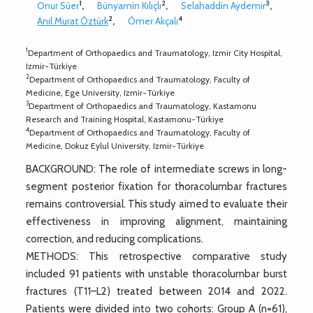
1
2
3
Onur Süer
,
Bünyamin Kılıçlı
,
Selahaddin Aydemir
,
2
4
Anıl Murat Öztürk
,
Ömer Akçalı
1
Department of Orthopaedics and Traumatology, Izmir City Hospital,
Izmir-Türkiye
2
Department of Orthopaedics and Traumatology, Faculty of
Medicine, Ege University, Izmir-Türkiye
3
Department of Orthopaedics and Traumatology, Kastamonu
Research and Training Hospital, Kastamonu-Türkiye
4
Department of Orthopaedics and Traumatology, Faculty of
Medicine, Dokuz Eylul University, Izmir-Türkiye
BACKGROUND: The role of intermediate screws in long-
segment posterior fixation for thoracolumbar fractures
remains controversial. This study aimed to evaluate their
effectiveness in improving alignment, maintaining
correction, and reducing complications.
METHODS: This retrospective comparative study
included 91 patients with unstable thoracolumbar burst
fractures (T11–L2) treated between 2014 and 2022.
Patients were divided into two cohorts: Group A (n=61),