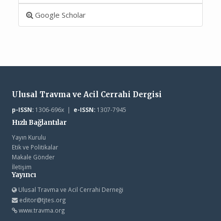
Google Scholar
Ulusal Travma ve Acil Cerrahi Dergisi
p-ISSN:
1306-696x |
e-ISSN:
1307-7945
Hızlı Bağlantılar
Yayın Kurulu
Etik ve Politikalar
Makale Gönder
İletişim
Yayıncı
Ulusal Travma ve Acil Cerrahi Derneği
editor@tjtes.org
www.travma.org