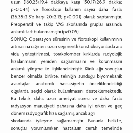
uzun (160.25±19.4 dakikaya karşı 150.17±26.9 dakika;
p=0.044) ve floroskopi kullanım sayısı daha fazla
(26.38±2.3’e karşı 20±2.13; p<0.001) olarak saptanmıştır.
Preoperatif ve takip VAS skorlarında gruplar arasında
anlamlı fark bulunmamıştır (p>0.05).
SONUÇ: Operasyon süresinin ve floroskopi kullanımının
artmasına rağmen, uzun segmentli konstrüksiyonlarda ara
vida yerleştirilmesi, torakolomber kırıklarda radyolojik
hizalanmanın yeniden sağlanmasını ve korunmasını
anlamlı iyileşme ile ilişkilendirilmiştir. Klinik ağrı sonuçları
benzer olmakla birlikte, tekniğin sunduğu biyomekanik
avantajlar, anatomik hassasiyetin önceliklendirildiği
olgularda seçici olarak kullanılmasını desteklemektedir.
Bu teknik, daha uzun ameliyat süresi ve daha fazla
radyasyon maruziyeti pahasına daha iyi erken ve geç
dönem radyografik hiza sağlamış, ancak ağrı
skorlarında iyileşme sağlamamıştır. Bununla birlikte,
sonuçlar yorumlanırken hastaların cerrah temelinde