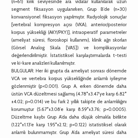
(n=61) kırık seviyesinde ara vidalar kullanılarak uzun
segment fiksasyon uygulanırken, Grup B’de (n=30)
konvansiyonel fiksasyon yapılmıştır. Radyolojik sonuçlar
[vertebral kompresyon açısı (VKA), anterior/posterior
korpus yüksekliği (AKY/PKY)], intraoperatif parametreler
(ameliyat süresi, floroskopi kullanımı), klinik ağrı skorları
(Görsel Analog Skala [VAS]) ve komplikasyonlar
değerlendirilmiştir. İstatistiksel karşılaştırmalarda t-testi
ve ki-kare analizleri kullanılmıştır.
BULGULAR: Her iki grupta da ameliyat sonrası dönemde
VCA ve vertebra korpus yüksekliğinde anlamlı iyileşme
gözlenmiştir (p<0.001). Grup A, erken dönemde daha
üstün VCA düzeltmesi sağlamış (4.78°±3.47’ye karşı 6.82°
±4.02; p=0.014) ve bu fark 2 yıllık takipte de anlamlılığını
korumuştur (5.67°±3.08’e karşı 8.59°±3.76; p=0.0005).
Düzeltme kaybı Grup A’da daha düşük olmakla birlikte
(1.22°±1.13’e karşı 1.95°±2.12; p=0.122) istatistiksel olarak
anlamlı bulunmamıştır. Grup A’da ameliyat süresi daha