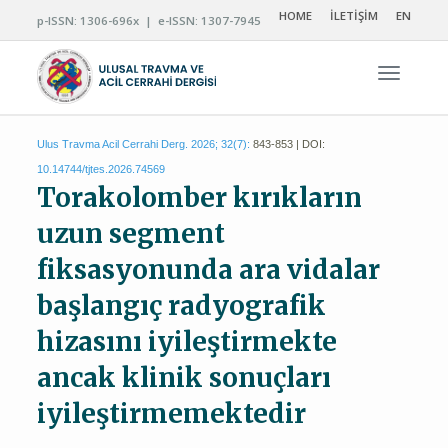
HOME
İLETİŞİM
EN
p-ISSN: 1306-696x | e-ISSN: 1307-7945
Navigas
Ulus Travma Acil Cerrahi Derg. 2026; 32(7):
843-853 | DOI:
10.14744/tjtes.2026.74569
Torakolomber kırıkların
uzun segment
fiksasyonunda ara vidalar
başlangıç radyografik
hizasını iyileştirmekte
ancak klinik sonuçları
iyileştirmemektedir