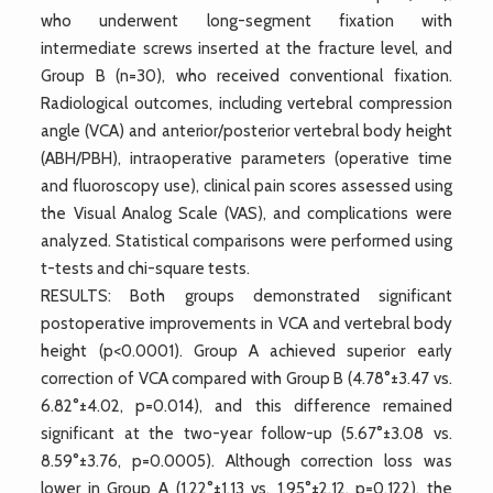
who underwent long-segment fixation with
intermediate screws inserted at the fracture level, and
Group B (n=30), who received conventional fixation.
Radiological outcomes, including vertebral compression
angle (VCA) and anterior/posterior vertebral body height
(ABH/PBH), intraoperative parameters (operative time
and fluoroscopy use), clinical pain scores assessed using
the Visual Analog Scale (VAS), and complications were
analyzed. Statistical comparisons were performed using
t-tests and chi-square tests.
RESULTS: Both groups demonstrated significant
postoperative improvements in VCA and vertebral body
height (p<0.0001). Group A achieved superior early
correction of VCA compared with Group B (4.78°±3.47 vs.
6.82°±4.02, p=0.014), and this difference remained
significant at the two-year follow-up (5.67°±3.08 vs.
8.59°±3.76, p=0.0005). Although correction loss was
lower in Group A (1.22°±1.13 vs. 1.95°±2.12, p=0.122), the