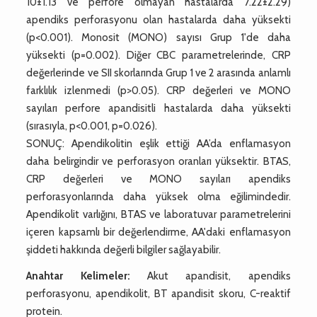
10±1.13 ve perfore olmayan hastalarda 7.22±2.29)
apendiks perforasyonu olan hastalarda daha yüksekti
(p<0.001). Monosit (MONO) sayısı Grup 1'de daha
yüksekti (p=0.002). Diğer CBC parametrelerinde, CRP
değerlerinde ve SII skorlarında Grup 1 ve 2 arasında anlamlı
farklılık izlenmedi (p>0.05). CRP değerleri ve MONO
sayıları perfore apandisitli hastalarda daha yüksekti
(sırasıyla, p<0.001, p=0.026).
SONUÇ: Apendikolitin eşlik ettiği AA’da enflamasyon
daha belirgindir ve perforasyon oranları yüksektir. BTAS,
CRP değerleri ve MONO sayıları apendiks
perforasyonlarında daha yüksek olma eğilimindedir.
Apendikolit varlığını, BTAS ve laboratuvar parametrelerini
içeren kapsamlı bir değerlendirme, AA'daki enflamasyon
şiddeti hakkında değerli bilgiler sağlayabilir.
Anahtar Kelimeler:
Akut apandisit, apendiks
perforasyonu, apendikolit, BT apandisit skoru, C-reaktif
protein.