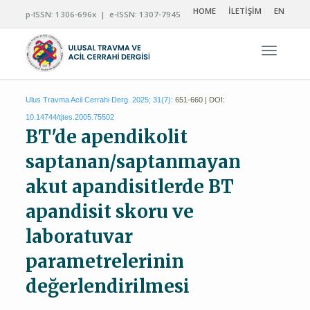
HOME
İLETİŞİM
EN
p-ISSN: 1306-696x | e-ISSN: 1307-7945
Navigas
Ulus Travma Acil Cerrahi Derg. 2025; 31(7):
651-660 | DOI:
10.14744/tjtes.2005.75502
BT'de apendikolit
saptanan/saptanmayan
akut apandisitlerde BT
apandisit skoru ve
laboratuvar
parametrelerinin
değerlendirilmesi