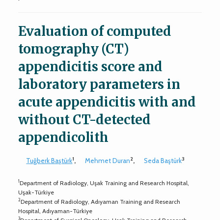
Evaluation of computed
tomography (CT)
appendicitis score and
laboratory parameters in
acute appendicitis with and
without CT-detected
appendicolith
1
2
3
Tuğberk Baştürk
,
Mehmet Duran
,
Seda Baştürk
1
Department of Radiology, Uşak Training and Research Hospital,
Uşak-Türkiye
2
Department of Radiology, Adıyaman Training and Research
Hospital, Adıyaman-Türkiye
3