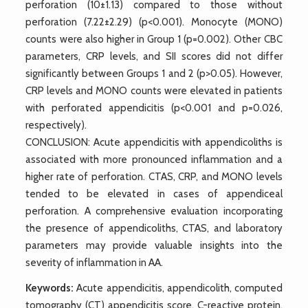
perforation (10±1.13) compared to those without
perforation (7.22±2.29) (p<0.001). Monocyte (MONO)
counts were also higher in Group 1 (p=0.002). Other CBC
parameters, CRP levels, and SII scores did not differ
significantly between Groups 1 and 2 (p>0.05). However,
CRP levels and MONO counts were elevated in patients
with perforated appendicitis (p<0.001 and p=0.026,
respectively).
CONCLUSION: Acute appendicitis with appendicoliths is
associated with more pronounced inflammation and a
higher rate of perforation. CTAS, CRP, and MONO levels
tended to be elevated in cases of appendiceal
perforation. A comprehensive evaluation incorporating
the presence of appendicoliths, CTAS, and laboratory
parameters may provide valuable insights into the
severity of inflammation in AA.
Keywords:
Acute appendicitis, appendicolith, computed
tomography (CT) appendicitis score, C-reactive protein,