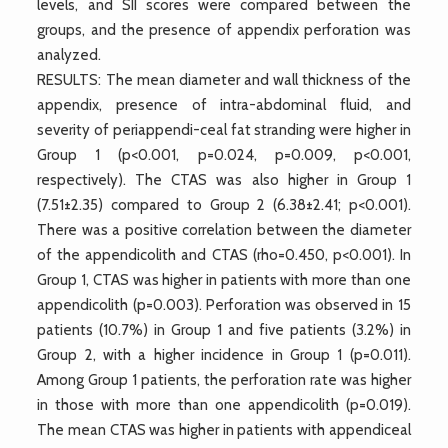
levels, and SII scores were compared between the
groups, and the presence of appendix perforation was
analyzed.
RESULTS: The mean diameter and wall thickness of the
appendix, presence of intra-abdominal fluid, and
severity of periappendi-ceal fat stranding were higher in
Group 1 (p<0.001, p=0.024, p=0.009, p<0.001,
respectively). The CTAS was also higher in Group 1
(7.51±2.35) compared to Group 2 (6.38±2.41; p<0.001).
There was a positive correlation between the diameter
of the appendicolith and CTAS (rho=0.450, p<0.001). In
Group 1, CTAS was higher in patients with more than one
appendicolith (p=0.003). Perforation was observed in 15
patients (10.7%) in Group 1 and five patients (3.2%) in
Group 2, with a higher incidence in Group 1 (p=0.011).
Among Group 1 patients, the perforation rate was higher
in those with more than one appendicolith (p=0.019).
The mean CTAS was higher in patients with appendiceal