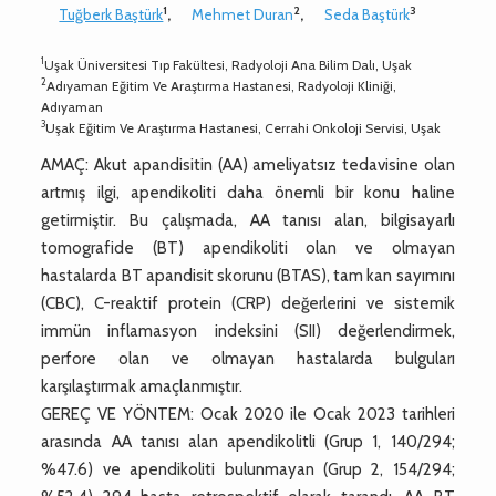
1
2
3
Tuğberk Baştürk
,
Mehmet Duran
,
Seda Baştürk
1
Uşak Üniversitesi Tıp Fakültesi, Radyoloji Ana Bilim Dalı, Uşak
2
Adıyaman Eğitim Ve Araştırma Hastanesi, Radyoloji Kliniği,
Adıyaman
3
Uşak Eğitim Ve Araştırma Hastanesi, Cerrahi Onkoloji Servisi, Uşak
AMAÇ: Akut apandisitin (AA) ameliyatsız tedavisine olan
artmış ilgi, apendikoliti daha önemli bir konu haline
getirmiştir. Bu çalışmada, AA tanısı alan, bilgisayarlı
tomografide (BT) apendikoliti olan ve olmayan
hastalarda BT apandisit skorunu (BTAS), tam kan sayımını
(CBC), C-reaktif protein (CRP) değerlerini ve sistemik
immün inflamasyon indeksini (SII) değerlendirmek,
perfore olan ve olmayan hastalarda bulguları
karşılaştırmak amaçlanmıştır.
GEREÇ VE YÖNTEM: Ocak 2020 ile Ocak 2023 tarihleri
arasında AA tanısı alan apendikolitli (Grup 1, 140/294;
%47.6) ve apendikoliti bulunmayan (Grup 2, 154/294;