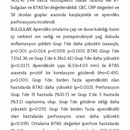
%52.4) 294 hasta retrospektif olarak tarandı. AA BT
bulguları ve BTAS'ler değerlendirildi. CBC, CRP değerleri ve
SII skorları gruplar arasında karşılaştırıldı ve apendiks
perforasyonu incelendi.
BULGULAR: Apendiks ortalama çap ve duvar kalınlığı, batın
içi serbest sıvı varlığı ve periapendisiyel yağ dokuda
enflamasyon şiddeti Grup 1'de daha yüksekti (sırasıyla,
p<0.001, p=0.024, p=0.009, p<0.001). BTAS (Grup 1'de
7.51±2.36 ve Grup 2'de 6.38±2.42) Grup 1'de daha yüksekti
(p=0.027). Apendikolit çapı (6.53±4.03 mm) ile BTAS
arasında pozitif bir korelasyon gözlendi (rho=0.450,
p<0.001). Grup 1'de, birden fazla apendikoliti olan
hastalarda BTAS daha yüksekti (p=0.003). Perforasyon
Grup 1'de 15 hastada (%10.7) ve Grup 2'de 5 hastada
(%3.2) saptanmış olup, Grup 1'de görülme sıklığı daha
yüksekti (p=0.011). Grup 1'de birden fazla apendikoliti
olan hastalarda perforasyon oranı daha yüksekti
(p=0.019). Ortalama BTAS değerleri (perfore hastalarda