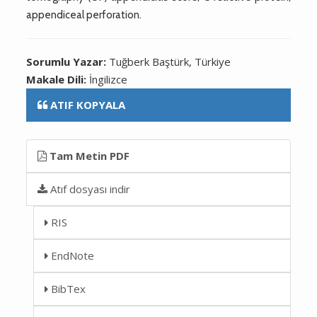
appendiceal perforation.
Sorumlu Yazar:
Tuğberk Baştürk, Türkiye
Makale Dili:
İngilizce
ATIF KOPYALA
Tam Metin PDF
Atıf dosyası indir
RIS
EndNote
BibTex