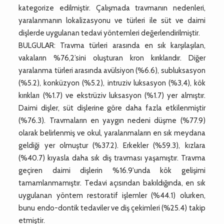
kategorize edilmiştir. Çalışmada travmanın nedenleri,
yaralanmanın lokalizasyonu ve türleri ile süt ve daimi
dişlerde uygulanan tedavi yöntemleri değerlendirilmiştir.
BULGULAR: Travma türleri arasında en sık karşılaşılan,
vakaların %76,2’sini oluşturan kron kırıklarıdır. Diğer
yaralanma türleri arasında avülsiyon (%6.6), subluksasyon
(%5.2), konküzyon (%5.2), intruziv luksasyon (%3,4), kök
kırıkları (%1.7) ve ekstrüziv luksasyon (%1.7) yer almıştır.
Daimi dişler, süt dişlerine göre daha fazla etkilenmiştir
(%76.3). Travmaların en yaygın nedeni düşme (%77.9)
olarak belirlenmiş ve okul, yaralanmaların en sık meydana
geldiği yer olmuştur (%37.2). Erkekler (%59.3), kızlara
(%40.7) kıyasla daha sık diş travması yaşamıştır. Travma
geçiren daimi dişlerin %16.9'unda kök gelişimi
tamamlanmamıştır. Tedavi açısından bakıldığında, en sık
uygulanan yöntem restoratif işlemler (%44.1) olurken,
bunu endo-dontik tedaviler ve diş çekimleri (%25.4) takip
etmiştir.