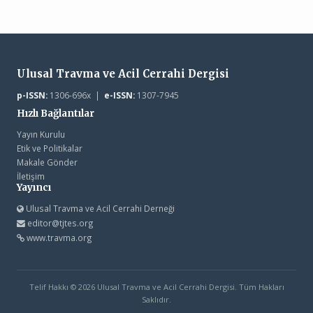
Ulusal Travma ve Acil Cerrahi Dergisi
p-ISSN:
1306-696x |
e-ISSN:
1307-7945
Hızlı Bağlantılar
Yayın Kurulu
Etik ve Politikalar
Makale Gönder
İletişim
Yayıncı
Ulusal Travma ve Acil Cerrahi Derneği
editor@tjtes.org
www.travma.org
Telif Hakkı © 2026 Ulusal Travma ve Acil Cerrahi Dergisi. Tüm Hakları
Saklıdır.