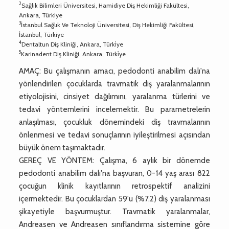
2
Sağlık Bilimleri Üniversitesi, Hamidiye Diş Hekimliği Fakültesi,
Ankara, Türkiye
3
İstanbul Sağlık Ve Teknoloji Üniversitesi, Diş Hekimliği Fakültesi,
İstanbul, Türkiye
4
Dentaltun Diş Kliniği, Ankara, Türki̇ye
5
Karinadent Diş Kliniği, Ankara, Türki̇ye
AMAÇ: Bu çalışmanın amacı, pedodonti anabilim dalı'na
yönlendirilen çocuklarda travmatik diş yaralanmalarının
etiyolojisini, cinsiyet dağılımını, yaralanma türlerini ve
tedavi yöntemlerini incelemektir. Bu parametrelerin
anlaşılması, çocukluk dönemindeki diş travmalarının
önlenmesi ve tedavi sonuçlarının iyileştirilmesi açısından
büyük önem taşımaktadır.
GEREÇ VE YÖNTEM: Çalışma, 6 aylık bir dönemde
pedodonti anabilim dalı'na başvuran, 0-14 yaş arası 822
çocuğun klinik kayıtlarının retrospektif analizini
içermektedir. Bu çocuklardan 59'u (%7.2) diş yaralanması
şikayetiyle başvurmuştur. Travmatik yaralanmalar,
Andreasen ve Andreasen sınıflandırma sistemine göre