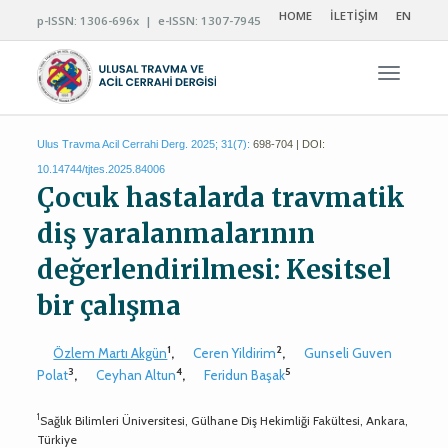
HOME
İLETİŞİM
EN
p-ISSN: 1306-696x | e-ISSN: 1307-7945
Navigas
Ulus Travma Acil Cerrahi Derg. 2025; 31(7):
698-704 | DOI:
10.14744/tjtes.2025.84006
Çocuk hastalarda travmatik
diş yaralanmalarının
değerlendirilmesi: Kesitsel
bir çalışma
1
2
Özlem Martı Akgün
,
Ceren Yildirim
,
Gunseli Guven
3
4
5
Polat
,
Ceyhan Altun
,
Feridun Başak
1
Sağlık Bilimleri Üniversitesi, Gülhane Diş Hekimliği Fakültesi, Ankara,
Türkiye