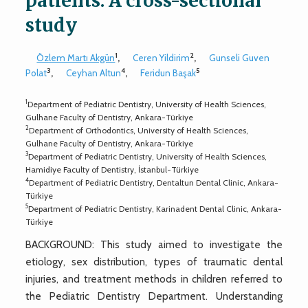
patients: A cross-sectional
study
1
2
Özlem Martı Akgün
,
Ceren Yildirim
,
Gunseli Guven
3
4
5
Polat
,
Ceyhan Altun
,
Feridun Başak
1
Department of Pediatric Dentistry, University of Health Sciences,
Gulhane Faculty of Dentistry, Ankara-Türkiye
2
Department of Orthodontics, University of Health Sciences,
Gulhane Faculty of Dentistry, Ankara-Türkiye
3
Department of Pediatric Dentistry, University of Health Sciences,
Hamidiye Faculty of Dentistry, İstanbul-Türkiye
4
Department of Pediatric Dentistry, Dentaltun Dental Clinic, Ankara-
Türkiye
5
Department of Pediatric Dentistry, Karinadent Dental Clinic, Ankara-
Türkiye
BACKGROUND: This study aimed to investigate the
etiology, sex distribution, types of traumatic dental
injuries, and treatment methods in children referred to
the Pediatric Dentistry Department. Understanding