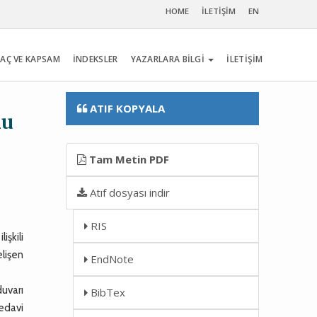
HOME
İLETİŞİM
EN
AÇ VE KAPSAM
İNDEKSLER
YAZARLARA BİLGİ
İLETİŞİM
ATIF KOPYALA
nu
Tam Metin PDF
Atıf dosyası indir
RIS
işkili
lişen
EndNote
uvarı
BibTex
tedavi