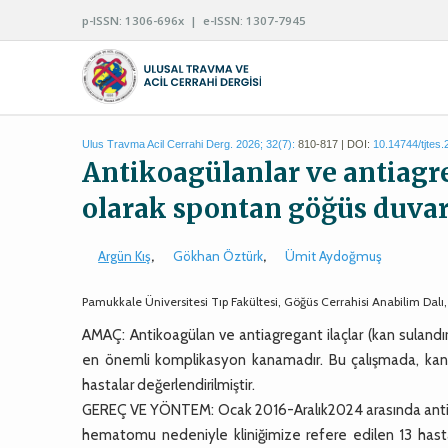
p-ISSN: 1306-696x | e-ISSN: 1307-7945
Ulus Travma Acil Cerrahi Derg. 2026; 32(7):
810-817 | DOI:
10.14744/tjtes
Antikoagülanlar ve antiagr
olarak spontan göğüs duv
Argün Kış
,
Gökhan Öztürk
,
Ümit Aydoğmuş
Pamukkale Üniversitesi Tıp Fakültesi, Göğüs Cerrahisi Anabilim Dalı,
AMAÇ: Antikoagülan ve antiagregant ilaçlar (kan sulandırıcı
en önemli komplikasyon kanamadır. Bu çalışmada, kan s
hastalar değerlendirilmiştir.
GEREÇ VE YÖNTEM: Ocak 2016-Aralık2024 arasında antiko
hematomu nedeniyle kliniğimize refere edilen 13 hasta, 