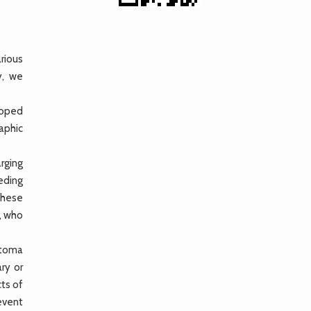
rious
y, we
loped
aphic
rging
eding
These
s, who
atoma
ary or
ts of
event