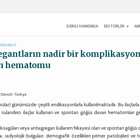
DERGİ HAKKINDA
EDİTÖRLER
AM
.2025.88271
egantların nadir bir komplikasyo
arı hematomu
 Denizli-Türkiye
lar) günümüzde çeşitli endikasyonlarla kullanılmaktadır. Bu ilaçlarla il
ulandırıcı ilaçlar kullanan ve spontan göğüs duvarı hematomları ge
agülan veya antiagregan kullanım hikayesi olan ve spontan göğüs d
radyolojik bulguları; demografik özellikleri primer patolojileri ve 