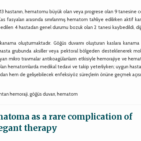
3 hastanın, hematomu büyük olan veya progrese olan 9 tanesine ce
as fasyaları arasında sınırlanmış hematom tahliye edilirken aktif k
p edilen 4 hastadan genel durumu bozuk olan 2 tanesi kaybedildi, diğ
 kanama oluşturmaktadır. Göğüs duvarını oluşturan kaslara kanama 
lan hasta grubunda aksiller veya pektoral bölgeden desteklenerek mo
layan mikro travmalar antikoagülanların etkisiyle hemorajiye ve hem
lan hematomlarda medikal tedavi ve takip yeterliyken; uygun hasta
sından hem de gelişebilecek enfeksiyöz süreçlerin önüne geçmek açıs
ontan hemoraji, göğüs duvarı, hematom
atoma as a rare complication of
egant therapy