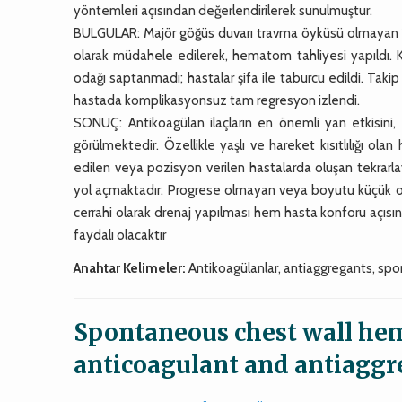
yöntemleri açısından değerlendirilerek sunulmuştur.
BULGULAR: Majör göğüs duvarı travma öyküsü olmayan 1
olarak müdahele edilerek, hematom tahliyesi yapıldı. K
odağı saptanmadı; hastalar şifa ile taburcu edildi. Taki
hastada komplikasyonsuz tam regresyon izlendi.
SONUÇ: Antikoagülan ilaçların en önemli yan etkisini,
görülmektedir. Özellikle yaşlı ve hareket kısıtlılığı o
edilen veya pozisyon verilen hastalarda oluşan tekrar
yol açmaktadır. Progrese olmayan veya boyutu küçük o
cerrahi olarak drenaj yapılması hem hasta konforu açı
faydalı olacaktır
Anahtar Kelimeler:
Antikoagülanlar, antiaggregants, sp
Spontaneous chest wall hem
anticoagulant and antiaggr