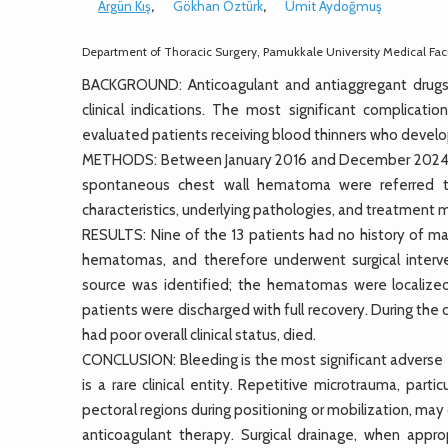
Argün Kış
,
Gökhan Öztürk
,
Ümit Aydoğmuş
Department of Thoracic Surgery, Pamukkale University Medical Facu
BACKGROUND: Anticoagulant and antiaggregant drugs 
clinical indications. The most significant complicat
evaluated patients receiving blood thinners who deve
METHODS: Between January 2016 and December 2024, a t
spontaneous chest wall hematoma were referred to o
characteristics, underlying pathologies, and treatment m
RESULTS: Nine of the 13 patients had no history of maj
hematomas, and therefore underwent surgical interve
source was identified; the hematomas were localize
patients were discharged with full recovery. During the
had poor overall clinical status, died.
CONCLUSION: Bleeding is the most significant adverse
is a rare clinical entity. Repetitive microtrauma, parti
pectoral regions during positioning or mobilization, 
anticoagulant therapy. Surgical drainage, when appr