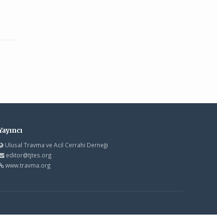
Yayıncı
Ulusal Travma ve Acil Cerrahi Derneği
editor@tjtes.org
www.travma.org