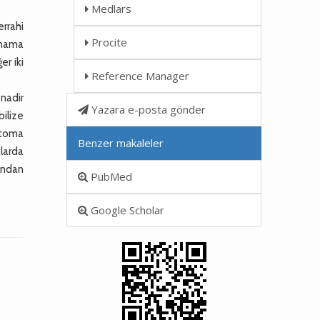
Medlars
rrahi
Procite
anama
er iki
Reference Manager
nadir
Yazara e-posta gönder
bilize
atoma
Benzer makaleler
larda
ından
PubMed
Google Scholar