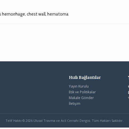
s hemorrhage, chest wall, hematoma
Hızlı Bağlantılar
Yayın Kurulu
Etik ve Politikalar
Makale Gönder
İletişim
Telif Hakkı © 2026 Ulusal Travma ve Acil Cerrahi Dergisi. Tüm Hakları Saklıdır.