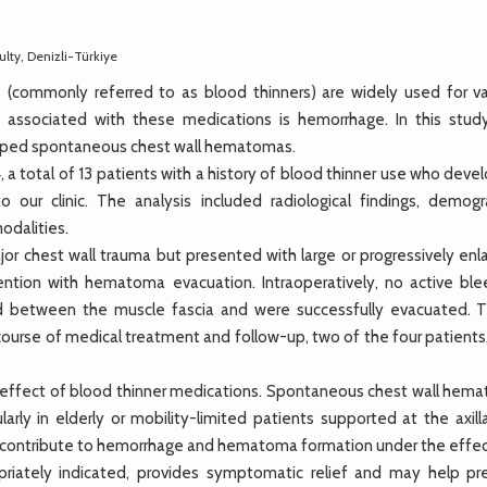
lty, Denizli-Türkiye
(commonly referred to as blood thinners) are widely used for va
ion associated with these medications is hemorrhage. In this stud
loped spontaneous chest wall hematomas.
otal of 13 patients with a history of blood thinner use who deve
ur clinic. The analysis included radiological findings, demogr
odalities.
or chest wall trauma but presented with large or progressively enla
ntion with hematoma evacuation. Intraoperatively, no active ble
d between the muscle fascia and were successfully evacuated. 
 course of medical treatment and follow-up, two of the four patient
 effect of blood thinner medications. Spontaneous chest wall hem
cularly in elderly or mobility-limited patients supported at the axill
may contribute to hemorrhage and hematoma formation under the effec
opriately indicated, provides symptomatic relief and may help pr