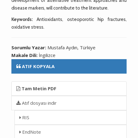
development of alternative treatment approaches and
disease markers, will contribute to the literature.
Keywords:
Antioxidants, osteoporotic hip fractures,
oxidative stress.
Sorumlu Yazar:
Mustafa Aydın, Türkiye
Makale Dili:
İngilizce
ATIF KOPYALA
Tam Metin PDF
Atıf dosyası indir
RIS
EndNote