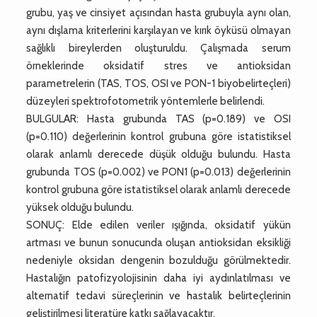
grubu, yaş ve cinsiyet açısından hasta grubuyla aynı olan,
aynı dışlama kriterlerini karşılayan ve kırık öyküsü olmayan
sağlıklı bireylerden oluşturuldu. Çalışmada serum
örneklerinde oksidatif stres ve antioksidan
parametrelerin (TAS, TOS, OSI ve PON-1 biyobelirteçleri)
düzeyleri spektrofotometrik yöntemlerle belirlendi.
BULGULAR: Hasta grubunda TAS (p=0.189) ve OSI
(p=0.110) değerlerinin kontrol grubuna göre istatistiksel
olarak anlamlı derecede düşük olduğu bulundu. Hasta
grubunda TOS (p=0.002) ve PON1 (p=0.013) değerlerinin
kontrol grubuna göre istatistiksel olarak anlamlı derecede
yüksek olduğu bulundu.
SONUÇ: Elde edilen veriler ışığında, oksidatif yükün
artması ve bunun sonucunda oluşan antioksidan eksikliği
nedeniyle oksidan dengenin bozulduğu görülmektedir.
Hastalığın patofizyolojisinin daha iyi aydınlatılması ve
alternatif tedavi süreçlerinin ve hastalık belirteçlerinin
geliştirilmesi literatüre katkı sağlayacaktır.