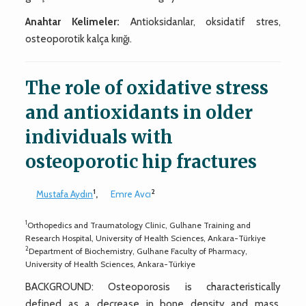
Anahtar Kelimeler:
Antioksidanlar, oksidatif stres,
osteoporotik kalça kırığı.
The role of oxidative stress
and antioxidants in older
individuals with
osteoporotic hip fractures
1
2
Mustafa Aydın
,
Emre Avcı
1
Orthopedics and Traumatology Clinic, Gulhane Training and
Research Hospital, University of Health Sciences, Ankara-Türkiye
2
Department of Biochemistry, Gulhane Faculty of Pharmacy,
University of Health Sciences, Ankara-Türkiye
BACKGROUND: Osteoporosis is characteristically
defined as a decrease in bone density and mass,