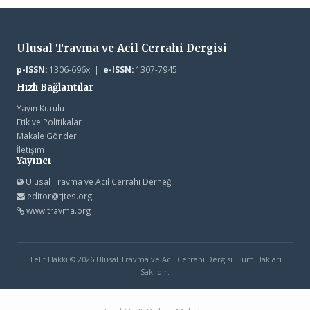
Ulusal Travma ve Acil Cerrahi Dergisi
p-ISSN:
1306-696x |
e-ISSN:
1307-7945
Hızlı Bağlantılar
Yayın Kurulu
Etik ve Politikalar
Makale Gönder
İletişim
Yayıncı
Ulusal Travma ve Acil Cerrahi Derneği
editor@tjtes.org
www.travma.org
Telif Hakkı © 2026 Ulusal Travma ve Acil Cerrahi Dergisi. Tüm Hakları
Saklıdır.