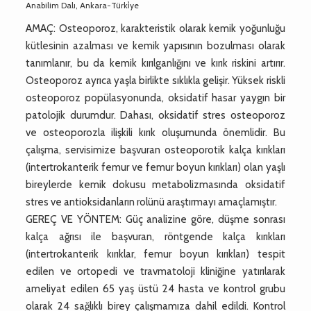
Anabilim Dalı, Ankara-Türki̇ye
AMAÇ: Osteoporoz, karakteristik olarak kemik yoğunluğu
kütlesinin azalması ve kemik yapısının bozulması olarak
tanımlanır, bu da kemik kırılganlığını ve kırık riskini artırır.
Osteoporoz ayrıca yaşla birlikte sıklıkla gelişir. Yüksek riskli
osteoporoz popülasyonunda, oksidatif hasar yaygın bir
patolojik durumdur. Dahası, oksidatif stres osteoporoz
ve osteoporozla ilişkili kırık oluşumunda önemlidir. Bu
çalışma, servisimize başvuran osteoporotik kalça kırıkları
(intertrokanterik femur ve femur boyun kırıkları) olan yaşlı
bireylerde kemik dokusu metabolizmasında oksidatif
stres ve antioksidanların rolünü araştırmayı amaçlamıştır.
GEREÇ VE YÖNTEM: Güç analizine göre, düşme sonrası
kalça ağrısı ile başvuran, röntgende kalça kırıkları
(intertrokanterik kırıklar, femur boyun kırıkları) tespit
edilen ve ortopedi ve travmatoloji kliniğine yatırılarak
ameliyat edilen 65 yaş üstü 24 hasta ve kontrol grubu
olarak 24 sağlıklı birey çalışmamıza dahil edildi. Kontrol