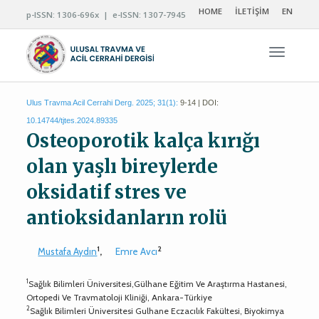
HOME
İLETİŞİM
EN
p-ISSN: 1306-696x | e-ISSN: 1307-7945
Navigas
Ulus Travma Acil Cerrahi Derg. 2025; 31(1):
9-14 | DOI:
10.14744/tjtes.2024.89335
Osteoporotik kalça kırığı
olan yaşlı bireylerde
oksidatif stres ve
antioksidanların rolü
1
2
Mustafa Aydın
,
Emre Avcı
1
Sağlık Bilimleri Üniversitesi,Gülhane Eğitim Ve Araştırma Hastanesi,
Ortopedi Ve Travmatoloji Kliniği, Ankara-Türkiye
2
Sağlık Bilimleri Üniversitesi Gulhane Eczacılık Fakültesi, Biyokimya