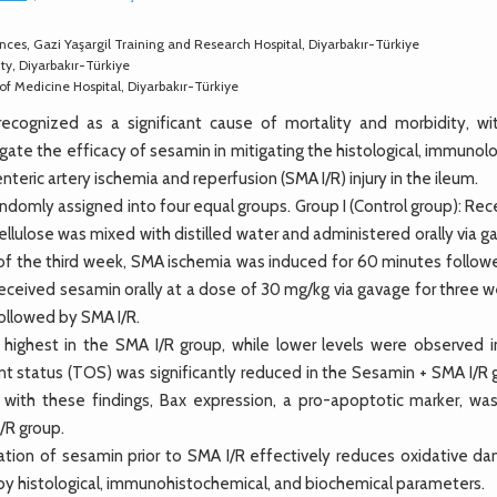
nces, Gazi Yaşargil Training and Research Hospital, Diyarbakır-Türkiye
ty, Diyarbakır-Türkiye
of Medicine Hospital, Diyarbakır-Türkiye
cognized as a significant cause of mortality and morbidity, wit
igate the efficacy of sesamin in mitigating the histological, immunolo
ric artery ischemia and reperfusion (SMA I/R) injury in the ileum.
mly assigned into four equal groups. Group I (Control group): Rec
llulose was mixed with distilled water and administered orally via 
 of the third week, SMA ischemia was induced for 60 minutes follow
Received sesamin orally at a dose of 30 mg/kg via gavage for three 
ollowed by SMA I/R.
ighest in the SMA I/R group, while lower levels were observed i
ant status (TOS) was significantly reduced in the Sesamin + SMA I/R
with these findings, Bax expression, a pro-apoptotic marker, was
/R group.
ation of sesamin prior to SMA I/R effectively reduces oxidative d
 by histological, immunohistochemical, and biochemical parameters.