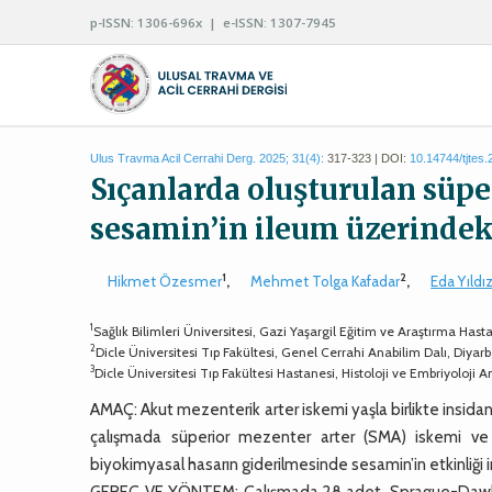
p-ISSN: 1306-696x | e-ISSN: 1307-7945
Ulus Travma Acil Cerrahi Derg. 2025; 31(4):
317-323 | DOI:
10.14744/tjtes
Sıçanlarda oluşturulan süpe
sesamin’in ileum üzerindek
1
2
Hikmet Özesmer
,
Mehmet Tolga Kafadar
,
Eda Yıldı
1
Sağlık Bilimleri Üniversitesi, Gazi Yaşargil Eğitim ve Araştırma Hast
2
Dicle Üniversitesi Tıp Fakültesi, Genel Cerrahi Anabilim Dalı, Diyar
3
Dicle Üniversitesi Tıp Fakültesi Hastanesi, Histoloji ve Embriyoloji 
AMAÇ: Akut mezenterik arter iskemi yaşla birlikte insida
çalışmada süperior mezenter arter (SMA) iskemi ve r
biyokimyasal hasarın giderilmesinde sesamin’in etkinliği 
GEREÇ VE YÖNTEM: Çalışmada 28 adet, Sprague-Dawley cins