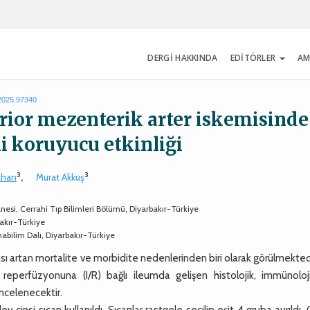
DERGİ HAKKINDA
EDİTÖRLER
AM
.2025.97340
rior mezenterik arter iskemisinde
i koruyucu etkinliği
3
3
zhan
,
Murat Akkuş
anesi, Cerrahi Tıp Bilimleri Bölümü, Diyarbakır-Türkiye
bakır-Türkiye
Anabilim Dalı, Diyarbakır-Türkiye
nsı artan mortalite ve morbidite nedenlerinden biri olarak görülmekted
eperfüzyonuna (I/R) bağlı ileumda gelişen histolojik, immünoloj
incelenecektir.
i sıçan kullanıldı. Sıçanlar rastgele seçilip eşit 4 gruba ayrıldı. 