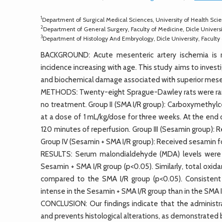
1
Department of Surgical Medical Sciences, University of Health Scie
2
Department of General Surgery, Faculty of Medicine, Dicle Universi
3
Department of Histology And Embryology, Dicle University, Faculty 
BACKGROUND: Acute mesenteric artery ischemia is re
incidence increasing with age. This study aims to invest
and biochemical damage associated with superior mesente
METHODS: Twenty-eight Sprague-Dawley rats were rando
no treatment. Group II (SMA I/R group): Carboxymethylce
at a dose of 1 mL/kg/dose for three weeks. At the end
120 minutes of reperfusion. Group III (Sesamin group): 
Group IV (Sesamin + SMA I/R group): Received sesamin f
RESULTS: Serum malondialdehyde (MDA) levels were h
Sesamin + SMA I/R group (p<0.05). Similarly, total oxid
compared to the SMA I/R group (p<0.05). Consistent 
intense in the Sesamin + SMA I/R group than in the SMA I
CONCLUSION: Our findings indicate that the administr
and prevents histological alterations, as demonstrated