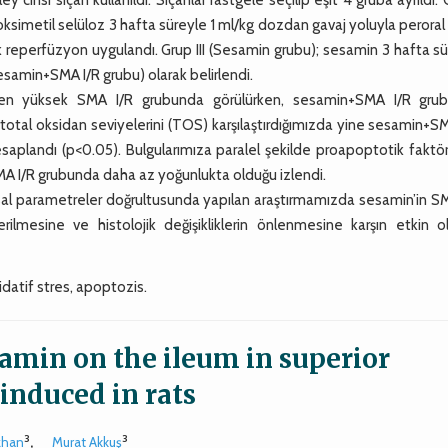
oksimetil selüloz 3 hafta süreyle 1 ml/kg dozdan gavaj yoluyla peroral 
 reperfüzyon uygulandı. Grup III (Sesamin grubu); sesamin 3 hafta s
esamin+SMA I/R grubu) olarak belirlendi.
en yüksek SMA I/R grubunda görülürken, sesamin+SMA I/R gru
otal oksidan seviyelerini (TOS) karşılaştırdığımızda yine sesamin+S
plandı (p<0.05). Bulgularımıza paralel şekilde proapoptotik faktör
A I/R grubunda daha az yoğunlukta olduğu izlendi.
l parametreler doğrultusunda yapılan araştırmamızda sesamin’in SM
ilmesine ve histolojik değişikliklerin önlenmesine karşın etkin o
datif stres, apoptozis.
samin on the ileum in superior
induced in rats
3
3
zhan
,
Murat Akkuş