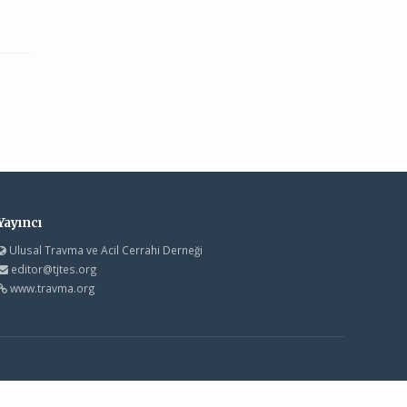
Yayıncı
Ulusal Travma ve Acil Cerrahi Derneği
editor@tjtes.org
www.travma.org