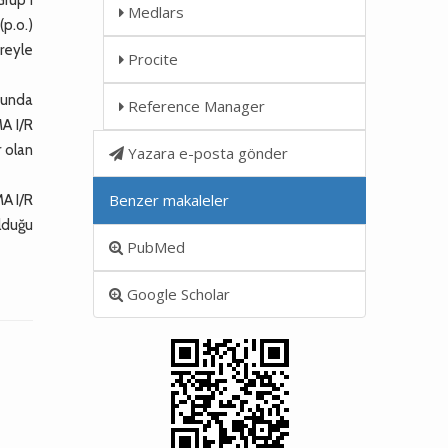
Medlars
(p.o.)
üreyle
Procite
bunda
Reference Manager
MA I/R
 olan
Yazara e-posta gönder
Benzer makaleler
A I/R
lduğu
PubMed
Google Scholar