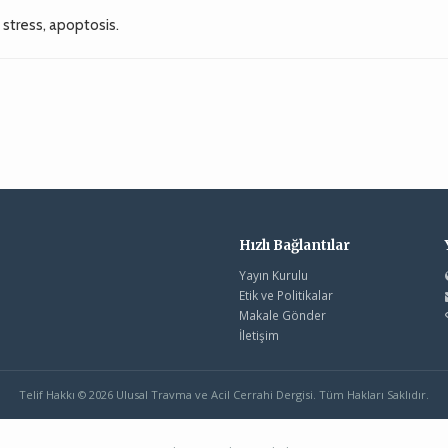
 stress, apoptosis.
Hızlı Bağlantılar
Yayın Kurulu
Etik ve Politikalar
Makale Gönder
İletişim
Telif Hakkı © 2026 Ulusal Travma ve Acil Cerrahi Dergisi. Tüm Hakları Saklıdır.