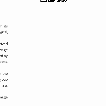
h its
gical,
eived
gavage
ed by
weeks.
n the
 group
 less
amage