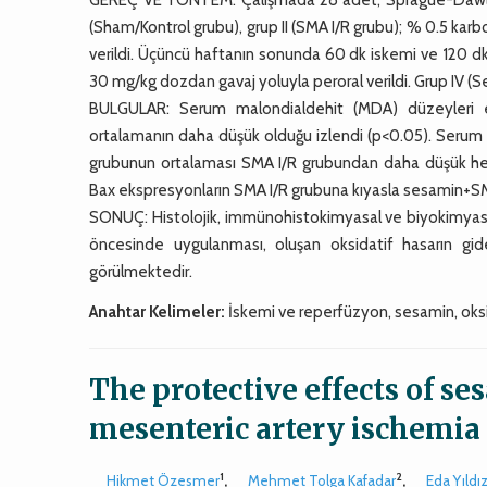
(Sham/Kontrol grubu), grup II (SMA I/R grubu); % 0.5 karb
verildi. Üçüncü haftanın sonunda 60 dk iskemi ve 120 dk
30 mg/kg dozdan gavaj yoluyla peroral verildi. Grup IV (S
BULGULAR: Serum malondialdehit (MDA) düzeyleri 
ortalamanın daha düşük olduğu izlendi (p<0.05). Serum t
grubunun ortalaması SMA I/R grubundan daha düşük hesa
Bax ekspresyonların SMA I/R grubuna kıyasla sesamin+SM
SONUÇ: Histolojik, immünohistokimyasal ve biyokimyasa
öncesinde uygulanması, oluşan oksidatif hasarın gider
görülmektedir.
Anahtar Kelimeler:
İskemi ve reperfüzyon, sesamin, oksi
The protective effects of se
mesenteric artery ischemia 
1
2
Hikmet Özesmer
,
Mehmet Tolga Kafadar
,
Eda Yıldı