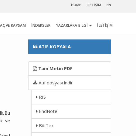
HOME
İLETİŞİM
EN
AÇ VE KAPSAM
İNDEKSLER
YAZARLARA BİLGİ
İLETİŞİM
ATIF KOPYALA
Tam Metin PDF
Atıf dosyası indir
RIS
EndNote
ir. Bu
ik ve
BibTex
Grup I