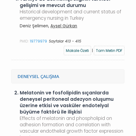
gelişimi ve mevcut durumu
Historical development and current status of
emergency nursing in Turkey
Deniz Şelimen,
Aysel Gürkan
PMID:
19779979
Sayfalar 413 - 415
Makale Özeti
|
Tam Metin PDF
DENEYSEL ÇALIŞMA
2.
Melatonin ve fosfolipidin sıçanlarda
deneysel peritoneal adezyon oluşumu
üzerine etkisi ve vasküler endotelyal
büyüme faktörü ile ilişkisi
Effects of melatonin and phospholipid on
adhesion formation and correlation with
vascular endothelial growth factor expression