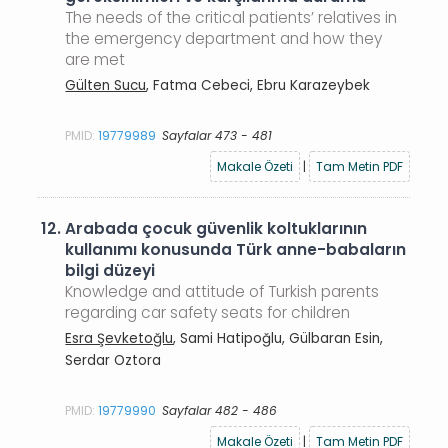
The needs of the critical patients’ relatives in
the emergency department and how they
are met
Gülten Sucu
, Fatma Cebeci, Ebru Karazeybek
PMID:
19779989
Sayfalar 473 - 481
Makale Özeti
|
Tam Metin PDF
12.
Arabada çocuk güvenlik koltuklarının
kullanımı konusunda Türk anne-babaların
bilgi düzeyi
Knowledge and attitude of Turkish parents
regarding car safety seats for children
Esra Şevketoğlu
, Sami Hatipoğlu, Gülbaran Esin,
Serdar Oztora
PMID:
19779990
Sayfalar 482 - 486
Makale Özeti
|
Tam Metin PDF