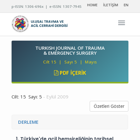
HOME
İLETİŞİM
EN
p-ISSN: 1306-696x | e-ISSN: 1307-7945
Navigas
TURKISH JOURNAL OF TRAUMA
& EMERGENCY SURGERY
Cilt 15 | Sayı 5 | Mayıs
PDF İÇERIK
Cilt: 15 Sayı: 5
- Eylül 2009
Özetleri Göster
DERLEME
1.
Türkiye'de acil hemşireliğinin tarihsel