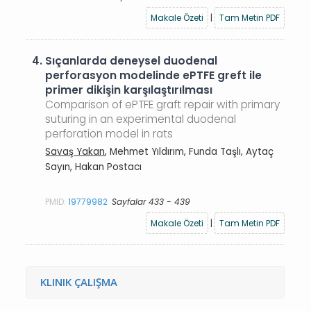
Makale Özeti
|
Tam Metin PDF
4.
Sıçanlarda deneysel duodenal
perforasyon modelinde ePTFE greft ile
primer dikişin karşılaştırılması
Comparison of ePTFE graft repair with primary
suturing in an experimental duodenal
perforation model in rats
Savaş Yakan
, Mehmet Yıldırım, Funda Taşlı, Aytaç
Sayın, Hakan Postacı
PMID:
19779982
Sayfalar 433 - 439
Makale Özeti
|
Tam Metin PDF
KLINIK ÇALIŞMA