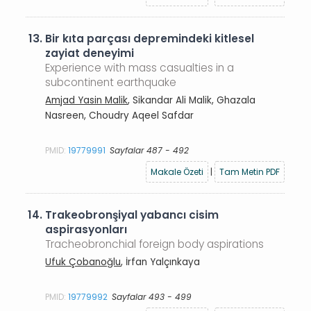
13.
Bir kıta parçası depremindeki kitlesel
zayiat deneyimi
Experience with mass casualties in a
subcontinent earthquake
Amjad Yasin Malik
, Sikandar Ali Malik, Ghazala
Nasreen, Choudry Aqeel Safdar
PMID:
19779991
Sayfalar 487 - 492
Makale Özeti
|
Tam Metin PDF
14.
Trakeobronşiyal yabancı cisim
aspirasyonları
Tracheobronchial foreign body aspirations
Ufuk Çobanoğlu
, İrfan Yalçınkaya
PMID:
19779992
Sayfalar 493 - 499