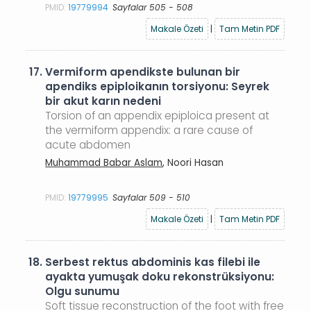
PMID:
19779994
Sayfalar 505 - 508
Makale Özeti
|
Tam Metin PDF
17.
Vermiform apendikste bulunan bir
apendiks epiploikanın torsiyonu: Seyrek
bir akut karın nedeni
Torsion of an appendix epiploica present at
the vermiform appendix: a rare cause of
acute abdomen
Muhammad Babar Aslam
, Noori Hasan
PMID:
19779995
Sayfalar 509 - 510
Makale Özeti
|
Tam Metin PDF
18.
Serbest rektus abdominis kas filebi ile
ayakta yumuşak doku rekonstrüksiyonu:
Olgu sunumu
Soft tissue reconstruction of the foot with free