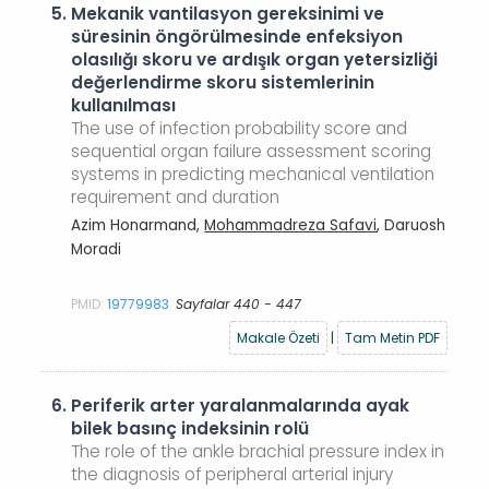
5.
Mekanik vantilasyon gereksinimi ve
süresinin öngörülmesinde enfeksiyon
olasılığı skoru ve ardışık organ yetersizliği
değerlendirme skoru sistemlerinin
kullanılması
The use of infection probability score and
sequential organ failure assessment scoring
systems in predicting mechanical ventilation
requirement and duration
Azim Honarmand,
Mohammadreza Safavi
, Daruosh
Moradi
PMID:
19779983
Sayfalar 440 - 447
Makale Özeti
|
Tam Metin PDF
6.
Periferik arter yaralanmalarında ayak
bilek basınç indeksinin rolü
The role of the ankle brachial pressure index in
the diagnosis of peripheral arterial injury