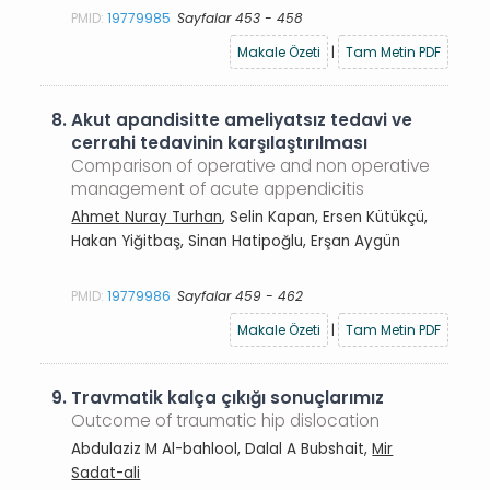
PMID:
19779985
Sayfalar 453 - 458
Makale Özeti
|
Tam Metin PDF
8.
Akut apandisitte ameliyatsız tedavi ve
cerrahi tedavinin karşılaştırılması
Comparison of operative and non operative
management of acute appendicitis
Ahmet Nuray Turhan
, Selin Kapan, Ersen Kütükçü,
Hakan Yiğitbaş, Sinan Hatipoğlu, Erşan Aygün
PMID:
19779986
Sayfalar 459 - 462
Makale Özeti
|
Tam Metin PDF
9.
Travmatik kalça çıkığı sonuçlarımız
Outcome of traumatic hip dislocation
Abdulaziz M Al-bahlool, Dalal A Bubshait,
Mir
Sadat-ali