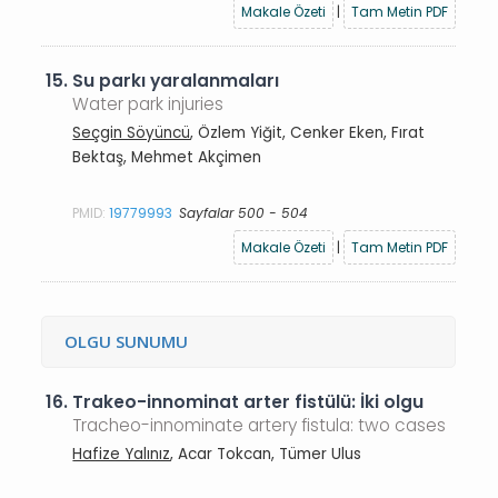
Makale Özeti
|
Tam Metin PDF
15.
Su parkı yaralanmaları
Water park injuries
Seçgin Söyüncü
, Özlem Yiğit, Cenker Eken, Fırat
Bektaş, Mehmet Akçimen
PMID:
19779993
Sayfalar 500 - 504
Makale Özeti
|
Tam Metin PDF
OLGU SUNUMU
16.
Trakeo-innominat arter fistülü: İki olgu
Tracheo-innominate artery fistula: two cases
Hafize Yalınız
, Acar Tokcan, Tümer Ulus