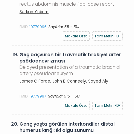
rectus abdominis muscle flap: case report
Serkan Yıldırım
PMID:
19779996
Sayfalar 511 - 514
Makale Özeti
|
Tam Metin PDF
19.
Geç başvuran bir travmatik brakiyel arter
psödoanevrizması
Delayed presentation of a traumatic brachial
artery pseudoaneurysm
James C Forde
, John B Conneely, Sayed Aly
PMID:
19779997
Sayfalar 515 - 517
Makale Özeti
|
Tam Metin PDF
20.
Genç yaşta görülen interkondiler distal
humerus kırığı: İki olgu sunumu