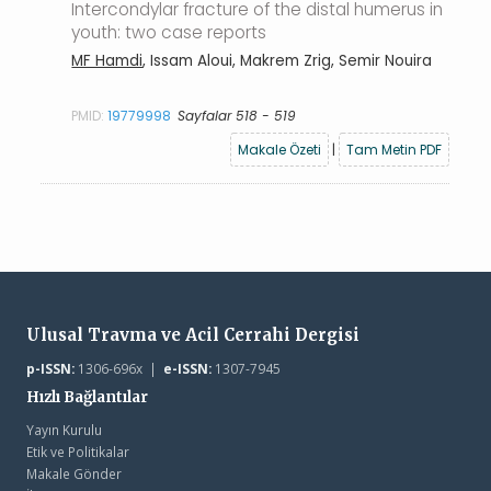
Intercondylar fracture of the distal humerus in
youth: two case reports
MF Hamdi
, Issam Aloui, Makrem Zrig, Semir Nouira
PMID:
19779998
Sayfalar 518 - 519
Makale Özeti
|
Tam Metin PDF
Ulusal Travma ve Acil Cerrahi Dergisi
p-ISSN:
1306-696x |
e-ISSN:
1307-7945
Hızlı Bağlantılar
Yayın Kurulu
Etik ve Politikalar
Makale Gönder