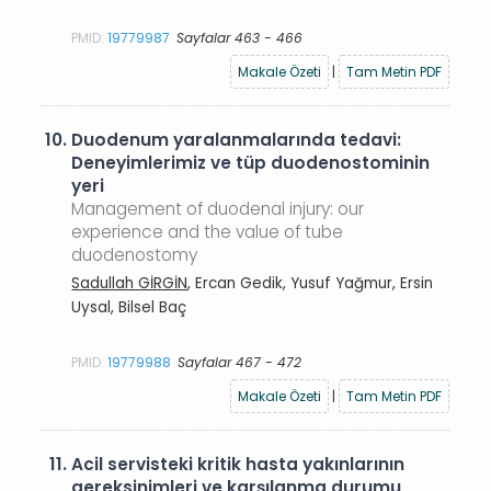
PMID:
19779987
Sayfalar 463 - 466
Makale Özeti
|
Tam Metin PDF
10.
Duodenum yaralanmalarında tedavi:
Deneyimlerimiz ve tüp duodenostominin
yeri
Management of duodenal injury: our
experience and the value of tube
duodenostomy
Sadullah GİRGİN
, Ercan Gedik, Yusuf Yağmur, Ersin
Uysal, Bilsel Baç
PMID:
19779988
Sayfalar 467 - 472
Makale Özeti
|
Tam Metin PDF
11.
Acil servisteki kritik hasta yakınlarının
gereksinimleri ve karşılanma durumu