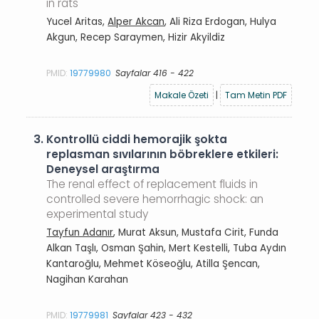
in rats
Yucel Aritas,
Alper Akcan
, Ali Riza Erdogan, Hulya
Akgun, Recep Saraymen, Hizir Akyildiz
PMID:
19779980
Sayfalar 416 - 422
Makale Özeti
|
Tam Metin PDF
3.
Kontrollü ciddi hemorajik şokta
replasman sıvılarının böbreklere etkileri:
Deneysel araştırma
The renal effect of replacement fluids in
controlled severe hemorrhagic shock: an
experimental study
Tayfun Adanır
, Murat Aksun, Mustafa Cirit, Funda
Alkan Taşlı, Osman Şahin, Mert Kestelli, Tuba Aydın
Kantaroğlu, Mehmet Köseoğlu, Atilla Şencan,
Nagihan Karahan
PMID:
19779981
Sayfalar 423 - 432