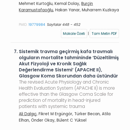
Mehmet Kurtoğlu, Kemal Dolay,
Burçin
Karamustafaoğlu
, Hakan Yanar, Muharrem Kuzkaya
PMID:
19779984
Sayfalar 448 - 452
Makale Özeti
|
Tam Metin PDF
7.
Sistemik travma geçirmiş kafa travmalı
olguların mortalite tahmininde ‘Düzeltilmiş
Akut Fizyoloji ve Kronik Sağlık
Değerlendirme Sistemi’ (APACHE II),
Glasgow Koma Skorundan daha üstündür
The revised Acute Physiology and Chronic
Health Evaluation System (APACHE II) is more
effective than the Glasgow Coma Scale for
prediction of mortality in head-injured
patients with systemic trauma
Ali Dalgıç
, Fikret M Ergüngör, Türker Becan, Atila
Elhan, Önder Okay, Bülent C Yüksel