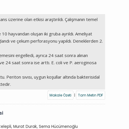
ns üzerine olan etkisi araştırıldı. Çalışmanın temel
10 hayvandan oluşan iki gruba ayrıldı. Ameliyat
 bağlandı ve çekum perforasyonu yapıldı. Deneklerden 2.
emesini engelledi, ayrıca 24 saat sonra alınan
e 24 saat sonra ise arttı. E. coli ve P. aeroginosa
. Periton sıvısı, uygun koşullar altında bakterisidal
tedir.
Makale Özeti
|
Tam Metin PDF
si
 Celepli, Murat Durak, Sema Hücümenoğlu