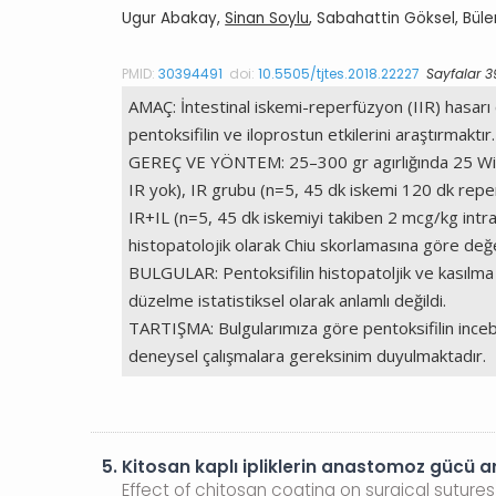
Ugur Abakay,
Sinan Soylu
, Sabahattin Göksel, Bül
PMID:
30394491
doi:
10.5505/tjtes.2018.22227
Sayfalar 
AMAÇ: İntestinal iskemi-reperfüzyon (IIR) hasarı 
pentoksifilin ve iloprostun etkilerini araştırmaktır.
GEREÇ VE YÖNTEM: 25–300 gr agırlığında 25 Wistar
IR yok), IR grubu (n=5, 45 dk iskemi 120 dk repe
IR+IL (n=5, 45 dk iskemiyi takiben 2 mcg/kg int
histopatolojik olarak Chiu skorlamasına göre değe
BULGULAR: Pentoksifilin histopatoljik ve kasılm
düzelme istatistiksel olarak anlamlı değildi.
TARTIŞMA: Bulgularımıza göre pentoksifilin inceba
deneysel çalışmalara gereksinim duyulmaktadır.
5.
Kitosan kaplı ipliklerin anastomoz gücü ar
Effect of chitosan coating on surgical sutur