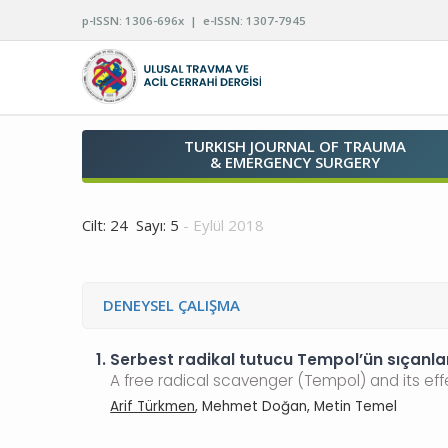
p-ISSN: 1306-696x | e-ISSN: 1307-7945
TURKISH JOURNAL OF TRAUMA
& EMERGENCY SURGERY
Cilt: 24 Sayı: 5
- Eylül 2018
DENEYSEL ÇALIŞMA
1.
Serbest radikal tutucu Tempol’ün sıçanlard
A free radical scavenger (Tempol) and its effe
Arif Türkmen
, Mehmet Doğan, Metin Temel