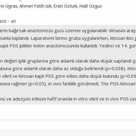
 Ugras, Ahmet Fatih Isik, Ersin Ozturk, Halil Ozguc
405 - 411
iklerin bağırsak anastomozu gücü üzerine uygulanabilir olmasını araşt
nla kaplandı. Laparatomi birinci gruba uygulanırken, kitosan ikici
san kaplı PDS iplikler kolon anastomozunda kullanıldı. Yedinci ve 14. 
ğeri iplik gruplarına göre anlamlı olarak daha düşük saptandı (p<
rubuna göre anlamlı olarak daha az olduğu belirlendi (p=0.038). Kit
vikril ve kitosan kaplı PDS göre etkisi daha düşük bulundu (p<0.05).
sına rağmen (p<0.05), in vivo farklılık görülmedi. The PDS-kitosa
e adezyon etkisini hafif oranda in vitro vikril ve in vivo PDS üze