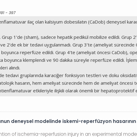
391 - 397
tienflamatuvar ilaç olan kalsiyum dobesilatın (CaDob) deneysel kar
Grup 1’de (sham), sadece hepatik pedikül mobilize edildi. Grup 2’
1 ve 2’de ek bir tedavi uygulanmadı. Grup 3’te (ameliyat sürecin
ika boyunca reperfüze edildi. Grup 4’te (ameliyat öncesi CaDob),
ka boyunca klemplendi ve 90 dakika süreyle reperfüze edildi. İşlem
ri alındı.
 tedavi gruplarında karaciğer fonksiyon testleri ve doku oksidati
patolojik hasarın, hem ameliyat sürecinde hem de ameliyat öncesi t
nflamatuvar etkileriyle ilişkili olarak önemli bir hepatoprotektif e
nun deneysel modelinde iskemi-reperfüzyon hasarının ö
vention of ischemia-reperfusion injury in an experimental mode