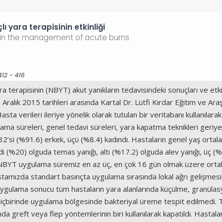
ı yara terapisinin etkinliği
y in the management of acute burns
412 - 416
 terapisinin (NBYT) akut yanıkların tedavisindeki sonuçları ve etkinl
lık 2015 tarihleri arasında Kartal Dr. Lütfi Kırdar Eğitim ve Ara
ta verileri ileriye yönelik olarak tutulan bir veritabanı kullanılarak
ulama süreleri, genel tedavi süreleri, yara kapatma teknikleri geriye
i (%91.6) erkek, üçü (%8.4) kadındı. Hastaların genel yaş ortalama
di (%20) olguda temas yanığı, altı (%17.2) olguda alev yanığı, üç (
i. NBYT uygulama süremiz en az üç, en çok 16 gün olmak üzere orta
stamızda standart basınçta uygulama sırasında lokal ağrı gelişme
. Uygulama sonucu tüm hastaların yara alanlarında küçülme, gran
çbirinde uygulama bölgesinde bakteriyal üreme tespit edilmedi. Tü
 greft veya flep yöntemlerinin biri kullanılarak kapatıldı. Hastala