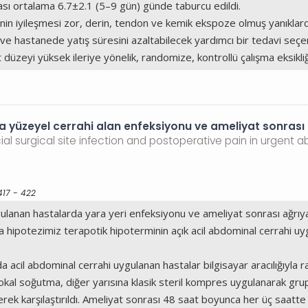
sı ortalama 6.7±2.1 (5–9 gün) günde taburcu edildi.
in iyileşmesi zor, derin, tendon ve kemik ekspoze olmuş yanıklarda
e hastanede yatış süresini azaltabilecek yardımcı bir tedavi seçen
anıt düzeyi yüksek ileriye yönelik, randomize, kontrollü çalışma eksik
 yüzeyel cerrahi alan enfeksiyonu ve ameliyat sonrası 
ial surgical site infection and postoperative pain in urgent 
417 - 422
ulanan hastalarda yara yeri enfeksiyonu ve ameliyat sonrası ağrıya 
a hipotezimiz terapotik hipoterminin açık acil abdominal cerrahi u
il abdominal cerrahi uygulanan hastalar bilgisayar aracılığıyla r
lokal soğutma, diğer yarısına klasik steril kompres uygulanarak grupla
rek karşılaştırıldı. Ameliyat sonrası 48 saat boyunca her üç saatte 