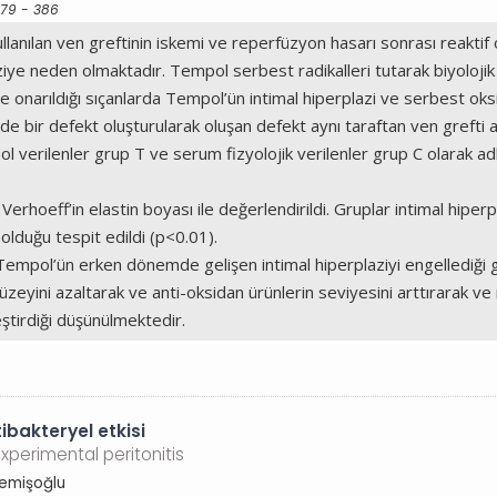
379 - 386
lanılan ven greftinin iskemi ve reperfüzyon hasarı sonrası reaktif 
aziye neden olmaktadır. Tempol serbest radikalleri tutarak biyoloj
e onarıldığı sıçanlarda Tempol’ün intimal hiperplazi ve serbest oksij
ir defekt oluşturularak oluşan defekt aynı taraftan ven grefti alınar
 verilenler grup T ve serum fizyolojik verilenler grup C olarak ad
hoeff’in elastin boyası ile değerlendirildi. Gruplar intimal hiperpl
k olduğu tespit edildi (p<0.01).
empol’ün erken dönemde gelişen intimal hiperplaziyi engellediği g
 düzeyini azaltarak ve anti-oksidan ürünlerin seviyesini arttırarak
eştirdiği düşünülmektedir.
ibakteryel etkisi
experimental peritonitis
Memişoğlu