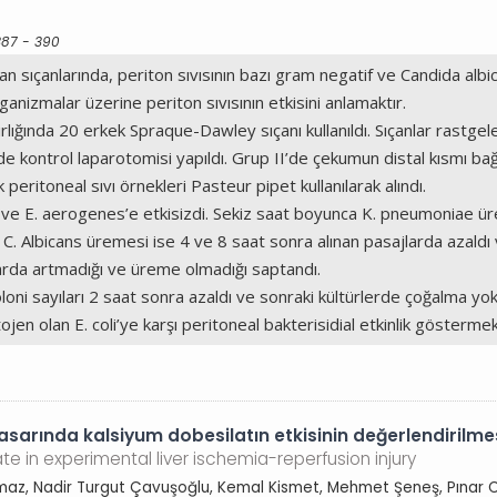
387 - 390
sıçanlarında, periton sıvısının bazı gram negatif ve Candida albica
anizmalar üzerine periton sıvısının etkisini anlamaktır.
nda 20 erkek Spraque-Dawley sıçanı kullanıldı. Sıçanlar rastgele 
 I’de kontrol laparotomisi yapıldı. Grup II’de çekumun distal kısmı
peritoneal sıvı örnekleri Pasteur pipet kullanılarak alındı.
is ve E. aerogenes’e etkisizdi. Sekiz saat boyunca K. pneumoniae ür
C. Albicans üremesi ise 4 ve 8 saat sonra alınan pasajlarda azaldı v
jlarda artmadığı ve üreme olmadığı saptandı.
oni sayıları 2 saat sonra azaldı ve sonraki kültürlerde çoğalma yoktu
tojen olan E. coli’ye karşı peritoneal bakterisidial etkinlik göstermek
sarında kalsiyum dobesilatın etkisinin değerlendirilme
e in experimental liver ischemia-reperfusion injury
oşmaz, Nadir Turgut Çavuşoğlu, Kemal Kismet, Mehmet Şeneş, Pınar