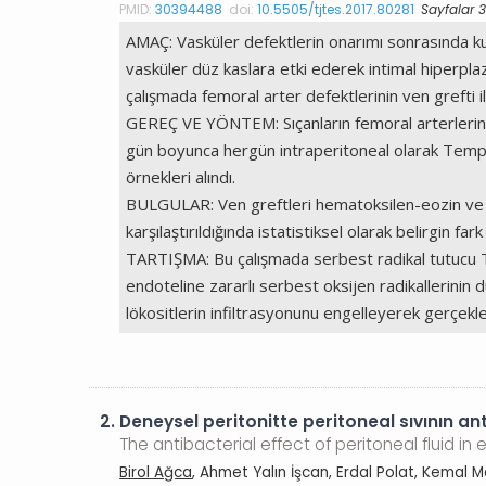
PMID:
30394488
doi:
10.5505/tjtes.2017.80281
Sayfalar 
AMAÇ: Vasküler defektlerin onarımı sonrasında kul
vasküler düz kaslara etki ederek intimal hiperpl
çalışmada femoral arter defektlerinin ven grefti il
GEREÇ VE YÖNTEM: Sıçanların femoral arterlerinde b
gün boyunca hergün intraperitoneal olarak Tempol
örnekleri alındı.
BULGULAR: Ven greftleri hematoksilen-eozin ve Ver
karşılaştırıldığında istatistiksel olarak belirgin far
TARTIŞMA: Bu çalışmada serbest radikal tutucu T
endoteline zararlı serbest oksijen radikallerinin
lökositlerin infiltrasyonunu engelleyerek gerçekl
2.
Deneysel peritonitte peritoneal sıvının ant
The antibacterial effect of peritoneal fluid in 
Birol Ağca
, Ahmet Yalın İşcan, Erdal Polat, Kemal 