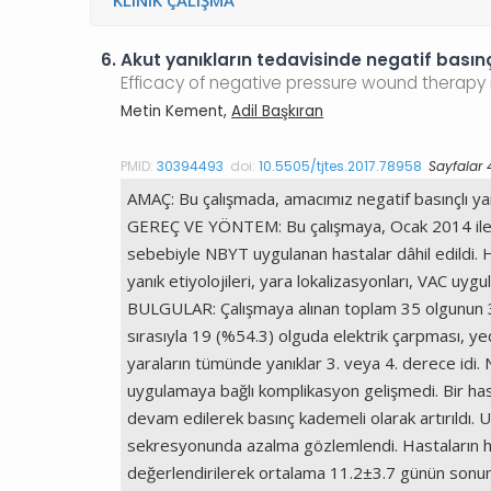
KLINIK ÇALIŞMA
6.
Akut yanıkların tedavisinde negatif basınçl
Efficacy of negative pressure wound therap
Metin Kement,
Adil Başkıran
PMID:
30394493
doi:
10.5505/tjtes.2017.78958
Sayfalar 
AMAÇ: Bu çalışmada, amacımız negatif basınçlı yara
GEREÇ VE YÖNTEM: Bu çalışmaya, Ocak 2014 ile Ara
sebebiyle NBYT uygulanan hastalar dâhil edildi. Has
yanık etiyolojileri, yara lokalizasyonları, VAC uyg
BULGULAR: Çalışmaya alınan toplam 35 olgunun 32’s
sırasıyla 19 (%54.3) olguda elektrik çarpması, ye
yaraların tümünde yanıklar 3. veya 4. derece id
uygulamaya bağlı komplikasyon gelişmedi. Bir ha
devam edilerek basınç kademeli olarak artırıldı
sekresyonunda azalma gözlemlendi. Hastaların hi
değerlendirilerek ortalama 11.2±3.7 günün sonunda