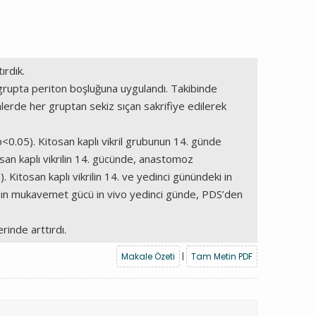
ırdık.
 grupta periton boşluğuna uygulandı. Takibinde
günlerde her gruptan sekiz sıçan sakrifiye edilerek
0.05). Kitosan kaplı vikril grubunun 14. günde
osan kaplı vikrilin 14. gücünde, anastomoz
 Kitosan kaplı vikrilin 14. ve yedinci günündeki in
n’ın mukavemet gücü in vivo yedinci günde, PDS’den
rinde arttırdı.
Makale Özeti
|
Tam Metin PDF