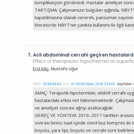
komplikasyon görülmedi. Hastalar ameliyat sonra
TARTIŞMA: Çalışmamızın bulguları ışığında, NBYT’n
kapatılmasına olanak vererek, pansuman sayısını v
literatürde NBYT’nin yanıkta kullanımı ile ilgili k
7.
Acil abdominal cerrahi geçiren hastalarda
Effect of therapeutic hypothermia on superfic
Erol Kılıç
, Mustafa Uğur
PMID:
30394494
doi:
10.5505/tjtes.2018.23345
Sayfalar 
AMAÇ: Terapotik hipoterminin, elektif cerrahi uyg
hastalardaki etkisi net bilinmemektedir. Çalışmad
ve ameliyat sonrası ağrıyı azaltacağıdır.
GEREÇ VE YÖNTEM: 2016–2017 tarihleri arasında ac
sonrası birinci saat içinde steril buz kompres ile 
boyutu, yara tipi, boyutu ve cerrahi süre belirlene