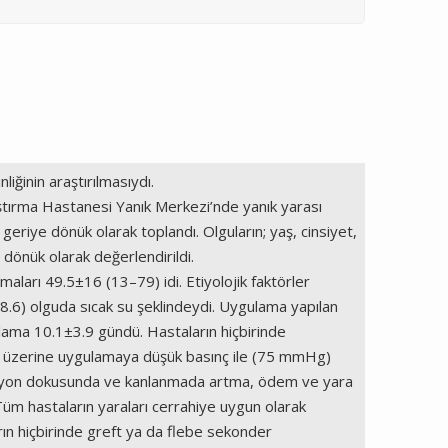
iğinin araştırılmasıydı.
ştırma Hastanesi Yanık Merkezi’nde yanık yarası
 geriye dönük olarak toplandı. Olguların; yaş, cinsiyet,
 dönük olarak değerlendirildi.
ları 49.5±16 (13–79) idi. Etiyolojik faktörler
%8.6) olguda sıcak su şeklindeydi. Uygulama yapılan
lama 10.1±3.9 gündü. Hastaların hiçbirinde
si üzerine uygulamaya düşük basınç ile (75 mmHg)
ülasyon dokusunda ve kanlanmada artma, ödem ve yara
m hastaların yaraları cerrahiye uygun olarak
rın hiçbirinde greft ya da flebe sekonder