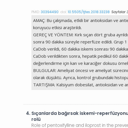
PMID:
30394490
doi:
10.5505/tjtes.2018.33238
Sayfalar 
AMAÇ: Bu çalışmada, etkili bir antioksidan ve an
koruyucu etkisi araştırıldı.
GEREÇ VE YÖNTEM: Kırk sıçan dört gruba ayrıldı. 
sonra 90 dakika süreyle reperfüze edildi. Grup 
CaDob verildi, 60 dakika iskemi sonrası 90 dak
CaDob verildikten sonra, hepatik pedikül 60 daki
değerlendirme için kan ve karaciğer dokusu örnekle
BULGULAR: Ameliyat öncesi ve ameliyat sürecinde
olarak düşüktü. Ayrıca, kontrol grubundaki histo
TARTIŞMA: Kalsiyum dobesilat, antioksidan ve antie
4.
Sıçanlarda bağırsak iskemi-reperfüzyonu
rolü
Role of pentoxifylline and iloprost in the pre