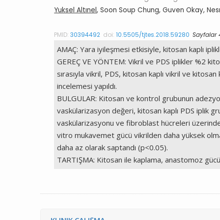
Yuksel Altınel
, Soon Soup Chung, Guven Okay, Nesrin
PMID:
30394492
doi:
10.5505/tjtes.2018.59280
Sayfalar 
AMAÇ: Yara iyileşmesi etkisiyle, kitosan kaplı ipl
GEREÇ VE YÖNTEM: Vikril ve PDS iplikler %2 kitosa
sırasıyla vikril, PDS, kitosan kaplı vikril ve kito
incelemesi yapıldı.
BULGULAR: Kitosan ve kontrol grubunun adezyon de
vaskülarizasyon değeri, kitosan kaplı PDS iplik g
vaskülarizasyonu ve fibroblast hücreleri üzerinde 
vitro mukavemet gücü vikrilden daha yüksek olma
daha az olarak saptandı (p<0.05).
TARTIŞMA: Kitosan ile kaplama, anastomoz gücünü v