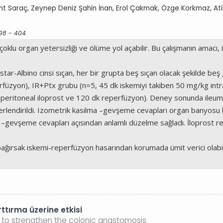
ent Saraç, Zeynep Deniz Şahin İnan, Erol Çakmak, Özge Korkmaz, Ati
398 - 404
çoklu organ yetersizliği ve ölüme yol açabilir. Bu çalışmanın amacı
-Albino cinsi sıçan, her bir grupta beş sıçan olacak şekilde beş 
rfüzyon), IR+Ptx grubu (n=5, 45 dk iskemiyi takiben 50 mg/kg intr
raperitoneal iloprost ve 120 dk reperfüzyon). Deney sonunda ileum
rlendirildi. Izometrik kasılma –gevşeme cevapları organ banyosu ku
a –gevşeme cevapları açısından anlamlı düzelme sağladı. İloprost
ğırsak iskemi-reperfüzyon hasarından korumada ümit verici olabilir. 
ttırma üzerine etkisi
es to strengthen the colonic anastomosis