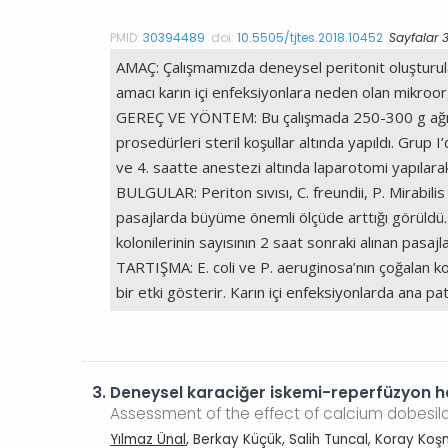
PMID:
30394489
doi:
10.5505/tjtes.2018.10452
Sayfalar 
AMAÇ: Çalışmamızda deneysel peritonit oluşturulan 
amacı karın içi enfeksiyonlara neden olan mikroorg
GEREÇ VE YÖNTEM: Bu çalışmada 250-300 g ağırlığı
prosedürleri steril koşullar altında yapıldı. Grup
ve 4. saatte anestezi altında laparotomi yapılarak 
BULGULAR: Periton sıvısı, C. freundii, P. Mirabil
pasajlarda büyüme önemli ölçüde arttığı görüldü. 
kolonilerinin sayısının 2 saat sonraki alınan pasa
TARTIŞMA: E. coli ve P. aeruginosa’nın çoğalan kol
bir etki gösterir. Karın içi enfeksiyonlarda ana pa
3.
Deneysel karaciğer iskemi-reperfüzyon ha
Assessment of the effect of calcium dobesilat
Yılmaz Ünal
, Berkay Küçük, Salih Tuncal, Koray K