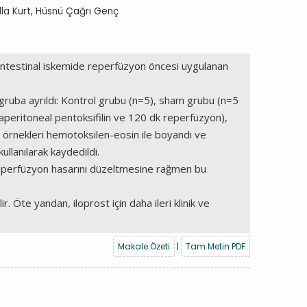
lla Kurt, Hüsnü Çağrı Genç
, intestinal iskemide reperfüzyon öncesi uygulanan
gruba ayrıldı: Kontrol grubu (n=5), sham grubu (n=5
aperitoneal pentoksifilin ve 120 dk reperfüzyon),
 örnekleri hemotoksilen-eosin ile boyandı ve
llanılarak kaydedildi.
 reperfüzyon hasarını düzeltmesine rağmen bu
Öte yandan, iloprost için daha ileri klinik ve
Makale Özeti
|
Tam Metin PDF