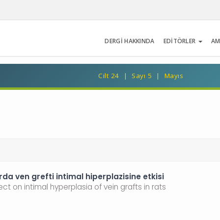
DERGİ HAKKINDA
EDİTÖRLER
AM
Cilt 24 | Sayı 5 | Mayıs
a ven grefti intimal hiperplazisine etkisi
ct on intimal hyperplasia of vein grafts in rats