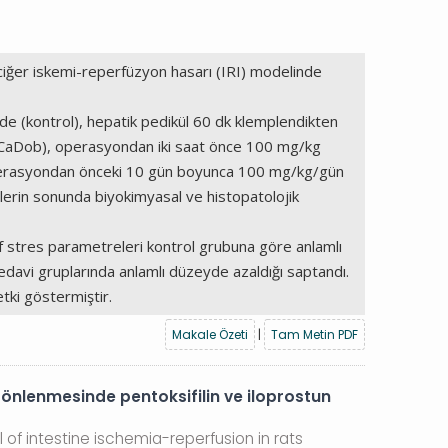
aciğer iskemi-reperfüzyon hasarı (IRI) modelinde
de (kontrol), hepatik pedikül 60 dk klemplendikten
de CaDob), operasyondan iki saat önce 100 mg/kg
 operasyondan önceki 10 gün boyunca 100 mg/kg/gün
lerin sonunda biyokimyasal ve histopatolojik
f stres parametreleri kontrol grubuna göre anlamlı
edavi gruplarında anlamlı düzeyde azaldığı saptandı.
tki göstermiştir.
Makale Özeti
|
Tam Metin PDF
nlenmesinde pentoksifilin ve iloprostun
l of intestine ischemia-reperfusion in rats