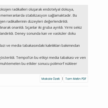
oksijen radikalleri oluşarak endotelyal dokuya,
ik memeranlarda stabilizasyon sağlamaktadır. Bu
en radikallerinin düzeyleri değerlendirildi.
ak onarıldı. Sıçanlar iki gruba ayrıldı. Yirmi sekiz
landırıldı. Deney sonunda kan ve vasküler doku
azi ve media tabakasındaki kalınlıkları bakımından
österildi. Tempol’ün bu etkiyi media tabakası ve ven
 ve muhtemelen bu etkiler sonucu polimorf nükleer
Makale Özeti
|
Tam Metin PDF