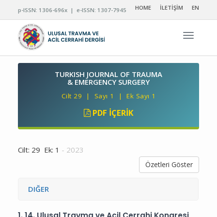
HOME
İLETİŞİM
EN
p-ISSN: 1306-696x | e-ISSN: 1307-7945
Navigas
TURKISH JOURNAL OF TRAUMA
& EMERGENCY SURGERY
Cilt 29 | Sayı 1 | Ek Sayı 1
PDF İÇERIK
Cilt: 29 Ek: 1
- 2023
Özetleri Göster
DIĞER
1.
14. Ulusal Travma ve Acil Cerrahi Kongresi