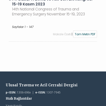
15-19 Kasım 2023
14th National Congress of Trauma and
Emergency Surgery November 15-19, 2023
Sayfalar 1 - 147
Makale Özeti
|
Tam Metin PDF
Ulusal Travma ve Acil Cerrahi Dergisi
p-ISSN:
1306-696x |
e-ISSN:
1307-7945
Hızlı Bağlantılar
Yayın Kurulu