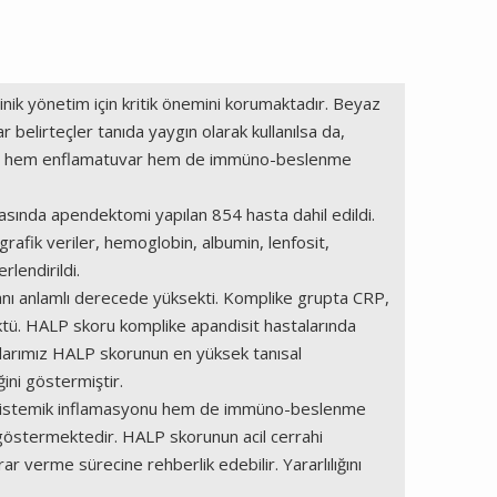
inik yönetim için kritik önemini korumaktadır. Beyaz
belirteçler tanıda yaygın olarak kullanılsa da,
koru, hem enflamatuvar hem de immüno-beslenme
ında apendektomi yapılan 854 hasta dahil edildi.
rafik veriler, hemoglobin, albumin, lenfosit,
lendirildi.
nı anlamlı derecede yüksekti. Komplike grupta CRP,
tü. HALP skoru komplike apandisit hastalarında
çlarımız HALP skorunun en yüksek tanısal
ini göstermiştir.
em sistemik inflamasyonu hem de immüno-beslenme
göstermektedir. HALP skorunun acil cerrahi
rar verme sürecine rehberlik edebilir. Yararlılığını