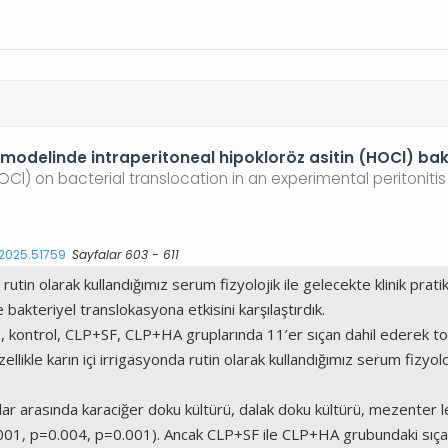
 modelinde intraperitoneal hipokloröz asitin (HOCl) bak
OCl) on bacterial translocation in an experimental peritonitis
.2025.51759
Sayfalar 603 - 611
 rutin olarak kullandığımız serum fizyolojik ile gelecekte klinik pr
bakteriyel translokasyona etkisini karşılaştırdık.
ntrol, CLP+SF, CLP+HA gruplarında 11’er sıçan dahil ederek topla
özellikle karın içi irrigasyonda rutin olarak kullandığımız serum fizyol
arasında karaciğer doku kültürü, dalak doku kültürü, mezenter len
p<0.001, p=0.004, p=0.001). Ancak CLP+SF ile CLP+HA grubundaki sıçan