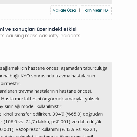
Makale Özeti
|
Tam Metin PDF
i ve sonuçları üzerindeki etkisi
nts causing mass casualty incidents
ini sağlamak için hastane öncesi aşamadan taburculuğa
larına bağlı KYO sonrasında travma hastalarının
dirmektir.
yaralanan travma hastalarının hastane öncesi,
dir. Hasta mortalitesini öngörmek amacıyla, yüksek
sinir ağı modeli kullanılmıştır.
kincil transfer edilirken, 394’ü (%65.0) doğrudan
er (106.0 vs. 74,7 dakika, p<0.001) ve daha düşük
<0.001), vazopresör kullanımı (%43.9 vs. %22.1,
daha yüksekti. Hastane içi ölüm oranı ikincil