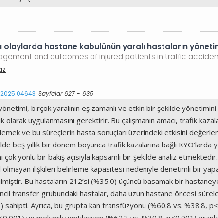
lı olaylarda hastane kabulünün yaralı hastaların yönetim
agement and outcomes of injured patients in traffic accide
az
s.2025.04643
Sayfalar 627 - 635
 yönetimi, birçok yaralının eş zamanlı ve etkin bir şekilde yönetim
k olarak uygulanmasını gerektirir. Bu çalışmanın amacı, trafik kaza
lemek ve bu süreçlerin hasta sonuçları üzerindeki etkisini değerlen
e beş yıllık bir dönem boyunca trafik kazalarına bağlı KYO’larda 
ni çok yönlü bir bakış açısıyla kapsamlı bir şekilde analiz etmekte
olmayan ilişkileri belirleme kapasitesi nedeniyle denetimli bir yapay 
iştir. Bu hastaların 212’si (%35.0) üçüncü basamak bir hastaneye i
incil transfer grubundaki hastalar, daha uzun hastane öncesi sürel
1) sahipti. Ayrıca, bu grupta kan transfüzyonu (%60.8 vs. %38.8, p
0.001) ve mekanik ventilasyon (%62.3 vs. %39.8, p<0.001) oranları 