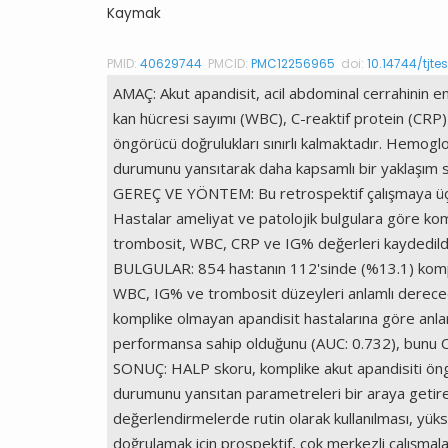
Kaymak
PMID:
40629744
PMCID:
PMC12256965
doi:
10.14744/tjte
AMAÇ: Akut apandisit, acil abdominal cerrahinin en
kan hücresi sayımı (WBC), C-reaktif protein (CRP) 
öngörücü doğrulukları sınırlı kalmaktadır. Hemo
durumunu yansıtarak daha kapsamlı bir yaklaşım su
GEREÇ VE YÖNTEM: Bu retrospektif çalışmaya üçün
Hastalar ameliyat ve patolojik bulgulara göre kom
trombosit, WBC, CRP ve IG% değerleri kaydedildi. 
BULGULAR: 854 hastanın 112'sinde (%13.1) kompli
WBC, IG% ve trombosit düzeyleri anlamlı dereced
komplike olmayan apandisit hastalarına göre anla
performansa sahip olduğunu (AUC: 0.732), bunu CR
SONUÇ: HALP skoru, komplike akut apandisiti öng
durumunu yansıtan parametreleri bir araya getir
değerlendirmelerde rutin olarak kullanılması, yüksek
doğrulamak için prospektif, çok merkezli çalışmalar