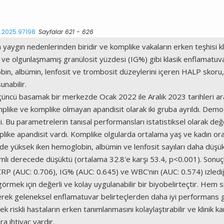
s.2025.97198
Sayfalar 621 - 626
 yaygın nedenlerinden biridir ve komplike vakaların erken teşhisi kl
ve olgunlaşmamış granülosit yüzdesi (IG%) gibi klasik enflamatuvar 
globin, albümin, lenfosit ve trombosit düzeylerini içeren HALP s
nabilir.
cü basamak bir merkezde Ocak 2022 ile Aralık 2023 tarihleri aras
plike ve komplike olmayan apandisit olarak iki gruba ayrıldı. Demog
Bu parametrelerin tanısal performansları istatistiksel olarak değer
ke apandisit vardı. Komplike olgularda ortalama yaş ve kadın ora
e yüksek iken hemoglobin, albümin ve lenfosit sayıları daha düşük
mlı derecede düşüktü (ortalama 32.8'e karşı 53.4, p<0.001). Sonu
P (AUC: 0.706), IG% (AUC: 0.645) ve WBC'nin (AUC: 0.574) izlediğ
örmek için değerli ve kolay uygulanabilir bir biyobelirteçtir. H
erek geleneksel enflamatuvar belirteçlerden daha iyi performans 
 riskli hastaların erken tanımlanmasını kolaylaştırabilir ve klinik ka
a ihtiyaç vardır.