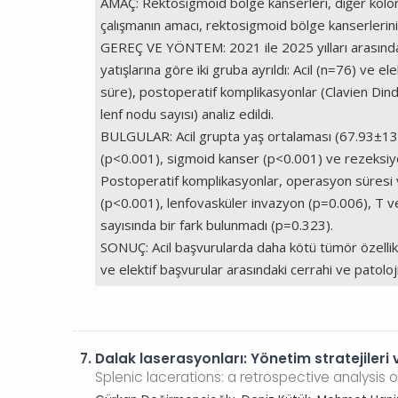
AMAÇ: Rektosigmoid bölge kanserleri, diğer kolore
çalışmanın amacı, rektosigmoid bölge kanserlerinin 
GEREÇ VE YÖNTEM: 2021 ile 2025 yılları arasında 
yatışlarına göre iki gruba ayrıldı: Acil (n=76) ve e
süre), postoperatif komplikasyonlar (Clavien Dindo
lenf nodu sayısı) analiz edildi.
BULGULAR: Acil grupta yaş ortalaması (67.93±13.36
(p<0.001), sigmoid kanser (p<0.001) ve rezeksiy
Postoperatif komplikasyonlar, operasyon süresi v
(p<0.001), lenfovasküler invazyon (p=0.006), T ve 
sayısında bir fark bulunmadı (p=0.323).
SONUÇ: Acil başvurularda daha kötü tümör özellikle
ve elektif başvurular arasındaki cerrahi ve patoloj
7.
Dalak laserasyonları: Yönetim stratejileri v
Splenic lacerations: a retrospective analysi