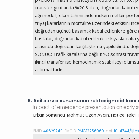
transfer grubunda %20.3 iken, doğrudan kabul edil
ağı modeli, ölüm tahmininde mükemmel bir perfo
triyaj kararlarının mortalite üzerindeki etkisini in
doğrudan üçüncü basamak kabul edilenlere göre (%
hastalar, doğrudan kabul edilenlere kıyasla daha 
arasında doğrudan karşılaştırma yapıldığında, doğr
SONUÇ: Trafik kazalarına bağlı KYO sonrası travm
ikincil transfer ise hemodinamik stabiliteyi olum
artırmaktadır.
6.
Acil servis sunumunun rektosigmoid kanseri
Impact of emergency presentation on early su
Erkan Somuncu
, Mahmut Ozan Aydın, Hatice Telci,
PMID:
40629740
PMCID:
PMC12256960
doi:
10.14744/tjte