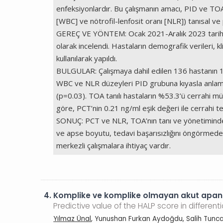
enfeksiyonlardır. Bu çalışmanın amacı, PID ve TOA 
[WBC] ve nötrofil-lenfosit oranı [NLR]) tanısal ve
GEREÇ VE YÖNTEM: Ocak 2021-Aralık 2023 tarihleri
olarak incelendi. Hastaların demografik verileri, k
kullanılarak yapıldı.
BULGULAR: Çalışmaya dahil edilen 136 hastanın 1
WBC ve NLR düzeyleri PID grubuna kıyasla anlamlı
(p=0.03). TOA tanılı hastaların %53.3’ü cerrahi 
göre, PCT’nin 0.21 ng/ml eşik değeri ile cerrahi
SONUÇ: PCT ve NLR, TOA’nın tanı ve yönetiminde de
ve apse boyutu, tedavi başarısızlığını öngörmede yo
merkezli çalışmalara ihtiyaç vardır.
4.
Komplike ve komplike olmayan akut apand
Predictive value of the HALP score in differ
Yılmaz Ünal
, Yunushan Furkan Aydoğdu, Salih Tuncal