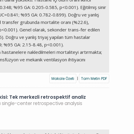
0.348; %95 GA: 0.205-0.585, p<0.001). Eğitilmiş sinir
UC=0.841; %95 GA: 0.782-0.899). Doğru ve yanlış
ncil transfer grubunda mortalite oranı (%22.6),
p<0.001). Genel olarak, sekonder trans-fer edilen
. Doğru ve yanlış triyaj yapılan tüm hastalar
.19; %95 GA: 2.15-8.48, p<0.001).
hastanelere nakledilmeleri mortaliteyi artırmakta;
nsfüzyon ve mekanik ventilasyon ihtiyacını
Makale Özeti
|
Tam Metin PDF
si: Tek merkezli retrospektif analiz
single-center retrospective analysis