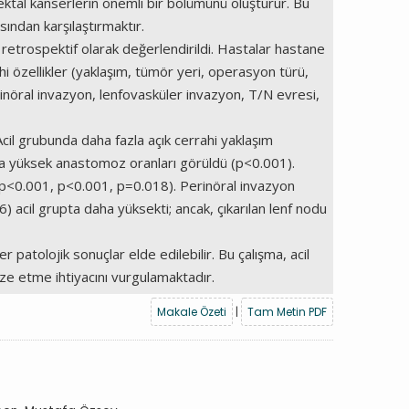
ektal kanserlerin önemli bir bölümünü oluşturur. Bu
sından karşılaştırmaktır.
etrospektif olarak değerlendirildi. Hastalar hastane
ahi özellikler (yaklaşım, tümör yeri, operasyon türü,
rinöral invazyon, lenfovasküler invazyon, T/N evresi,
cil grubunda daha fazla açık cerrahi yaklaşım
ha yüksek anastomoz oranları görüldü (p<0.001).
 (p<0.001, p<0.001, p=0.018). Perinöral invazyon
 acil grupta daha yüksekti; ancak, çıkarılan lenf nodu
patolojik sonuçlar elde edilebilir. Bu çalışma, acil
mize etme ihtiyacını vurgulamaktadır.
Makale Özeti
|
Tam Metin PDF