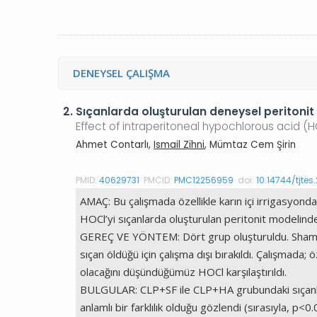
DENEYSEL ÇALIŞMA
2.
Sıçanlarda oluşturulan deneysel peritonit
Effect of intraperitoneal hypochlorous acid (H
Ahmet Contarlı,
Ismail Zihni
, Mümtaz Cem Şirin
PMID:
40629731
PMCID:
PMC12256959
doi:
10.14744/tjtes
AMAÇ: Bu çalışmada özellikle karın içi irrigasyonda
HOCl’yi sıçanlarda oluşturulan peritonit modelinde 
GEREÇ VE YÖNTEM: Dört grup oluşturuldu. Sham, ko
sıçan öldüğü için çalışma dışı bırakıldı. Çalışmada; 
olacağını düşündüğümüz HOCl karşılaştırıldı.
BULGULAR: CLP+SF ile CLP+HA grubundaki sıçanlar 
anlamlı bir farklılık olduğu gözlendi (sırasıyla, 