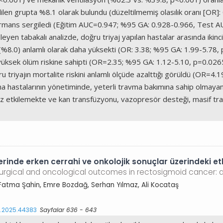
en grupta %8.1 olarak bulundu (düzeltilmemiş olasılık oranı [OR]: 
rmans sergiledi (Eğitim AUC=0.947; %95 GA: 0.928-0.966, Test A
celeyen tabakalı analizde, doğru triyaj yapılan hastalar arasında iki
8.0) anlamlı olarak daha yüksekti (OR: 3.38; %95 GA: 1.99-5.78, 
yüksek ölüm riskine sahipti (OR=2.35; %95 GA: 1.12-5.10, p=0.0265)
u triyajın mortalite riskini anlamlı ölçüde azalttığı görüldü (OR=4
a hastalarının yönetiminde, yeterli travma bakımına sahip olmayan 
suz etkilemekte ve kan transfüzyonu, vazopresör desteği, masif tra
nde erken cerrahi ve onkolojik sonuçlar üzerindeki etki
rgical and oncological outcomes in rectosigmoid cancer: a 
 Fatma Şahin, Emre Bozdağ, Serhan Yılmaz, Ali Kocataş
s.2025.44383
Sayfalar 636 - 643