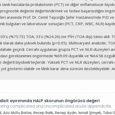
tanılı hastalarda prokalsitonin (PCT) ve diğer enflamatuvar biyobeli
 prognostik değerini değerlendirmek ve tedavi başarısızlığını öngöre
 arasında Prof. Dr. Cemil Taşcıoğlu Şehir Hastanesi’nde PID ve T
linik bulguları ve laboratuvar sonuçları (PCT, CRP, WBC, NLR) kayded
03’ü (%75.73) TOA, 33’ü (%24.26) ise PİH (TOA dışı) tanısı aldı.
 olarak daha yüksek bulundu (p<0.05). Multivaryant analizde, TOA 
müdahale geçirdi. Cerrahi uygulanan grupta PCT ve NLR düzeyleri a
 tedavi gereksinimini öngörmede %69.09 duyarlılık ve %64.58 özgüll
ğerli biyobelirteçlerdir. Yüksek PCT ve NLR düzeyleri, cerrahi müda
l gösterici olabilir ve klinik karar alma sürecini destekleyebilir. A
isit ayırımında HALP skorunun öngörücü değeri
entiating complicated and uncomplicated acute appendicitis
, Aziz Mutlu Barlas, Recep Balık, Recep Aydın, İsmail Şimşek, Tuba