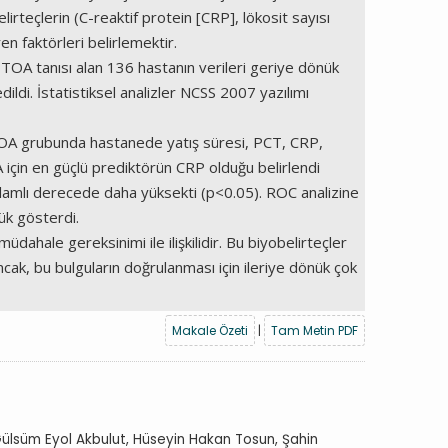
rteçlerin (C-reaktif protein [CRP], lökosit sayısı
n faktörleri belirlemektir.
OA tanısı alan 136 hastanın verileri geriye dönük
ildi. İstatistiksel analizler NCSS 2007 yazılımı
 TOA grubunda hastanede yatış süresi, PCT, CRP,
için en güçlü prediktörün CRP olduğu belirlendi
nlamlı derecede daha yüksekti (p<0.05). ROC analizine
ük gösterdi.
hale gereksinimi ile ilişkilidir. Bu biyobelirteçler
ncak, bu bulguların doğrulanması için ileriye dönük çok
Makale Özeti
|
Tam Metin PDF
 Gülsüm Eyol Akbulut, Hüseyin Hakan Tosun, Şahin