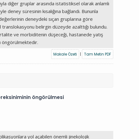
a diğer gruplar arasında istatistiksel olarak anlamlı
yle deney süresinin kısalığına bağlandı. Bununla
a değerlerinin deneydeki sıçan gruplarına göre
l translokasyonu belirgin düzeyde azalttığı bulundu.
rtalite ve morbiditenin düşeceği, hastanede yatış
ğı öngörülmektedir.
Makale Özeti
|
Tam Metin PDF
ereksiniminin öngörülmesi
likasyonlara yol açabilen önemli jinekolojik