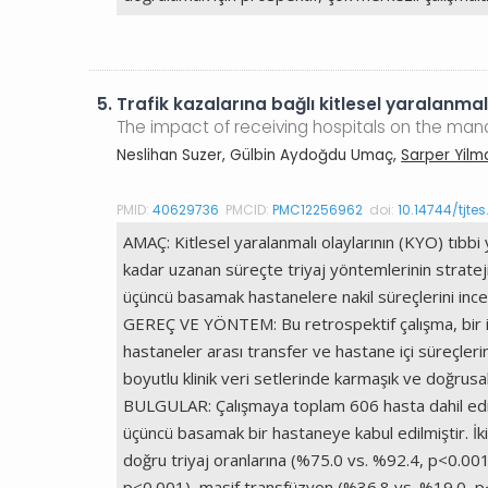
5.
Trafik kazalarına bağlı kitlesel yaralanma
The impact of receiving hospitals on the man
Neslihan Suzer, Gülbin Aydoğdu Umaç,
Sarper Yilm
PMID:
40629736
PMCID:
PMC12256962
doi:
10.14744/tjte
AMAÇ: Kitlesel yaralanmalı olaylarının (KYO) tıbbi
kadar uzanan süreçte triyaj yöntemlerinin strateji
üçüncü basamak hastanelere nakil süreçlerini ince
GEREÇ VE YÖNTEM: Bu retrospektif çalışma, bir ild
hastaneler arası transfer ve hastane içi süreçleri
boyutlu klinik veri setlerinde karmaşık ve doğrusal 
BULGULAR: Çalışmaya toplam 606 hasta dahil edilm
üçüncü basamak bir hastaneye kabul edilmiştir. İk
doğru triyaj oranlarına (%75.0 vs. %92.4, p<0.00
p<0.001), masif transfüzyon (%36.8 vs. %19.0, p<