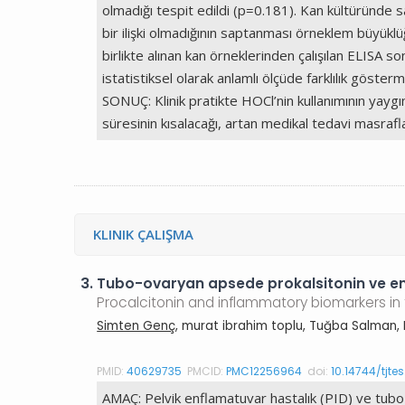
olmadığı tespit edildi (p=0.181). Kan kültüründe 
bir ilişki olmadığının saptanması örneklem büyüklü
birlikte alınan kan örneklerinden çalışılan ELISA 
istatistiksel olarak anlamlı ölçüde farklılık gös
SONUÇ: Klinik pratikte HOCl’nin kullanımının yayg
süresinin kısalacağı, artan medikal tedavi masrafl
KLINIK ÇALIŞMA
3.
Tubo-ovaryan apsede prokalsitonin ve enf
Procalcitonin and inflammatory biomarkers in 
Simten Genç
, murat ibrahim toplu, Tuğba Salman, 
PMID:
40629735
PMCID:
PMC12256964
doi:
10.14744/tjte
AMAÇ: Pelvik enflamatuvar hastalık (PID) ve tubo-o