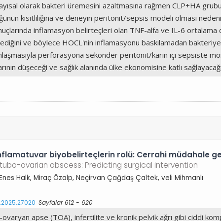
sayısal olarak bakteri üremesini azaltmasına rağmen CLP+HA grubuyl
ğünün kısıtlılığına ve deneyin peritonit/sepsis modeli olması nedeni
sonuçlarında inflamasyon belirteçleri olan TNF-alfa ve IL-6 ortalam
termediğini ve böylece HOCL'nin inflamasyonu baskılamadan bakteriye
ınlaşmasıyla perforasyona sekonder peritonit/karın içi sepsiste mo
arının düşeceği ve sağlık alanında ülke ekonomisine katlı sağlayaca
lamatuvar biyobelirteçlerin rolü: Cerrahi müdahale g
tubo-ovarian abscess: Predicting surgical intervention
Enes Halk, Miraç Özalp, Neçirvan Çağdaş Çaltek, veli Mihmanlı
s.2025.27020
Sayfalar 612 - 620
varyan apse (TOA), infertilite ve kronik pelvik ağrı gibi ciddi komp