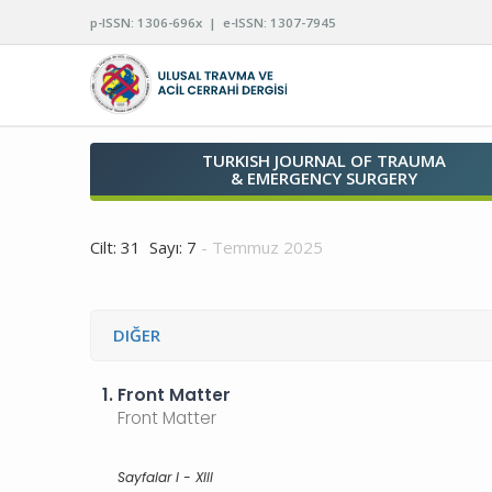
p-ISSN: 1306-696x | e-ISSN: 1307-7945
TURKISH JOURNAL OF TRAUMA
& EMERGENCY SURGERY
Cilt: 31 Sayı: 7
- Temmuz 2025
DIĞER
1.
Front Matter
Front Matter
Sayfalar I - XIII