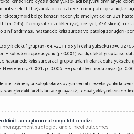
ktal kanserlere kıyasla daha yüksek acil başvuru oranlarıyla kolor
acil ve elektif başvurularını cerrahi ve tümör patoloji sonuçları açı
rektosigmoid bölge kanseri nedeniyle ameliyat edilen 321 hasta r
lektif (n=245). Demografik özellikler (yaş, cinsiyet, ASA skoru), cerr
 sınıflandırması, hastanede kalış süresi) ve patoloji sonuçları (pe
 yıl) elektif gruptan (64.42±11.65 yıl) daha yüksekti (p=0.027). A
on + kolostomi operasyonu (p<0.001) vardı; elektif grupta ise da
e hastanede kalış süresi acil grupta anlamlı olarak daha yüksekti
N evreleri (p<0.001, p=0.006) ve pozitif lenf nodu sayısı (p=0.006)
rine rağmen, onkolojik olarak uygun cerrahi rezeksiyonlarla benzer 
ik sonuçlardaki farklılıkları vurgulayarak, tedavi yaklaşımlarını opti
e klinik sonuçların retrospektif analizi
s of management strategies and clinical outcomes