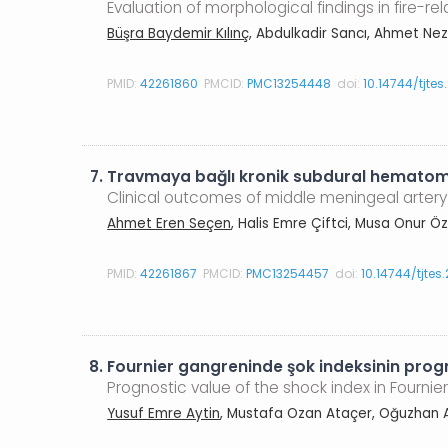
Evaluation of morphological findings in fire-r
Büşra Baydemir Kılınç
, Abdulkadir Sancı, Ahmet Nez
PMID:
42261860
PMCID:
PMC13254448
doi:
10.14744/tjtes
7.
Travmaya bağlı kronik subdural hematomd
Clinical outcomes of middle meningeal arter
Ahmet Eren Seçen
, Halis Emre Çiftci, Musa Onur Öz
PMID:
42261867
PMCID:
PMC13254457
doi:
10.14744/tjte
8.
Fournier gangreninde şok indeksinin progno
Prognostic value of the shock index in Fourni
Yusuf Emre Aytin
, Mustafa Ozan Ataçer, Oğuzhan A