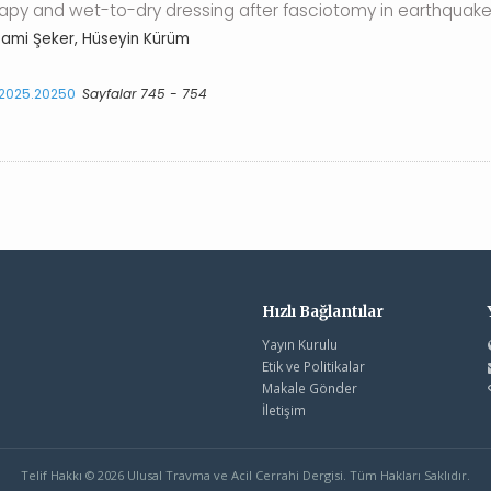
y and wet-to-dry dressing after fasciotomy in earthquake 
Sami Şeker, Hüseyin Kürüm
s.2025.20250
Sayfalar 745 - 754
Hızlı Bağlantılar
Yayın Kurulu
Etik ve Politikalar
Makale Gönder
İletişim
Telif Hakkı © 2026 Ulusal Travma ve Acil Cerrahi Dergisi. Tüm Hakları Saklıdır.