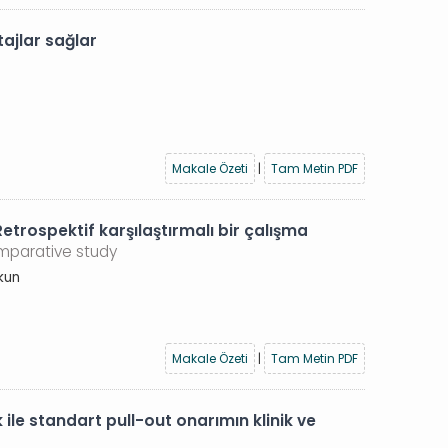
tajlar sağlar
Makale Özeti
|
Tam Metin PDF
 Retrospektif karşılaştırmalı bir çalışma
omparative study
kun
Makale Özeti
|
Tam Metin PDF
 ile standart pull-out onarımın klinik ve