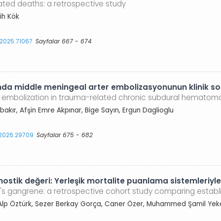
elated deaths: a retrospective study
ih Kök
.2025.71067
Sayfalar 667 - 674
a middle meningeal arter embolizasyonunun klinik so
y embolization in trauma-related chronic subdural hematom
bakır, Afşin Emre Akpınar, Bige Sayın, Ergun Daglioglu
s.2026.29709
Sayfalar 675 - 682
stik değeri: Yerleşik mortalite puanlama sistemleriyle 
er's gangrene: a retrospective cohort study comparing estab
lp Öztürk, Sezer Berkay Gorça, Caner Özer, Muhammed Şamil Yekel