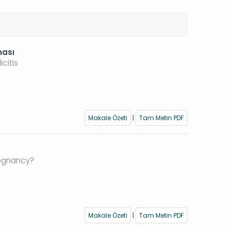
ması
citis
Makale Özeti
|
Tam Metin PDF
regnancy?
Makale Özeti
|
Tam Metin PDF