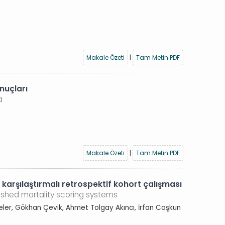
Makale Özeti
|
Tam Metin PDF
nuçları
a
Makale Özeti
|
Tam Metin PDF
karşılaştırmalı retrospektif kohort çalışması
lished mortality scoring systems
er, Gökhan Çevik, Ahmet Tolgay Akıncı, İrfan Coşkun