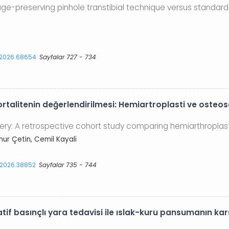
age-preserving pinhole transtibial technique versus standard 
s.2026.68654
Sayfalar 727 - 734
rtalitenin değerlendirilmesi: Hemiartroplasti ve osteosen
urgery: A retrospective cohort study comparing hemiarthropla
Onur Çetin, Cemil Kayali
s.2026.38852
Sayfalar 735 - 744
 basınçlı yara tedavisi ile ıslak-kuru pansumanın karşı