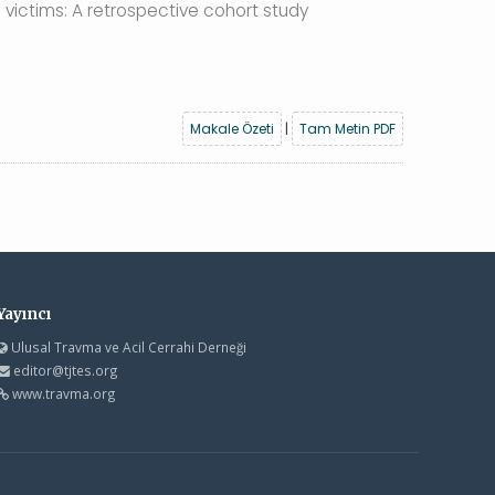
victims: A retrospective cohort study
Makale Özeti
|
Tam Metin PDF
Yayıncı
Ulusal Travma ve Acil Cerrahi Derneği
editor@tjtes.org
www.travma.org