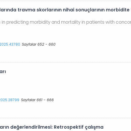
plarında travma skorlarının nihai sonuçlarının morbidit
 in predicting morbidity and mortality in patients with conc
s.2025.43780
Sayfalar 652 - 660
arı
.2025.28799
Sayfalar 661 - 666
arın değerlendirilmesi: Retrospektif çalışma