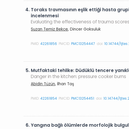
4.
Toraks travmasının eşlik ettiği hasta gru
incelenmesi
Evaluating the effectiveness of trauma scores
Suzan Temiz Bekce
, Dincer Goksuluk
PMID:
42261856
PMCID:
PMC13254447
doi:
10.14744/tjte
5.
Mutfaktaki tehlike: Düdüklü tencere yanıkl
Danger in the kitchen: pressure cooker burns
Abidin Tüzün
, İlhan Taş
PMID:
42261854
PMCID:
PMC13254451
doi:
10.14744/tjtes
6.
Yangına bağlı ölümlerde morfolojik bulgul