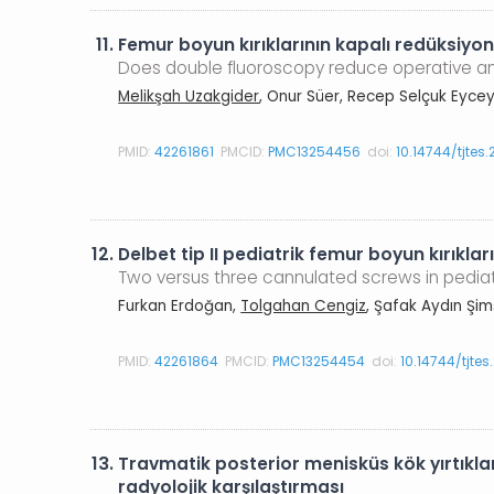
11.
Femur boyun kırıklarının kapalı redüksiyon
Does double fluoroscopy reduce operative and 
Melikşah Uzakgider
, Onur Süer, Recep Selçuk Eycey
PMID:
42261861
PMCID:
PMC13254456
doi:
10.14744/tjtes
12.
Delbet tip II pediatrik femur boyun kırıklar
Two versus three cannulated screws in pediatr
Furkan Erdoğan,
Tolgahan Cengiz
, Şafak Aydın Şi
PMID:
42261864
PMCID:
PMC13254454
doi:
10.14744/tjte
13.
Travmatik posterior menisküs kök yırtıkları
radyolojik karşılaştırması