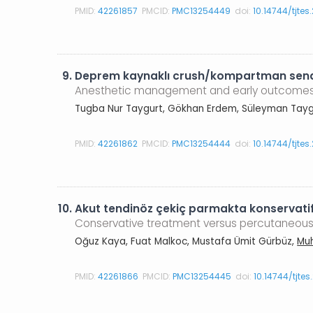
PMID:
42261857
PMCID:
PMC13254449
doi:
10.14744/tjte
9.
Deprem kaynaklı crush/kompartman sendro
Anesthetic management and early outcomes i
Tugba Nur Taygurt, Gökhan Erdem, Süleyman Tayg
PMID:
42261862
PMCID:
PMC13254444
doi:
10.14744/tjte
10.
Akut tendinöz çekiç parmakta konservatif 
Conservative treatment versus percutaneous i
Oğuz Kaya, Fuat Malkoc, Mustafa Ümit Gürbüz,
Mu
PMID:
42261866
PMCID:
PMC13254445
doi:
10.14744/tjte