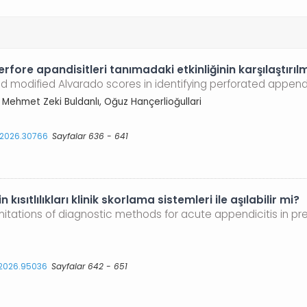
rfore apandisitleri tanımadaki etkinliğinin karşılaştırıl
 modified Alvarado scores in identifying perforated appendi
Mehmet Zeki Buldanlı, Oğuz Hançerlioğullari
s.2026.30766
Sayfalar 636 - 641
ısıtlılıkları klinik skorlama sistemleri ile aşılabilir mi?
mitations of diagnostic methods for acute appendicitis in p
s.2026.95036
Sayfalar 642 - 651