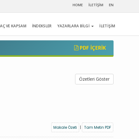
HOME
İLETİŞİM
EN
AÇ VE KAPSAM
İNDEKSLER
YAZARLARA BİLGİ
İLETİŞİM
PDF İÇERIK
Özetleri Göster
Makale Özeti
|
Tam Metin PDF