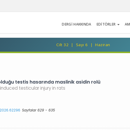
DERGİ HAKKINDA
EDİTÖRLER
AM
Cilt 32 | Sayı 6 | Haziran
duğu testis hasarında maslinik asidin rolü
nduced testicular injury in rats
s.2026.62296
Sayfalar 629 - 635