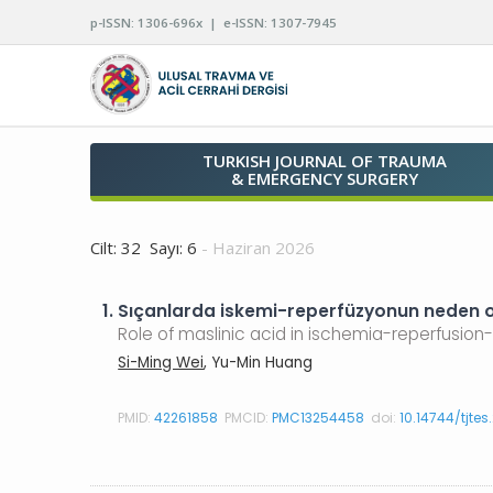
p-ISSN: 1306-696x | e-ISSN: 1307-7945
TURKISH JOURNAL OF TRAUMA
& EMERGENCY SURGERY
Cilt: 32 Sayı: 6
- Haziran 2026
1.
Sıçanlarda iskemi-reperfüzyonun neden ol
Role of maslinic acid in ischemia-reperfusion-i
Si-Ming Wei
, Yu-Min Huang
PMID:
42261858
PMCID:
PMC13254458
doi:
10.14744/tjte