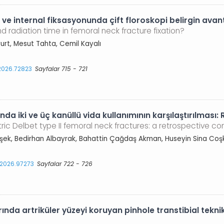
 ve internal fiksasyonunda çift floroskopi belirgin avan
radiation time in femoral neck fracture fixation?
urt, Mesut Tahta, Cemil Kayalı
.2026.72823
Sayfalar 715 - 721
ında iki ve üç kanüllü vida kullanımının karşılaştırılması:
ic Delbet type II femoral neck fractures: a retrospective c
mşek, Bedirhan Albayrak, Bahattin Çağdaş Akman, Huseyin Sina Coş
s.2026.97273
Sayfalar 722 - 726
nda artriküler yüzeyi koruyan pinhole transtibial teknik