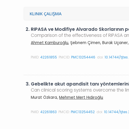
KLINIK ÇALIŞMA
2.
RIPASA ve Modifiye Alvarado Skorlarının pe
Comparison of the effectiveness of RIPASA and
Ahmet Kamburoğlu
, Şebnem Çimen, Burak Uçaner, 
PMID:
42261855
PMCID:
PMC13254446
doi:
10.14744/tjte
3.
Gebelikte akut apandisit tanı yöntemlerinin k
Can clinical scoring systems overcome the li
Murat Özkara,
Mehmet Mert Hıdıroğlu
PMID:
42261863
PMCID:
PMC13254452
doi:
10.14744/tjte