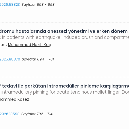
s.2026.58823
Sayfalar 683 - 693
mu hastalarında anestezi yönetimi ve erken dönem son
n patients with earthquake-induced crush and compartmen
urt,
Muhammed Nezih Koç
s.2025.88870
Sayfalar 694 - 701
tedavi ile perkütan intramedüller pinleme karşılaştırm
ntramedullary pinning for acute tendinous mallet finger: Do
hammed Kazez
s.2026.18598
Sayfalar 702 - 714