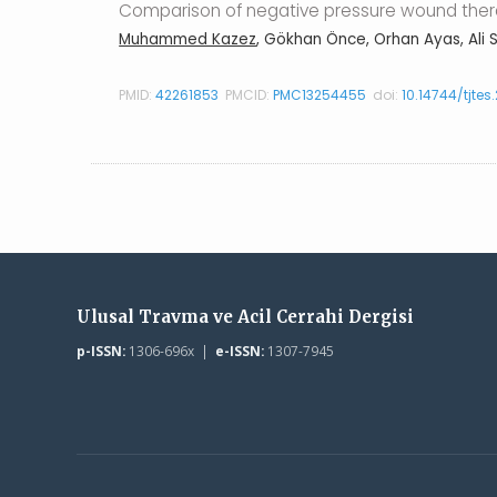
Comparison of negative pressure wound therap
Muhammed Kazez
, Gökhan Önce, Orhan Ayas, Ali 
PMID:
42261853
PMCID:
PMC13254455
doi:
10.14744/tjte
Ulusal Travma ve Acil Cerrahi Dergisi
p-ISSN:
1306-696x |
e-ISSN:
1307-7945