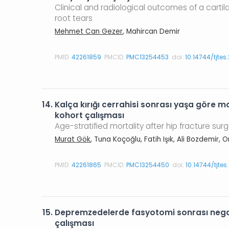
Clinical and radiological outcomes of a cartil
root tears
Mehmet Can Gezer
, Mahircan Demir
PMID:
42261859
PMCID:
PMC13254453
doi:
10.14744/tjte
14.
Kalça kırığı cerrahisi sonrası yaşa göre mo
kohort çalışması
Age-stratified mortality after hip fracture s
Murat Gök
, Tuna Koçoğlu, Fatih Işık, Ali Bozdemir, 
PMID:
42261865
PMCID:
PMC13254450
doi:
10.14744/tjte
15.
Depremzedelerde fasyotomi sonrası negatif
çalışması