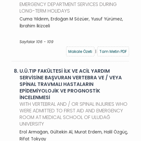
EMERGENCY DEPARTMENT SERVICES DURING
LONG-TERM HOLIDAYS
Cuma Yıldırım, Erdoğan M Sözüer, Yusuf Yürümez,
İbrahim İkizceli
Sayfalar 106 - 109
Makale Özeti
|
Tam Metin PDF
8.
U.Ü.TIP FAKÜLTESİ İLK VE ACİL YARDIM
SERVİSİNE BAŞVURAN VERTEBRA VE / VEYA
SPİNAL TRAVMALI HASTALARIN
EPİDEMİYOLOJİK VE PROGNOSTİK
İNCELENMESİ
WITH VERTEBRAL AND / OR SPINAL INJURIES WHO
WERE ADMITTED TO FIRST AID AND EMERGENCY
ROOM AT MEDICAL SCHOOL OF ULUDAĞ
UNIVERSITY
Erol Armağan, Gültekin Al, Murat Erdem, Halil Özgüç,
Rifat Tokyay