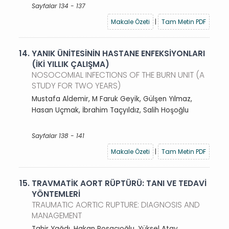
Sayfalar 134 - 137
Makale Özeti
|
Tam Metin PDF
14.
YANIK ÜNİTESİNİN HASTANE ENFEKSİYONLARI
(İKİ YILLIK ÇALIŞMA)
NOSOCOMIAL INFECTIONS OF THE BURN UNIT (A
STUDY FOR TWO YEARS)
Mustafa Aldemir, M Faruk Geyik, Gülşen Yılmaz,
Hasan Uçmak, İbrahim Taçyıldız, Salih Hoşoğlu
Sayfalar 138 - 141
Makale Özeti
|
Tam Metin PDF
15.
TRAVMATİK AORT RÜPTÜRÜ: TANI VE TEDAVİ
YÖNTEMLERİ
TRAUMATIC AORTIC RUPTURE: DIAGNOSIS AND
MANAGEMENT
Tahir Yağdı, Hakan Posacıoğlu, Yüksel Atay,