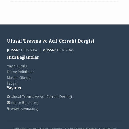
Ulusal Travma ve Acil Cerrahi Dergisi
p-ISSN:
1306-696x |
e-ISSN:
1307-7945
Hızlı Bağlantılar
Yayın Kurulu
Etik ve Politikalar
Makale Gönder
İletişim
Yayıncı
Ulusal Travma ve Acil Cerrahi Derneği
editor@tjtes.org
www.travma.org
Telif Hakkı © 2026 Ulusal Travma ve Acil Cerrahi Dergisi. Tüm Hakları