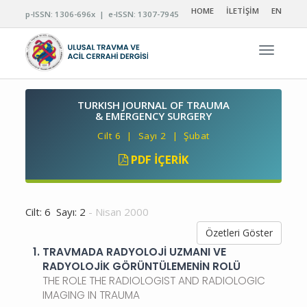
HOME
İLETİŞİM
EN
p-ISSN: 1306-696x | e-ISSN: 1307-7945
Navigas
TURKISH JOURNAL OF TRAUMA
& EMERGENCY SURGERY
Cilt 6 | Sayı 2 | Şubat
PDF İÇERIK
Cilt: 6 Sayı: 2
- Nisan 2000
Özetleri Göster
1.
TRAVMADA RADYOLOJİ UZMANI VE
RADYOLOJİK GÖRÜNTÜLEMENİN ROLÜ
THE ROLE THE RADIOLOGIST AND RADIOLOGIC
IMAGING IN TRAUMA