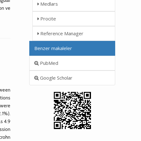
lgular
Medlars
yon ve
Procite
Reference Manager
Benzer makaleler
PubMed
Google Scholar
tween
tions
 were
.1%).
s 4.9
ssion
 crohn