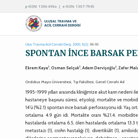
p-ISSN: 1306-696x | e-ISSN: 1307-7945
Ulus Travma Acil Cerrahi Derg. 2000; 6(2):
86-90
SPONTAN İNCE BARSAK P
1
1
1
Ekrem Kaya
, Osman Selçuk
, Adem Dervişoğlu
, Zafer Mal
Ondokuz Mayıs Üniversitesi, Tıp Fakültesi, Genel Cerrahi Ad
1995-1999 yılları arasında kliniğimize akut karın nedeni 
hastaneye başvuru süresi, etyoloji, mortalite ve morbid
14'ü (%2.1) spontan ince barsak perforasyonu idi. Yaş orta
ortalama 4.9 gün idi. Mortalite oranı %21.4, morbidi
hastalarda ortalama 6.5, ölen hastalarda ortalama 13.
metastazı (1), crohn hastalığı (1), divertikülit (1), amilo