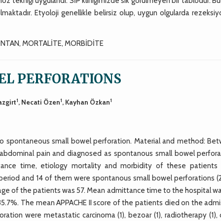
 tekniği uygulandı. SİP kliniğimizde sık görülmeyen bir tablodur. Bu
maktadır. Etyoloji genellikle belirsiz olup, uygun olgularda rezeksi
NTAN, MORTALİTE, MORBİDİTE
EL PERFORATIONS
1
1
1
azgirt
, Necati Özen
, Kayhan Özkan
 to spontaneous small bowel perforation. Material and method: Be
e abdominal pain and diagnosed as spontanous small bowel perfora
tance time, etiology mortality and morbidity of these patients
 period and 14 of them were spontanous small bowel perforations (2
e of the patients was 57. Mean admittance time to the hospital wa
 35.7%. The mean APPACHE II score of the patients died on the admi
ration were metastatic carcinoma (1), bezoar (1), radiotherapy (1),