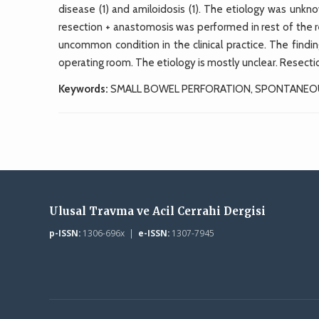
disease (1) and amiloidosis (1). The etiology was unk
resection + anastomosis was performed in rest of the r
uncommon condition in the clinical practice. The findin
operating room. The etiology is mostly unclear. Resecti
Keywords:
SMALL BOWEL PERFORATION, SPONTANEOU
Ulusal Travma ve Acil Cerrahi Dergisi
p-ISSN:
1306-696x |
e-ISSN:
1307-7945