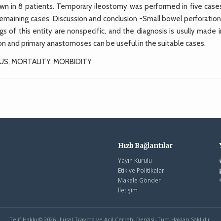
nown in 8 patients. Temporary ileostomy was performed in five case
emaining cases. Discussion and conclusion -Small bowel perforation 
gs of this entity are nonspecific, and the diagnosis is usully made 
on and primary anastomoses can be useful in the suitable cases.
S, MORTALITY, MORBIDITY
Hızlı Bağlantılar
Yayın Kurulu
Etik ve Politikalar
Makale Gönder
İletişim
Telif Hakkı © 2026 Ulusal Travma ve Acil Cerrahi Dergisi. Tüm Hakları Saklıdır.