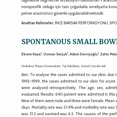
diğerlerine segmenter rezeksiyon-debridman + anastoınoz
nonspesifik olduğu için tanı çoğunlukla ameliyatta konul
primer anastomoz güvenle uygulanabilmektedir.
Anahtar Kelimeler:
İNCE BARSAK PERFORASYONU, SPO
SPONTANOUS SMALL BOW
1
1
1
Ekrem Kaya
, Osman Selçuk
, Adem Dervişoğlu
, Zafer Mal
Ondokuz Mayıs Üniversitesi, Tıp Fakültesi, Genel Cerrahi Ad
Aim: To analyse the cases admitted to our clinic due
1995-1999, the cases admitted to our clinic for acut
were analysed retrospectively. The age, sex, admit
evaluated. Results: 640 patient were admitted in this
Nine of them were male and three were female. Mean ag
days. Mortality rate was 21.4% and morbidity rate was
was 13.3 and survived was 6.5. The causes of the perfo