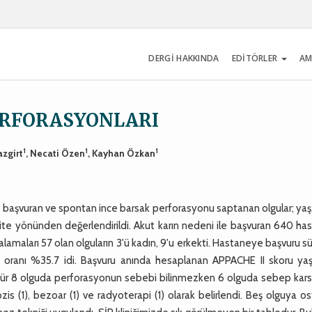
DERGİ HAKKINDA
EDİTÖRLER
AM
ERFORASYONLARI
1
1
1
azgirt
, Necati Özen
, Kayhan Özkan
ile başvuran ve spontan ince barsak perforasyonu saptanan olgular; yaş,
ite yönünden değerlendirildi. Akut karın nedeni ile başvuran 640 ha
lamaları 57 olan olguların 3'ü kadın, 9'u erkekti. Hastaneye başvuru sü
te oranı %35.7 idi. Başvuru anında hesaplanan APPACHE II skoru ya
3 tür 8 olguda perforasyonun sebebi bilinmezken 6 olguda sebep kar
idozis (1), bezoar (1) ve radyoterapi (1) olarak belirlendi. Beş olguya o