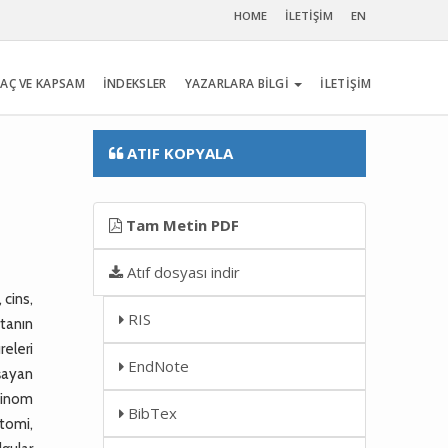
HOME
İLETİŞİM
EN
AÇ VE KAPSAM
İNDEKSLER
YAZARLARA BİLGİ
İLETİŞİM
ATIF KOPYALA
Tam Metin PDF
Atıf dosyası indir
 cins,
RIS
stanın
releri
EndNote
şayan
sinom
BibTex
stomi,