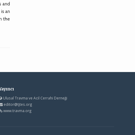
s and
is an
in the
Yayıncı
Ulusal Travma ve Acil Cerrahi Derneği
editor@tjtes.org
www.travma.org