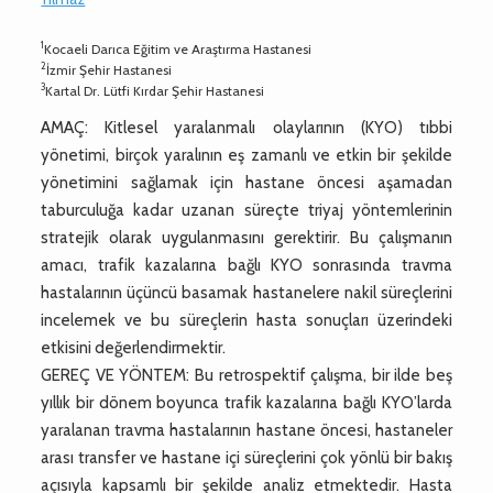
1
Kocaeli Darıca Eğitim ve Araştırma Hastanesi
2
İzmir Şehir Hastanesi
3
Kartal Dr. Lütfi Kırdar Şehir Hastanesi
AMAÇ: Kitlesel yaralanmalı olaylarının (KYO) tıbbi
yönetimi, birçok yaralının eş zamanlı ve etkin bir şekilde
yönetimini sağlamak için hastane öncesi aşamadan
taburculuğa kadar uzanan süreçte triyaj yöntemlerinin
stratejik olarak uygulanmasını gerektirir. Bu çalışmanın
amacı, trafik kazalarına bağlı KYO sonrasında travma
hastalarının üçüncü basamak hastanelere nakil süreçlerini
incelemek ve bu süreçlerin hasta sonuçları üzerindeki
etkisini değerlendirmektir.
GEREÇ VE YÖNTEM: Bu retrospektif çalışma, bir ilde beş
yıllık bir dönem boyunca trafik kazalarına bağlı KYO’larda
yaralanan travma hastalarının hastane öncesi, hastaneler
arası transfer ve hastane içi süreçlerini çok yönlü bir bakış
açısıyla kapsamlı bir şekilde analiz etmektedir. Hasta