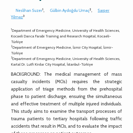
1
2
Neslihan Suzer
,
Gülbin Aydoğdu Umaç
,
Sarper
3
Yilmaz
1
Department of Emergency Medicine, University of Health Sciences,
Kocaeli Darıca Farabi Training and Research Hospital, Kocaeli-
Türkiye
2
Department of Emergency Medicine, İzmir City Hospital, İzmir-
Türkiye
3
Department of Emergency Medicine, University of Health Sciences,
Kartal Dr. Lutfi Kirdar City Hospital, İstanbul-Türkiye
BACKGROUND: The medical management of mass
casualty incidents (MCIs) requires the strategic
application of triage methods from the prehospital
phase to patient discharge, ensuring the simultaneous
and effective treatment of multiple injured individuals.
This study aims to examine the transport processes of
trauma patients to tertiary hospitals following traffic
accidents that result in MCIs, and to evaluate the impact