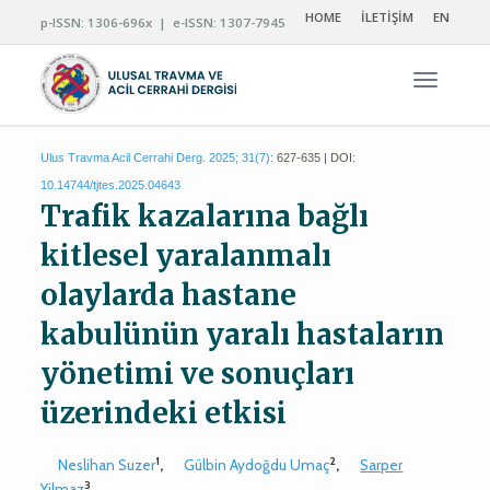
HOME
İLETİŞİM
EN
p-ISSN: 1306-696x | e-ISSN: 1307-7945
Navigas
Ulus Travma Acil Cerrahi Derg. 2025; 31(7):
627-635 | DOI:
10.14744/tjtes.2025.04643
Trafik kazalarına bağlı
kitlesel yaralanmalı
olaylarda hastane
kabulünün yaralı hastaların
yönetimi ve sonuçları
üzerindeki etkisi
1
2
Neslihan Suzer
,
Gülbin Aydoğdu Umaç
,
Sarper
3
Yilmaz