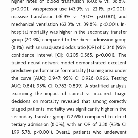
higher rates of blood transfusion (60.8% vs. 38.8%,
p<0.001), vasopressor use (43.9% vs. 22.1%, p<0.001),
massive transfusion (36.8% vs. 19.0%, p<0.001), and
mechanical ventilation (62.3% vs. 39.8%, p<0.001). In-
hospital mortality was higher in the secondary transfer
group (20.3%) compared to the direct admission group
(8.1%), with an unadjusted odds ratio (OR) of 0.348 (95%
confidence interval [CI]: 0.205-0.585, p<0.001). The
trained neural network model demonstrated excellent
predictive performance for mortality (Training area under
the curve [AUC]: 0.947; 95% CI: 0.928-0.966, Testing
AUC: 0.841; 95% CI: 0.782-0.899). A stratified analysis
examining the impact of correct vs. incorrect triage
decisions on mortality revealed that among correctly
triaged patients, mortality was significantly higher in the
secondary transfer group (22.6%) compared to direct
tertiary admission (8.0%), with an OR of 3.38 (95% CI:
1.99-5.78, p<0.001). Overall, patients who underwent