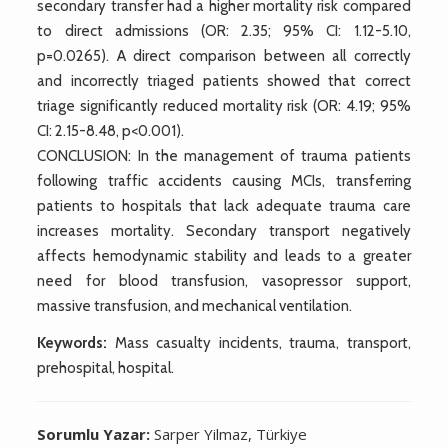
secondary transfer had a higher mortality risk compared
to direct admissions (OR: 2.35; 95% CI: 1.12-5.10,
p=0.0265). A direct comparison between all correctly
and incorrectly triaged patients showed that correct
triage significantly reduced mortality risk (OR: 4.19; 95%
CI: 2.15-8.48, p<0.001).
CONCLUSION: In the management of trauma patients
following traffic accidents causing MCIs, transferring
patients to hospitals that lack adequate trauma care
increases mortality. Secondary transport negatively
affects hemodynamic stability and leads to a greater
need for blood transfusion, vasopressor support,
massive transfusion, and mechanical ventilation.
Keywords:
Mass casualty incidents, trauma, transport,
prehospital, hospital.
Sorumlu Yazar:
Sarper Yilmaz, Türkiye