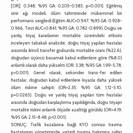
[OR]: 0.348; %95 GA: 0.205-0.585, p<0.001). Eğitilmiş
sinir ağı modeli, ölüm tahmininde mükemmel bir
performans sergiledi (Eğitim AUC=0.947; %95 GA: 0.928-
0.966, Test AUC=0.841; %95 GA: 0.782-0.899). Doğru ve
yanlış triyaj kararlarının mortalite üzerindeki etkisini
inceleyen tabakalı analizde, doğru triyaj yapılan hastalar
arasında ikincil transfer grubunda mortalite oranı (%22.6),
doğrudan üçüncü basamak kabul edilenlere göre (%8.0)
anlamlı olarak daha yüksekti (OR: 3.38; %95 GA: 1.99-5.78,
p<0.001). Genel olarak, sekonder trans-fer edilen
hastalar, doğrudan kabul edilenlere kıyasla daha yüksek
ölüm riskine sahipti (OR=2.35; %95 GA: 1.12-5.10,
p=0.0265). Doğru ve yanlış triyaj yapılan tüm hastalar
arasında doğrudan karşılaştırma yapıldığında, doğru triyajın
mortalite riskini anlamlı ölçüde azalttığı görüldü (OR=4.19;
%95 GA: 2.15-8.48, p<0.001).
SONUÇ: Trafik kazalarına bağlı KYO sonrası travma
hastalarının yönetiminde, yeterli travma bakımına sahip