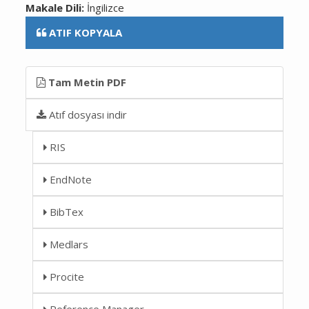
Makale Dili:
İngilizce
ATIF KOPYALA
Tam Metin PDF
Atıf dosyası indir
RIS
EndNote
BibTex
Medlars
Procite
Reference Manager