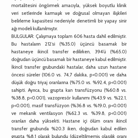
mortalitesini öngörmek amacıyla, yüksek boyutlu klinik
veri setlerinde karmaşık ve doğrusal olmayan ilişkileri
belirleme kapasitesi nedeniyle denetimli bir yapay sinir
ağı modeli kullanılmıştır.
BULGULAR: Çalışmaya toplam 606 hasta dahil edilmiştir.
Bu hastaların 212’si (%35.0) üçüncü basamak bir
hastaneye ikincil transfer edilirken, 394’ü (%65.0)
doğrudan üçüncü basamak bir hastaneye kabul edilmiştir.
İkincil transfer grubundaki hastalar, daha uzun hastane
öncesi süreler (106.0 vs. 74,7 dakika, p<0.001) ve daha
düşük doğru triyaj oranlarına (%75.0 vs. %92.4, p<0.001)
sahipti. Ayrıca, bu grupta kan transfüzyonu (%60.8 vs.
%38.8, p<0.001), vazopresör kullanımı (%43.9 vs. %22.1,
p<0.001), masif transfüzyon (%36.8 vs. %19.0, p<0.001)
ve mekanik ventilasyon (%62.3 vs. %39.8, p<0.001)
oranları daha yüksekti. Hastane içi ölüm oranı ikincil
transfer grubunda %20.3 iken, doğrudan kabul edilen
grupta %8.1 olarak bulundu (düzeltilmemiş olasılık oranı