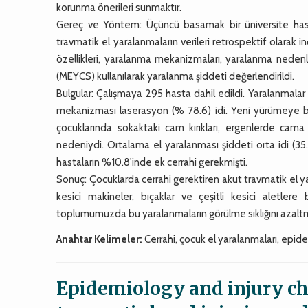
korunma önerileri sunmaktır.
Gereç ve Yöntem: Üçüncü basamak bir üniversite hast
travmatik el yaralanmaların verileri retrospektif olarak i
özellikleri, yaralanma mekanizmaları, yaralanma nedenl
(MEYCS) kullanılarak yaralanma şiddeti değerlendirildi.
Bulgular: Çalışmaya 295 hasta dahil edildi. Yaralanmalar
mekanizması laserasyon (% 78.6) idi. Yeni yürümeye b
çocuklarında sokaktaki cam kırıkları, ergenlerde cama
nedeniydi. Ortalama el yaralanması şiddeti orta idi (3
hastaların %10.8'inde ek cerrahi gerekmişti.
Sonuç: Çocuklarda cerrahi gerektiren akut travmatik el 
kesici makineler, bıçaklar ve çeşitli kesici aletlere
toplumumuzda bu yaralanmaların görülme sıklığını azaltma
Anahtar Kelimeler:
Cerrahi, çocuk el yaralanmaları, epide
Epidemiology and injury cha