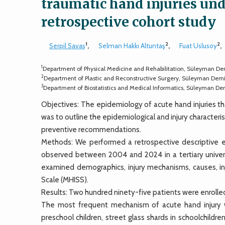
traumatic hand injuries und
retrospective cohort study
1
2
2
Serpil Savaş
,
Selman Hakkı Altuntaş
,
Fuat Uslusoy
,
1
Department of Physical Medicine and Rehabilitation, Süleyman Demi
2
Department of Plastic and Reconstructive Surgery, Süleyman Demire
3
Department of Biostatistics and Medical Informatics, Süleyman Demi
Objectives: The epidemiology of acute hand injuries tha
was to outline the epidemiological and injury characterist
preventive recommendations.
Methods: We performed a retrospective descriptive epi
observed between 2004 and 2024 in a tertiary universi
examined demographics, injury mechanisms, causes, inju
Scale (MHISS).
Results: Two hundred ninety-five patients were enroll
The most frequent mechanism of acute hand injury was
preschool children, street glass shards in schoolchildr