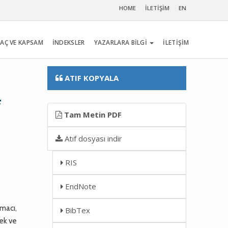
HOME
İLETİŞİM
EN
AÇ VE KAPSAM
İNDEKSLER
YAZARLARA BİLGİ
İLETİŞİM
ATIF KOPYALA
f
Tam Metin PDF
Atıf dosyası indir
RIS
EndNote
macı,
BibTex
mek ve