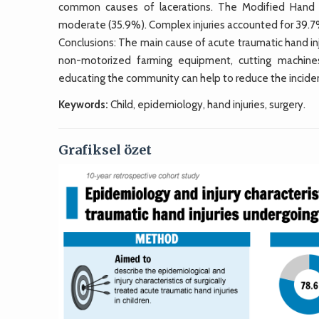
common causes of lacerations. The Modified Hand In
moderate (35.9%). Complex injuries accounted for 39.7% 
Conclusions: The main cause of acute traumatic hand inju
non-motorized farming equipment, cutting machines,
educating the community can help to reduce the incidenc
Keywords:
Child, epidemiology, hand injuries, surgery.
Grafiksel özet