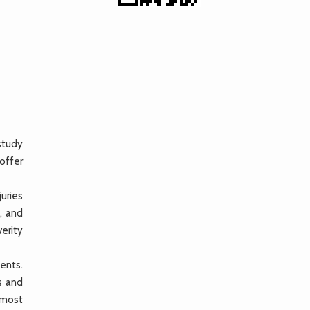
 study
 offer
uries
, and
erity
ents.
s and
e most