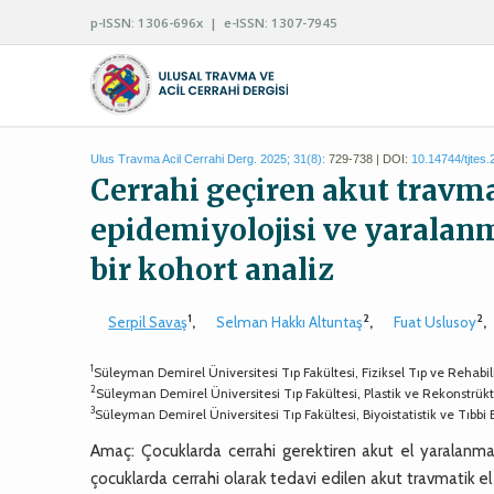
p-ISSN: 1306-696x | e-ISSN: 1307-7945
Ulus Travma Acil Cerrahi Derg. 2025; 31(8):
729-738 | DOI:
10.14744/tjtes
Cerrahi geçiren akut travma
epidemiyolojisi ve yaralanma
bir kohort analiz
1
2
2
Serpil Savaş
,
Selman Hakkı Altuntaş
,
Fuat Uslusoy
,
1
Süleyman Demirel Üniversitesi Tıp Fakültesi, Fiziksel Tıp ve Rehabil
2
Süleyman Demirel Üniversitesi Tıp Fakültesi, Plastik ve Rekonstrükti
3
Süleyman Demirel Üniversitesi Tıp Fakültesi, Biyoistatistik ve Tıbbi 
Amaç: Çocuklarda cerrahi gerektiren akut el yaralanma
çocuklarda cerrahi olarak tedavi edilen akut travmatik el