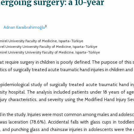
ergoing surgery: a 10-year
3
Adnan Karaibrahimoğlu
rel University Faculty of Medicine, Isparta-Türkiye
l University University Faculty of Medicine, Isparta-Türkiye
rel University University Faculty of Medicine, Isparta-Türkiye
t require surgery in children is poorly defined. The purpose of this
ics of surgically treated acute traumatic hand injuries in children and
demiological study of surgically treated acute traumatic hand inj
ty hospital. The analysis included patients under 18 years of age
ry characteristics, and severity using the Modified Hand Injury Sev
ed in the study. Injuries were most common among males and adolesc
 laceration (78.6%). Accidental falls with glass cups in toddler
en, and punching glass and chainsaw injuries in adolescents were th