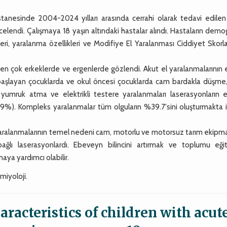
anesinde 2004-2024 yılları arasında cerrahi olarak tedavi edilen
ncelendi. Çalışmaya 18 yaşın altındaki hastalar alındı. Hastaların demo
eri, yaralanma özellikleri ve Modifiye El Yaralanması Ciddiyet Skor
 en çok erkeklerde ve ergenlerde gözlendi. Akut el yaralanmalarının 
aşlayan çocuklarda ve okul öncesi çocuklarda cam bardakla düşme,
 yumruk atma ve elektrikli testere yaralanmaları laserasyonların e
5.9%). Kompleks yaralanmalar tüm olguların %39.7'sini oluşturmakta 
yaralanmalarının temel nedeni cam, motorlu ve motorsuz tarım ekipma
 bağlı laserasyonlardı. Ebeveyn bilincini artırmak ve toplumu eği
ya yardımcı olabilir.
miyoloji.
racteristics of children with acut