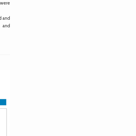
 were
ed and
s and