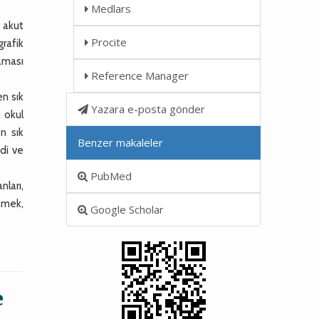
Medlars
 akut
Procite
grafik
laması
Reference Manager
en sık
Yazara e-posta gönder
 okul
n sık
Benzer makaleler
idi ve
PubMed
nları,
tmek,
Google Scholar
e