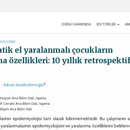
DERGİ HAKKINDA
EDİTÖRLER
AM
.2025.07892
tik el yaralanmalı çocukların
 özellikleri: 10 yıllık retrospekti
3
Adnan Karaibrahimoğlu
itasyon Ana Bilim Dalı, Isparta
f Cerrahi Ana Bilim Dalı, Isparta
Bilişim Ana Bilim Dalı
larının epidemiyolojisi tam olarak bilinmemektedir. Bu çalışmanın a
 yaralanmalarının epidemiyolojisini ve yaralanma özelliklerini belirle