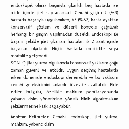
endoskopik olarak başarıyla çıkarıldı, beş hastada ise
mide içinde jilet saptanamadı. Cerrahi girişim 2 (%3)
hastada başarıyla uygulanırken, 63 (%87) hasta ayaktan
konservatif gözlem ve düzenli kontrole çağrılarak
herhangi bir girişim yapılmadan düzeldi. Endoskopi ile
başarılı şekilde jilet çıkarılan hastalar, ilk 2 saat içinde
başvuran olgulardı. Hiçbir hastada morbidite veya
mortalite gelişmedi.
SONUÇ: Jilet yutma olgularında konservatif yaklaşım çoğu
zaman güvenli ve etkilidir. Uygun seçilmiş hastalarda
erken dönemde endoskopi denenebilir ve bu yaklaşım
cerrahi gereksinimini anlamlı düzeyde azaltabilir. Elde
edilen bulgular, özellikle mahkum popülasyonunda
yabancı cisim yönetimine yönelik klinik algoritmaların
şekillenmesine katkı sağlayabilir.
Anahtar Kelimeler:
Cerrahi, endoskopi, jilet yutma,
mahkum, yabancı cisim