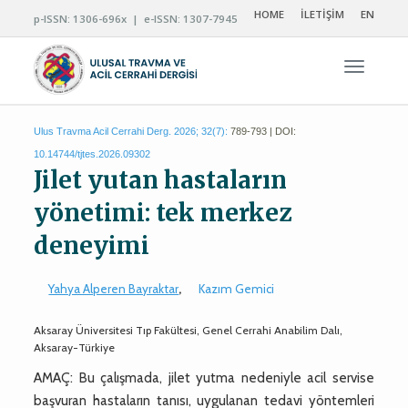
HOME
İLETİŞİM
EN
p-ISSN: 1306-696x | e-ISSN: 1307-7945
Navigas
Ulus Travma Acil Cerrahi Derg. 2026; 32(7):
789-793 | DOI:
10.14744/tjtes.2026.09302
Jilet yutan hastaların
yönetimi: tek merkez
deneyimi
Yahya Alperen Bayraktar
,
Kazım Gemici
Aksaray Üniversitesi Tıp Fakültesi, Genel Cerrahi Anabilim Dalı,
Aksaray-Türkiye
AMAÇ: Bu çalışmada, jilet yutma nedeniyle acil servise
başvuran hastaların tanısı, uygulanan tedavi yöntemleri