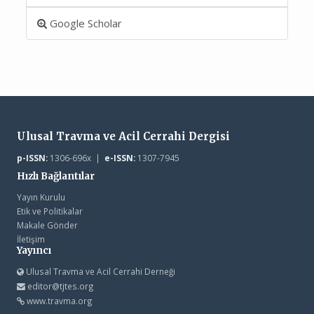
Google Scholar
Ulusal Travma ve Acil Cerrahi Dergisi
p-ISSN:
1306-696x |
e-ISSN:
1307-7945
Hızlı Bağlantılar
Yayın Kurulu
Etik ve Politikalar
Makale Gönder
İletişim
Yayıncı
Ulusal Travma ve Acil Cerrahi Derneği
editor@tjtes.org
www.travma.org