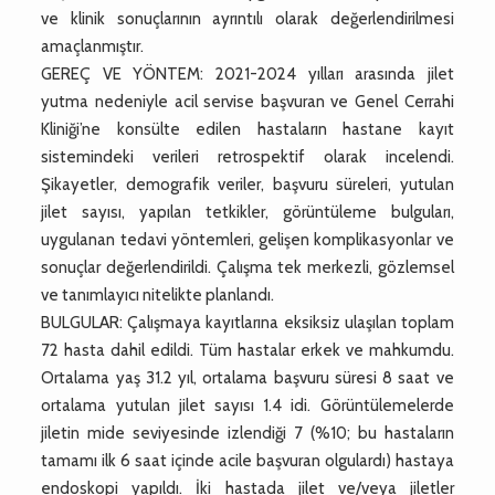
ve klinik sonuçlarının ayrıntılı olarak değerlendirilmesi
amaçlanmıştır.
GEREÇ VE YÖNTEM: 2021-2024 yılları arasında jilet
yutma nedeniyle acil servise başvuran ve Genel Cerrahi
Kliniği’ne konsülte edilen hastaların hastane kayıt
sistemindeki verileri retrospektif olarak incelendi.
Şikayetler, demografik veriler, başvuru süreleri, yutulan
jilet sayısı, yapılan tetkikler, görüntüleme bulguları,
uygulanan tedavi yöntemleri, gelişen komplikasyonlar ve
sonuçlar değerlendirildi. Çalışma tek merkezli, gözlemsel
ve tanımlayıcı nitelikte planlandı.
BULGULAR: Çalışmaya kayıtlarına eksiksiz ulaşılan toplam
72 hasta dahil edildi. Tüm hastalar erkek ve mahkumdu.
Ortalama yaş 31.2 yıl, ortalama başvuru süresi 8 saat ve
ortalama yutulan jilet sayısı 1.4 idi. Görüntülemelerde
jiletin mide seviyesinde izlendiği 7 (%10; bu hastaların
tamamı ilk 6 saat içinde acile başvuran olgulardı) hastaya
endoskopi yapıldı. İki hastada jilet ve/veya jiletler