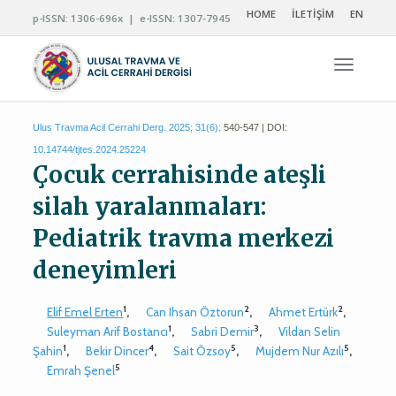
HOME
İLETİŞİM
EN
p-ISSN: 1306-696x | e-ISSN: 1307-7945
Navigas
Ulus Travma Acil Cerrahi Derg. 2025; 31(6):
540-547 | DOI:
10.14744/tjtes.2024.25224
Çocuk cerrahisinde ateşli
silah yaralanmaları:
Pediatrik travma merkezi
deneyimleri
1
2
2
Elif Emel Erten
,
Can Ihsan Öztorun
,
Ahmet Ertürk
,
1
3
Suleyman Arif Bostancı
,
Sabri Demir
,
Vildan Selin
1
4
5
5
Şahin
,
Bekir Dincer
,
Sait Özsoy
,
Mujdem Nur Azılı
,
5
Emrah Şenel