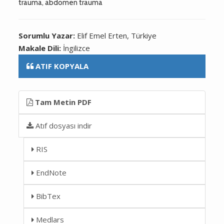
trauma, abdomen trauma
Sorumlu Yazar:
Elif Emel Erten, Türkiye
Makale Dili:
İngilizce
ATIF KOPYALA
Tam Metin PDF
Atıf dosyası indir
RIS
EndNote
BibTex
Medlars