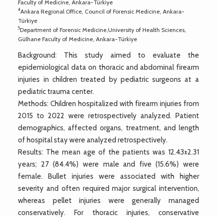
Faculty of Medicine, Ankara-Türkiye
4
Ankara Regional Office, Council of Forensic Medicine, Ankara-
Türkiye
5
Department of Forensic Medicine,University of Health Sciences,
Gülhane Faculty of Medicine, Ankara-Türkiye
Background: This study aimed to evaluate the
epidemiological data on thoracic and abdominal firearm
injuries in children treated by pediatric surgeons at a
pediatric trauma center.
Methods: Children hospitalized with firearm injuries from
2015 to 2022 were retrospectively analyzed. Patient
demographics, affected organs, treatment, and length
of hospital stay were analyzed retrospectively.
Results: The mean age of the patients was 12.43±2.31
years; 27 (84.4%) were male and five (15.6%) were
female. Bullet injuries were associated with higher
severity and often required major surgical intervention,
whereas pellet injuries were generally managed
conservatively. For thoracic injuries, conservative