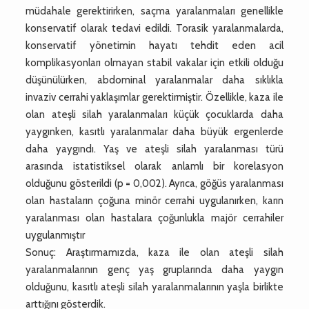
müdahale gerektirirken, saçma yaralanmaları genellikle
konservatif olarak tedavi edildi. Torasik yaralanmalarda,
konservatif yönetimin hayatı tehdit eden acil
komplikasyonları olmayan stabil vakalar için etkili olduğu
düşünülürken, abdominal yaralanmalar daha sıklıkla
invaziv cerrahi yaklaşımlar gerektirmiştir. Özellikle, kaza ile
olan ateşli silah yaralanmaları küçük çocuklarda daha
yaygınken, kasıtlı yaralanmalar daha büyük ergenlerde
daha yaygındı. Yaş ve ateşli silah yaralanması türü
arasında istatistiksel olarak anlamlı bir korelasyon
olduğunu gösterildi (p = 0,002). Ayrıca, göğüs yaralanması
olan hastaların çoğuna minör cerrahi uygulanırken, karın
yaralanması olan hastalara çoğunlukla majör cerrahiler
uygulanmıştır
Sonuç: Araştırmamızda, kaza ile olan ateşli silah
yaralanmalarının genç yaş gruplarında daha yaygın
olduğunu, kasıtlı ateşli silah yaralanmalarının yaşla birlikte
arttığını gösterdik.