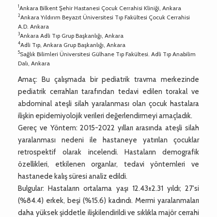
1
Ankara Bilkent Şehir Hastanesi Çocuk Cerrahisi Kliniği, Ankara
2
Ankara Yıldırım Beyazıt Üniversitesi Tıp Fakültesi Çocuk Cerrahisi
A.D. Ankara
3
Ankara Adli Tıp Grup Başkanlığı, Ankara
4
Adli Tıp, Ankara Grup Başkanlığı, Ankara
5
Sağlık Bilimleri Üniversitesi Gülhane Tıp Fakültesi. Adli Tıp Anabilim
Dalı, Ankara
Amaç: Bu çalışmada bir pediatrik travma merkezinde
pediatrik cerrahları tarafından tedavi edilen torakal ve
abdominal ateşli silah yaralanması olan çocuk hastalara
ilişkin epidemiyolojik verileri değerlendirmeyi amaçladık.
Gereç ve Yöntem: 2015-2022 yılları arasında ateşli silah
yaralanması nedeni ile hastaneye yatırılan çocuklar
retrospektif olarak incelendi. Hastaların demografik
özellikleri, etkilenen organlar, tedavi yöntemleri ve
hastanede kalış süresi analiz edildi.
Bulgular: Hastaların ortalama yaşı 12.43±2.31 yıldı; 27'si
(%84.4) erkek, beşi (%15.6) kadındı. Mermi yaralanmaları
daha yüksek şiddetle ilişkilendirildi ve sıklıkla majör cerrahi