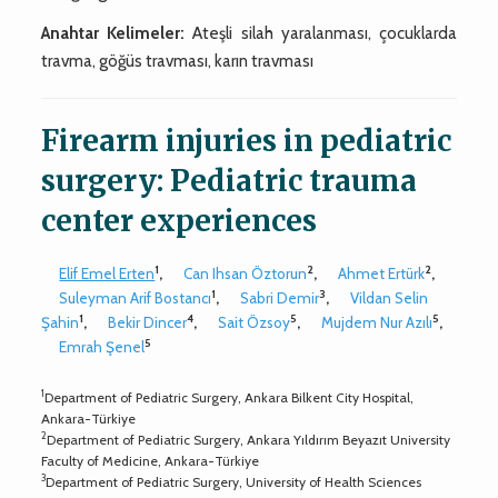
Anahtar Kelimeler:
Ateşli silah yaralanması, çocuklarda
travma, göğüs travması, karın travması
Firearm injuries in pediatric
surgery: Pediatric trauma
center experiences
1
2
2
Elif Emel Erten
,
Can Ihsan Öztorun
,
Ahmet Ertürk
,
1
3
Suleyman Arif Bostancı
,
Sabri Demir
,
Vildan Selin
1
4
5
5
Şahin
,
Bekir Dincer
,
Sait Özsoy
,
Mujdem Nur Azılı
,
5
Emrah Şenel
1
Department of Pediatric Surgery, Ankara Bilkent City Hospital,
Ankara-Türkiye
2
Department of Pediatric Surgery, Ankara Yıldırım Beyazıt University
Faculty of Medicine, Ankara-Türkiye
3
Department of Pediatric Surgery, University of Health Sciences