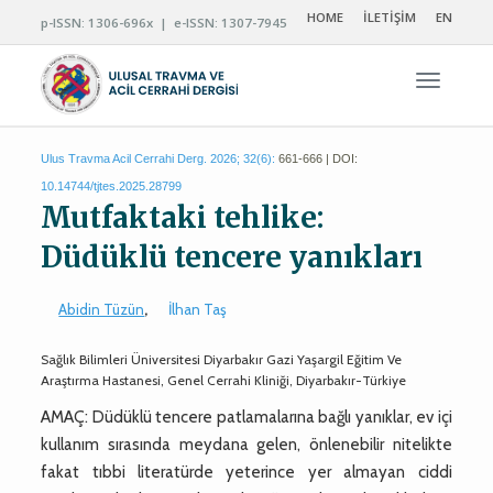
HOME
İLETİŞİM
EN
p-ISSN: 1306-696x | e-ISSN: 1307-7945
Navigas
Ulus Travma Acil Cerrahi Derg. 2026; 32(6):
661-666 | DOI:
10.14744/tjtes.2025.28799
Mutfaktaki tehlike:
Düdüklü tencere yanıkları
Abidin Tüzün
,
İlhan Taş
Sağlık Bilimleri Üniversitesi Diyarbakır Gazi Yaşargil Eğitim Ve
Araştırma Hastanesi, Genel Cerrahi Kliniği, Diyarbakır-Türkiye
AMAÇ: Düdüklü tencere patlamalarına bağlı yanıklar, ev içi
kullanım sırasında meydana gelen, önlenebilir nitelikte
fakat tıbbi literatürde yeterince yer almayan ciddi