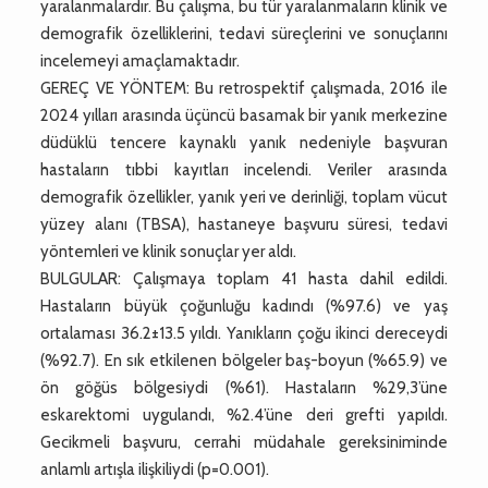
yaralanmalardır. Bu çalışma, bu tür yaralanmaların klinik ve
demografik özelliklerini, tedavi süreçlerini ve sonuçlarını
incelemeyi amaçlamaktadır.
GEREÇ VE YÖNTEM: Bu retrospektif çalışmada, 2016 ile
2024 yılları arasında üçüncü basamak bir yanık merkezine
düdüklü tencere kaynaklı yanık nedeniyle başvuran
hastaların tıbbi kayıtları incelendi. Veriler arasında
demografik özellikler, yanık yeri ve derinliği, toplam vücut
yüzey alanı (TBSA), hastaneye başvuru süresi, tedavi
yöntemleri ve klinik sonuçlar yer aldı.
BULGULAR: Çalışmaya toplam 41 hasta dahil edildi.
Hastaların büyük çoğunluğu kadındı (%97.6) ve yaş
ortalaması 36.2±13.5 yıldı. Yanıkların çoğu ikinci dereceydi
(%92.7). En sık etkilenen bölgeler baş-boyun (%65.9) ve
ön göğüs bölgesiydi (%61). Hastaların %29,3’üne
eskarektomi uygulandı, %2.4’üne deri grefti yapıldı.
Gecikmeli başvuru, cerrahi müdahale gereksiniminde
anlamlı artışla ilişkiliydi (p=0.001).