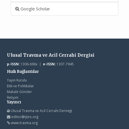
Google Scholar
Ulusal Travma ve Acil Cerrahi Dergisi
p-ISSN:
1306-696x |
e-ISSN:
1307-7945
Hızlı Bağlantılar
Yayın Kurulu
Etik ve Politikalar
Makale Gönder
İletişim
Yayıncı
Ulusal Travma ve Acil Cerrahi Derneği
editor@tjtes.org
www.travma.org