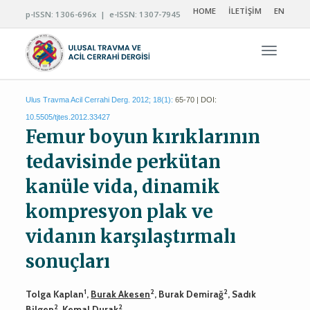
HOME
İLETİŞİM
EN
p-ISSN: 1306-696x | e-ISSN: 1307-7945
Navigas
Ulus Travma Acil Cerrahi Derg. 2012; 18(1):
65-70 | DOI:
10.5505/tjtes.2012.33427
Femur boyun kırıklarının
tedavisinde perkütan
kanüle vida, dinamik
kompresyon plak ve
vidanın karşılaştırmalı
sonuçları
1
2
2
Tolga Kaplan
,
Burak Akesen
, Burak Demirağ
, Sadık
2
2
Bilgen
, Kemal Durak