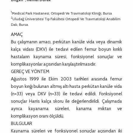
1
Medical Park Hastanesi, Ortopedi Ve Travmatoloji Kliniği, Bursa
2
Uludağ Üniversitesi Tıp Fakültesi Ortopedi Ve Travmatoloji Anabilim
Dalı, Bursa.
AMAÇ
Bu çalışmanın amacı, perkütan kanüle vida veya dinamik
kalça vidası (DKV) ile tedavi edilen femur boyun kırıklı
hastaların kaynama süresi, fonksiyonel sonuçlar ve
komplikasyonlar açısından karşılaştırılmasıdır.
GEREÇ VE YÖNTEM
Ağustos 1999 ile Ekim 2003 tarihleri arasında femur
boyun kırığı bulunan altmış altı hasta perkütan kanüle vida
(n=33) veya DKV (n=33) ile tedavi edildi. Fonksiyonel
sonuçlar Harris kalça skoru ile değerlendirildi. Çalışmada
ayrıca kayanama süreleri, kanama miktarı ve
komplikasyon oranı ölçüldü.
BULGULAR
Kaynama süreleri ve fonksiyonel sonuçlar açısından iki