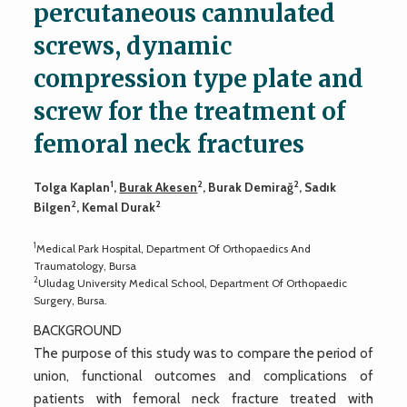
percutaneous cannulated
screws, dynamic
compression type plate and
screw for the treatment of
femoral neck fractures
1
2
2
Tolga Kaplan
,
Burak Akesen
, Burak Demirağ
, Sadık
2
2
Bilgen
, Kemal Durak
1
Medical Park Hospital, Department Of Orthopaedics And
Traumatology, Bursa
2
Uludag University Medical School, Department Of Orthopaedic
Surgery, Bursa.
BACKGROUND
The purpose of this study was to compare the period of
union, functional outcomes and complications of
patients with femoral neck fracture treated with