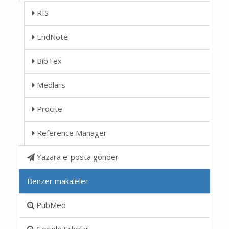
RIS
EndNote
BibTex
Medlars
Procite
Reference Manager
Yazara e-posta gönder
Benzer makaleler
PubMed
Google Scholar