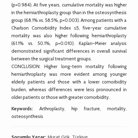
(p=0.984). At five years, cumulative mortality was higher
in the hemiarthroplasty group than in the osteosynthesis
group (68.1% vs. 58.5%, p=0.003). Among patients with a
Charlson Comorbidity Index ≤5, five-year cumulative
mortality was also higher following hemiarthroplasty
(61.1% vs. 50.1%, p=0.010). Kaplan–Meier analysis
demonstrated significant differences in overall survival
between the surgical treatment groups.
CONCLUSION: Higher long-term mortality following
hemiarthroplasty was more evident among younger
elderly patients and those with a lower comorbidity
burden, whereas differences were less pronounced in
older patients or those with greater comorbidity.
Keywords:
Arthroplasty, hip fracture, mortality,
osteosynthesis
Sorumlu Yazar:
Murat Gök, Türkiye