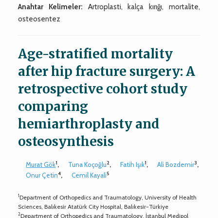
Anahtar Kelimeler:
Artroplasti, kalça kırığı, mortalite,
osteosentez
Age-stratified mortality
after hip fracture surgery: A
retrospective cohort study
comparing
hemiarthroplasty and
osteosynthesis
1
2
1
3
Murat Gök
,
Tuna Koçoğlu
,
Fatih Işık
,
Ali Bozdemir
,
4
5
Onur Çetin
,
Cemil Kayali
1
Department of Orthopedics and Traumatology, University of Health
Sciences, Balıkesir Atatürk City Hospital, Balıkesir-Türkiye
2
Department of Orthopedics and Traumatology, İstanbul Medipol