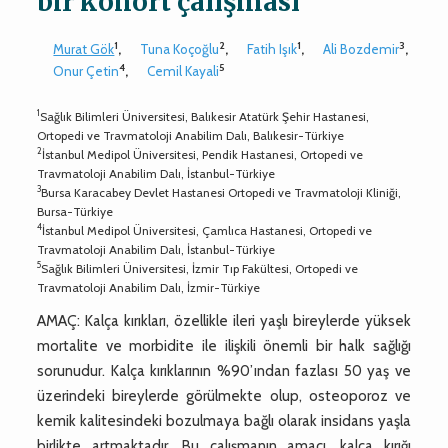
bir kohort çalışması
1
2
1
3
Murat Gök
,
Tuna Koçoğlu
,
Fatih Işık
,
Ali Bozdemir
,
4
5
Onur Çetin
,
Cemil Kayali
1
Sağlık Bilimleri Üniversitesi, Balıkesir Atatürk Şehir Hastanesi,
Ortopedi ve Travmatoloji Anabilim Dalı, Balıkesir-Türkiye
2
İstanbul Medipol Üniversitesi, Pendik Hastanesi, Ortopedi ve
Travmatoloji Anabilim Dalı, İstanbul-Türkiye
3
Bursa Karacabey Devlet Hastanesi Ortopedi ve Travmatoloji Kliniği,
Bursa-Türkiye
4
İstanbul Medipol Üniversitesi, Çamlıca Hastanesi, Ortopedi ve
Travmatoloji Anabilim Dalı, İstanbul-Türkiye
5
Sağlık Bilimleri Üniversitesi, İzmir Tıp Fakültesi, Ortopedi ve
Travmatoloji Anabilim Dalı, İzmir-Türkiye
AMAÇ: Kalça kırıkları, özellikle ileri yaşlı bireylerde yüksek
mortalite ve morbidite ile ilişkili önemli bir halk sağlığı
sorunudur. Kalça kırıklarının %90’ından fazlası 50 yaş ve
üzerindeki bireylerde görülmekte olup, osteoporoz ve
kemik kalitesindeki bozulmaya bağlı olarak insidans yaşla
birlikte artmaktadır. Bu çalışmanın amacı, kalça kırığı