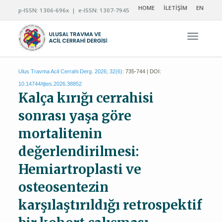
HOME
İLETİŞİM
EN
p-ISSN: 1306-696x | e-ISSN: 1307-7945
Navigas
Ulus Travma Acil Cerrahi Derg. 2026; 32(6):
735-744 | DOI:
10.14744/tjtes.2026.38852
Kalça kırığı cerrahisi
sonrası yaşa göre
mortalitenin
değerlendirilmesi:
Hemiartroplasti ve
osteosentezin
karşılaştırıldığı retrospektif