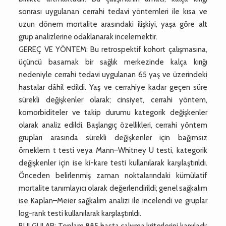
sonrası uygulanan cerrahi tedavi yöntemleri ile kısa ve
uzun dönem mortalite arasındaki ilişkiyi, yaşa göre alt
grup analizlerine odaklanarak incelemektir.
GEREÇ VE YÖNTEM: Bu retrospektif kohort çalışmasına,
üçüncü basamak bir sağlık merkezinde kalça kırığı
nedeniyle cerrahi tedavi uygulanan 65 yaş ve üzerindeki
hastalar dâhil edildi. Yaş ve cerrahiye kadar geçen süre
sürekli değişkenler olarak; cinsiyet, cerrahi yöntem,
komorbiditeler ve takip durumu kategorik değişkenler
olarak analiz edildi. Başlangıç özellikleri, cerrahi yöntem
grupları arasında sürekli değişkenler için bağımsız
örneklem t testi veya Mann–Whitney U testi, kategorik
değişkenler için ise ki-kare testi kullanılarak karşılaştırıldı.
Önceden belirlenmiş zaman noktalarındaki kümülatif
mortalite tanımlayıcı olarak değerlendirildi; genel sağkalım
ise Kaplan–Meier sağkalım analizi ile incelendi ve gruplar
log-rank testi kullanılarak karşılaştırıldı.
BULGULAR: Toplam 885 hasta çalışma kriterlerini karşıladı;