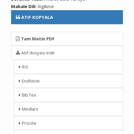
Makale Dili:
İngilizce
ATIF KOPYALA
Tam Metin PDF
Atıf dosyası indir
RIS
EndNote
BibTex
Medlars
Procite