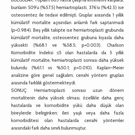
bunların 509’u (%57.5) hemiartroplasti, 376’sı (%42.5) ise
osteosentez ile tedavi edilmişti. Gruplar arasında 1 yıllık
kümülatif mortalite açısından anlamlı fark saptanmadı
(p=0.984). Beş yıllık takipte ise hemiartroplasti grubunda
kümülatif mortalite, osteosentez grubuna kıyasla daha
yüksekti (%68.1 ve %58.5; p=0.003). Charlson
Komorbidite İndeksi ≤5 olan hastalarda da 5 yıllık
kümülatif mortalite, hemiartroplasti sonrası daha yüksek
bulundu (%61.1 vs %50.1; p=0.010). Kaplan–Meier
analizine göre genel sağkalım, cerrahi yöntem grupları
arasında farklılık göstermekteydi.
SONUÇ: Hemiartroplasti sonrası uzun dönem
mortalitenin daha yüksek olması, özellikle daha genç
hastalarda ve komorbidite yükü daha düşük olan
bireylerde belirginken; ileri yaşlı veya daha fazla
komorbiditesi olan hastalarda cerrahi yöntemler
arasındaki fark daha sınırlı bulunmuştur.