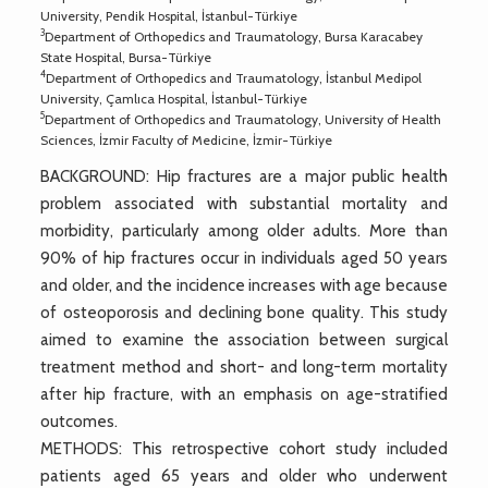
University, Pendik Hospital, İstanbul-Türkiye
3
Department of Orthopedics and Traumatology, Bursa Karacabey
State Hospital, Bursa-Türkiye
4
Department of Orthopedics and Traumatology, İstanbul Medipol
University, Çamlıca Hospital, İstanbul-Türkiye
5
Department of Orthopedics and Traumatology, University of Health
Sciences, İzmir Faculty of Medicine, İzmir-Türkiye
BACKGROUND: Hip fractures are a major public health
problem associated with substantial mortality and
morbidity, particularly among older adults. More than
90% of hip fractures occur in individuals aged 50 years
and older, and the incidence increases with age because
of osteoporosis and declining bone quality. This study
aimed to examine the association between surgical
treatment method and short- and long-term mortality
after hip fracture, with an emphasis on age-stratified
outcomes.
METHODS: This retrospective cohort study included
patients aged 65 years and older who underwent