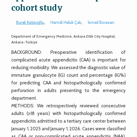
cohort study
Burak Katipoğlu
,
Hamdi Haluk Çalı
,
İsmail Borazan
Department of Emergency Medicine, Ankara Etlik City Hospital,
Ankara-Türkiye
BACKGROUND: Preoperative identification of
complicated acute appendicitis (CAA) is important for
reducing morbidity. We assessed the diagnostic value of
immature granulocyte (IG) count and percentage (IG%)
for predicting CAA and histopathologically confirmed
perforation in adults presenting to the emergency
department.
METHODS: We retrospectively reviewed consecutive
adults (≥18 years) with histopathologically confirmed
appendicitis admitted to a tertiary care center between
January 1, 2025 and January 1, 2026. Cases were classified
as CAA or non-complicated acute appendicitis (NAA).