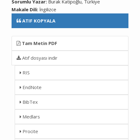
Sorumlu Yazar:
Burak Katipoğlu, Türkiye
Makale Dili:
İngilizce
ATIF KOPYALA
Tam Metin PDF
Atıf dosyası indir
RIS
EndNote
BibTex
Medlars
Procite