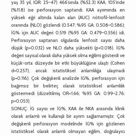
yaş 35 yıl, IQR: 25–47) 466’sında (%52.3) KAA, 105’inde
(%11.8) ise perforasyon saptandı. KAA ayrımında en
yüksek eğri altında kalan alan (AUC) nötrofil-lenfosit
oranında (NLO) gözlendi (0.547; %95 GA: 0.508–0.586);
İG% için AUC değeri 0.519 (%95 GA: 0.479–0.556) idi.
Perforasyon saptanan olgularda lenfosit sayısı daha
düşük (p=0.032) ve NLO daha yüksekti (p=0.018). İG%
değeri sayısal olarak daha yüksek olma eğilimi gösterdi ve
küçük-orta düzeyde bir etki büyüklüğüne ulaştı (Cohen
d=0.257), ancak istatistiksel anlamlılığa ulaşmadı
(p=0.116). Çok değişkenli analizde İG%, perforasyon için
bağımsız bir belirteç olarak istatistiksel anlamlılık
göstermedi (düzeltilmiş OR=1.66; %95 GA: 0.99–2.76;
p=0.053).
SONUÇ: İG sayısı ve İG%, KAA ile NKA arasında klinik
olarak anlamlı ve kullanışlı bir ayrım sağlamamıştır. Çok
değişkenli perforasyon modelinde İG% için gözlenen
istatistiksel olarak anlamlı olmayan eğilim, doğrulayıcı