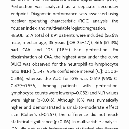
Perforation was analyzed as a separate secondary
endpoint. Diagnostic performance was assessed using
receiver operating characteristic (ROC) analysis, the
Youden index, and multivariable logistic regression.
RESULTS: A total of 891 patients were included (58.6%
male; median age, 35 years [IQR 25–47]); 466 (52.3%)
had CAA and 105 (11.8%) had perforation. For
discrimination of CAA, the highest area under the curve
(AUC) was observed for the neutrophil-to-lymphocyte
ratio (NLR) (0.547; 95% confidence interval [CI]: 0.508–
0.586), whereas the AUC for IG% was 0.519 (95% CI:
0.479–0.556). Among patients with perforation,
lymphocyte counts were lower (p=0.032) and NLR values
were higher (p=0.018). Although IG% was numerically
higher and demonstrated a small-to-moderate effect
size (Cohen’s d=0.257), the difference did not reach
statistical significance (p=0.116). In multivariable analysis,
IG% did not reach independent statistical significance