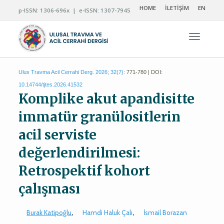
HOME
İLETİŞİM
EN
p-ISSN: 1306-696x | e-ISSN: 1307-7945
Navigas
Ulus Travma Acil Cerrahi Derg. 2026; 32(7):
771-780 | DOI:
10.14744/tjtes.2026.41532
Komplike akut apandisitte
immatür granülositlerin
acil serviste
değerlendirilmesi:
Retrospektif kohort
çalışması
Burak Katipoğlu
,
Hamdi Haluk Çalı
,
İsmail Borazan