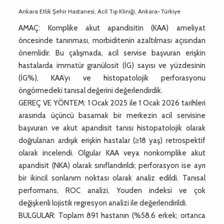
Ankara Etlik Şehir Hastanesi, Acil Tıp Kliniği, Ankara-Türkiye
AMAÇ: Komplike akut apandisitin (KAA) ameliyat
öncesinde tanınması, morbiditenin azaltılması açısından
önemlidir. Bu çalışmada, acil servise başvuran erişkin
hastalarda immatür granülosit (İG) sayısı ve yüzdesinin
(İG%), KAA’yı ve histopatolojik perforasyonu
öngörmedeki tanısal değerini değerlendirdik.
GEREÇ VE YÖNTEM: 1 Ocak 2025 ile 1 Ocak 2026 tarihleri
arasında üçüncü basamak bir merkezin acil servisine
başvuran ve akut apandisit tanısı histopatolojik olarak
doğrulanan ardışık erişkin hastalar (≥18 yaş) retrospektif
olarak incelendi. Olgular KAA veya nonkomplike akut
apandisit (NKA) olarak sınıflandırıldı; perforasyon ise ayrı
bir ikincil sonlanım noktası olarak analiz edildi. Tanısal
performans, ROC analizi, Youden indeksi ve çok
değişkenli lojistik regresyon analizi ile değerlendirildi.
BULGULAR: Toplam 891 hastanın (%58.6 erkek; ortanca