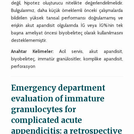
değil, hipotez oluşturucu nitelikte değerlendirilmelidir.
Bulgularımız, daha küçük örneklemli önceki çalışmalarda
bildirilen yüksek tanısal performansı doğrulamamış ve
erişkin akut apandisit olgularında İG veya İG%’nin tek
başına ameliyat öncesi biyobelirteç olarak kullanılmasını
desteklememiştir.
Anahtar Kelimeler:
Acil servis, akut apandisit,
biyobelirteç, immatür granülositler, komplike apandisit,
perforasyon
Emergency department
evaluation of immature
granulocytes for
complicated acute
appendicitis: a retrospective