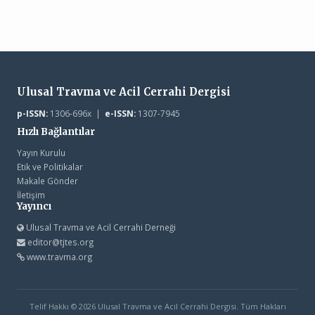
Ulusal Travma ve Acil Cerrahi Dergisi
p-ISSN:
1306-696x |
e-ISSN:
1307-7945
Hızlı Bağlantılar
Yayın Kurulu
Etik ve Politikalar
Makale Gönder
İletişim
Yayıncı
Ulusal Travma ve Acil Cerrahi Derneği
editor@tjtes.org
www.travma.org
Telif Hakkı © 2026 Ulusal Travma ve Acil Cerrahi Dergisi. Tüm Hakları