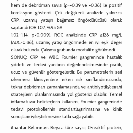
hem de debridman sayısı (ρ=+0.39 ve +0.36) ile pozitif
korelasyon gösterdi. Çok değişkenli analizde yalnızca
CRP, uzamış yatışın bağımsız öngördürücüsü olarak
saptandı (OR 1.07, %95 GA
1.02–1.14, p=0.009). ROC analizinde CRP ≥128 mg/L
(AUC=0.86), uzamış yatışı öngörmede en iyi eşik değer
olarak bulundu. Çalışma grubunda mortalite görülmedi.
SONUÇ: CRP ve WBC, Fournier gangreninde hastalık
şiddeti ve tedavi yanıtının değerlendirilmesinde pratik,
ucuz ve güvenilir göstergelerdir. Bu parametrelerin seri
izlenmesi, klinisyenlere erken risk sınıflandırmasında,
tekrar debridman zamanlamasında ve antibiyotik/cerrahi
stratejilerin planlanmasında yol gösterici olabilir. Temel
inflamatuvar belirteçlerin kullanımı, Fournier gangreninde
tedavi protokollerinin standartlaştırılmasına ve klinik
sonuçların iyileştirilmesine katkı sağlayabilir.
Anahtar Kelimeler:
Beyaz küre sayısı, C-reaktif protein,