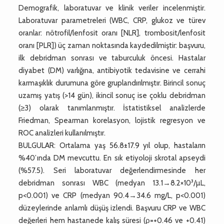
Demografik, laboratuvar ve klinik veriler incelenmiştir.
Laboratuvar parametreleri (WBC, CRP, glukoz ve türev
oranlar: nötrofil/lenfosit oranı [NLR], trombosit/lenfosit
oranı [PLR]) üç zaman noktasında kaydedilmiştir: başvuru,
ilk debridman sonrası ve taburculuk öncesi. Hastalar
diyabet (DM) varlığına, antibiyotik tedavisine ve cerrahi
karmaşıklık durumuna göre gruplandırılmıştır. Birincil sonuç
uzamış yatış (>14 gün), ikincil sonuç ise çoklu debridman
(≥3) olarak tanımlanmıştır. İstatistiksel analizlerde
Friedman, Spearman korelasyon, lojistik regresyon ve
ROC analizleri kullanılmıştır.
BULGULAR: Ortalama yaş 56.8±17.9 yıl olup, hastaların
%40’ında DM mevcuttu. En sık etiyoloji skrotal apseydi
(%57.5). Seri laboratuvar değerlendirmesinde her
debridman sonrası WBC (medyan 13.1→8.2×10³/µL,
p<0.001) ve CRP (medyan 90.4→34.6 mg/L, p<0.001)
düzeylerinde anlamlı düşüş izlendi. Başvuru CRP ve WBC
değerleri hem hastanede kalış süresi (ρ=+0.46 ve +0.41)