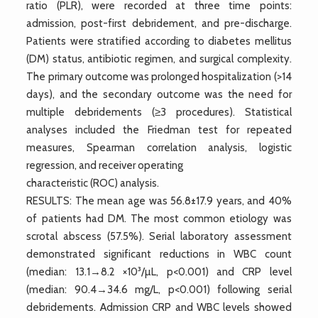
ratio (PLR), were recorded at three time points:
admission, post-first debridement, and pre-discharge.
Patients were stratified according to diabetes mellitus
(DM) status, antibiotic regimen, and surgical complexity.
The primary outcome was prolonged hospitalization (>14
days), and the secondary outcome was the need for
multiple debridements (≥3 procedures). Statistical
analyses included the Friedman test for repeated
measures, Spearman correlation analysis, logistic
regression, and receiver operating
characteristic (ROC) analysis.
RESULTS: The mean age was 56.8±17.9 years, and 40%
of patients had DM. The most common etiology was
scrotal abscess (57.5%). Serial laboratory assessment
demonstrated significant reductions in WBC count
(median: 13.1→8.2 ×10³/µL, p<0.001) and CRP level
(median: 90.4→34.6 mg/L, p<0.001) following serial
debridements. Admission CRP and WBC levels showed