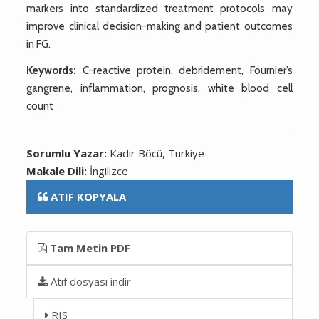
markers into standardized treatment protocols may
improve clinical decision-making and patient outcomes
in FG.
Keywords:
C-reactive protein, debridement, Fournier’s
gangrene, inflammation, prognosis, white blood cell
count
Sorumlu Yazar:
Kadir Böcü, Türkiye
Makale Dili:
İngilizce
ATIF KOPYALA
Tam Metin PDF
Atıf dosyası indir
RIS