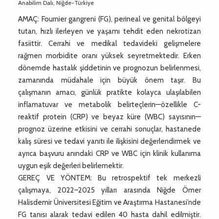
Anabilim Dalı, Niğde-Türkiye
AMAÇ: Fournier gangreni (FG), perineal ve genital bölgeyi
tutan, hızlı ilerleyen ve yaşamı tehdit eden nekrotizan
fasiittir. Cerrahi ve medikal tedavideki gelişmelere
rağmen morbidite oranı yüksek seyretmektedir. Erken
dönemde hastalık şiddetinin ve prognozun belirlenmesi,
zamanında müdahale için büyük önem taşır. Bu
çalışmanın amacı, günlük pratikte kolayca ulaşılabilen
inflamatuvar ve metabolik belirteçlerin—özellikle C-
reaktif protein (CRP) ve beyaz küre (WBC) sayısının—
prognoz üzerine etkisini ve cerrahi sonuçlar, hastanede
kalış süresi ve tedavi yanıtı ile ilişkisini değerlendirmek ve
ayrıca başvuru anındaki CRP ve WBC için klinik kullanıma
uygun eşik değerleri belirlemektir.
GEREÇ VE YÖNTEM: Bu retrospektif tek merkezli
çalışmaya, 2022–2025 yılları arasında Niğde Ömer
Halisdemir Üniversitesi Eğitim ve Araştırma Hastanesi’nde
FG tanısı alarak tedavi edilen 40 hasta dahil edilmiştir.