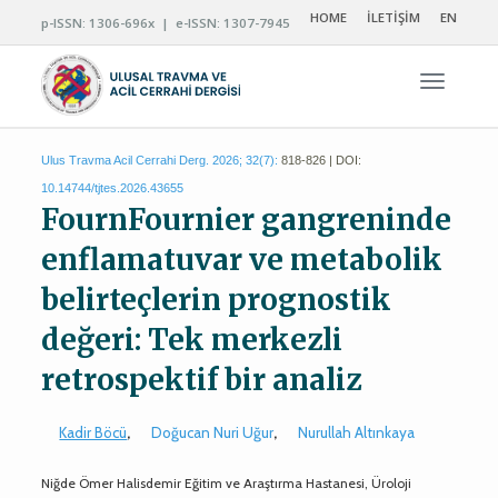
HOME
İLETİŞİM
EN
p-ISSN: 1306-696x | e-ISSN: 1307-7945
Navigas
Ulus Travma Acil Cerrahi Derg. 2026; 32(7):
818-826 | DOI:
10.14744/tjtes.2026.43655
FournFournier gangreninde
enflamatuvar ve metabolik
belirteçlerin prognostik
değeri: Tek merkezli
retrospektif bir analiz
Kadir Böcü
,
Doğucan Nuri Uğur
,
Nurullah Altınkaya
Niğde Ömer Halisdemir Eğitim ve Araştırma Hastanesi, Üroloji